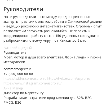
Руководители
Наши руководители – это международно признанные
эксперты-практики с опытом работы в Силиконовой долине
и ведущих российских интернет-агентствах. Огромный опыт
позволяет им запускать разнокалиберные проекты и
координировать работу свыше 150 удаленных сотрудников,
разбросанных по всему миру – от Канады до Бали.
Виталий Щедрый
Руководитель
Мозг, мотор и душа всего агентства. Любит людей и гибкие
методологии
commerce@site.ru
+7 (000) 000-00-00
https://twitter.com/aspro_ru
https://twitter.com/aspro_ru
https://www.instagram.com/aspro_ru/
Анна Майер
Директор по маркетингу
Разрабатывает стратегии продвижения для B2B, B2C,
FMCG, B2G