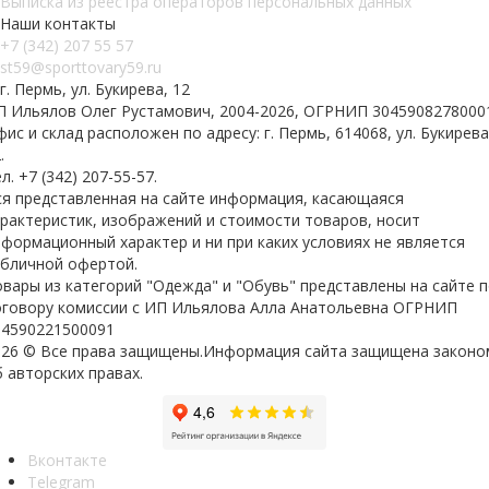
Выписка из реестра операторов персональных данных
Наши контакты
+7 (342) 207 55 57
st59@sporttovary59.ru
г. Пермь, ул. Букирева, 12
П Ильялов Олег Рустамович, 2004-2026, ОГРНИП 3045908278000
ис и склад расположен по адресу: г. Пермь, 614068, ул. Букирева
.
л. +7 (342) 207-55-57.
ся представленная на сайте информация, касающаяся
арактеристик, изображений и стоимости товаров, носит
формационный характер и ни при каких условиях не является
убличной офертой.
вары из категорий "Одежда" и "Обувь" представлены на сайте 
оговору комиссии с ИП Ильялова Алла Анатольевна ОГРНИП
04590221500091
026 © Все права защищены.Информация сайта защищена законо
 авторских правах.
Вконтакте
Telegram