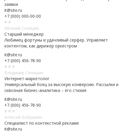
заявки
it@site.ru
+7 (000) 000-00-00
#
#
Евгений Солнцев
Старший менеджер
Любимец фортуны и удачливый серфер. Управляет
контентом, как дирижер оркестром
it@site.ru
+7 (000) 456-78-90
#
#
#
Владимир Сенишин
Интернет-маркетолог
Универсальный боец за высокую конверсию. Рассылки и
сквозная бизнес-аналитика – его стихия
it@site.ru
+7 (000) 456-78-90
#
#
#
Алексей Бобрынин
Специалист по контекстной рекламе
it@site.ru