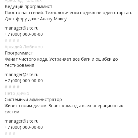
Арнольд Толстых
Ведущий программист
Просто наш гений. Технологически поднял не один стартап.
Даст фору даже Алану Максу!
manager@site.ru
+7 (000) 000-00-00
#
#
#
#
Аркадий Любимов
Программист
Фанат чистого кода. Устраняет все баги и ошибки до
тестирования
manager@site.ru
+7 (000) 000-00-00
#
#
#
#
Петр Дичко
Системный администратор
Живет своим делом. Знает команды всех операционных
систем
manager@site.ru
+7 (000) 000-00-00
#
#
#