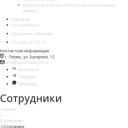
Выписка из реестра операторов персональных
данных
Корзина
0
Отложенные
0
Сравнение товаров
0
+7 (342) 207 55 57
Контактная информация
г. Пермь, ул. Букирева, 12
st59@sporttovary59.ru
Вконтакте
Telegram
WhatsApp
Сотрудники
Главная
-
О компании
-
Сотрудники