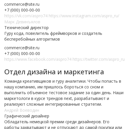
commerce@site.ru
+7 (000) 000-00-00
https://vk.com/aspro74
https://www.instagram.com/aspro_ru/
Марк Девинъялов
Технический директор
Гуру кода, повелитель фреймворков и создатель
бесперебойных алгоритмов
commerce@site.ru
+7 (000) 000-00-00
https://www.facebook.com/aspro74
https://twitter.com/aspro_ru
Отдел дизайна и маркетинга
Команда креативщиков и гуру аналитики. Чтобы попасть в
нашу компанию, им пришлось бороться со сном и
выполнить объемное тестовое задание за один день. Наши
маркетологи в курсе трендов next, разрабатывают и
реализуют сложные интегрированные стратегии.
Андрей Воеводин
Графический дизайнер
Обладатель немецкой премии среди дизайнеров. Его
работы захватывают и не отпускают до самой покупки или