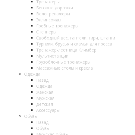
Тренажеры
Беговые дорожки
Велотренажеры
Эллипсоиды
Гребные тренажеры
Степперы
Свободный вес, гантели, гири, штанги
Турники, брусья и скамьи для пресса
Тренажер-лестница Климбер
Мультистанции
Грузоблочные тренажеры
Массажные столы и кресла
Одежда
Назад
Одежда
Женская
Мужская
Детская
Аксессуары
Обувь
Назад
Обувь
Мужская обувь