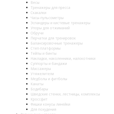
Весы
Тренажеры для пресса
Скакалки
Часы-пульсометры
Эспандеры и кистевые тренажеры
Упоры для отжиманий
Обручи
Перчатки для тренировок
Балансировочные тренажеры
Степ-платформы
Тейпы и бинты
Накладки, наколенники, налокотники
Суппорты и бандажи
Массажеры
Утяжелители
Медболы и фитболы
Канаты
Бодибары
Шведские стенки, лестницы, комплексы
Кроссфит
Фишки конусы линейки
Для похудения