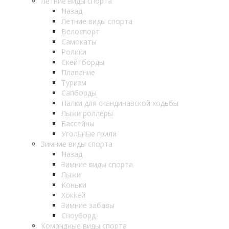
Летние виды спорта
Назад
Летние виды спорта
Велоспорт
Самокаты
Ролики
Скейтборды
Плавание
Туризм
Сапборды
Палки для скандинавской ходьбы
Лыжи роллеры
Бассейны
Угольные грили
Зимние виды спорта
Назад
Зимние виды спорта
Лыжи
Коньки
Хоккей
Зимние забавы
Сноуборд
Командные виды спорта