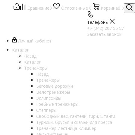
Сравнение
0
Отложенные
0
Корзина
0
0
Телефоны
+7 (342) 207 55 57
Заказать звонок
Личный кабинет
Каталог
Назад
Каталог
Тренажеры
Назад
Тренажеры
Беговые дорожки
Велотренажеры
Эллипсоиды
Гребные тренажеры
Степперы
Свободный вес, гантели, гири, штанги
Турники, брусья и скамьи для пресса
Тренажер-лестница Климбер
Мультистанции