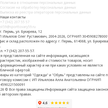
Политика в отношении персональных данных
Согласие на обработку персональных данных
Выписка из реестра операторов персональных данных
Наши контакты
+7 (342) 207 55 57
st59@sporttovary59.ru
г. Пермь, ул. Букирева, 12
П Ильялов Олег Рустамович, 2004-2026, ОГРНИП 3045908278000
ис и склад расположен по адресу: г. Пермь, 614068, ул. Букирева
.
л. +7 (342) 207-55-57.
ся представленная на сайте информация, касающаяся
арактеристик, изображений и стоимости товаров, носит
формационный характер и ни при каких условиях не является
убличной офертой.
вары из категорий "Одежда" и "Обувь" представлены на сайте 
оговору комиссии с ИП Ильялова Алла Анатольевна ОГРНИП
04590221500091
026 © Все права защищены.Информация сайта защищена законо
 авторских правах.