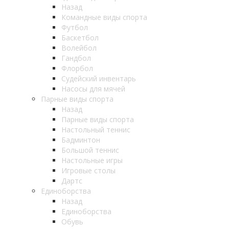
Назад
Командные виды спорта
Футбол
Баскетбол
Волейбол
Гандбол
Флорбол
Судейский инвентарь
Насосы для мячей
Парные виды спорта
Назад
Парные виды спорта
Настольный теннис
Бадминтон
Большой теннис
Настольные игры
Игровые столы
Дартс
Единоборства
Назад
Единоборства
Обувь