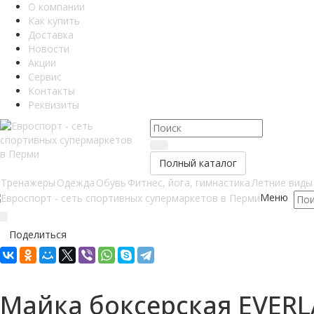
О компании
Как купить
Доставка
Новости
Акции
Сервис
Контакты
Реквизиты
Полный каталог
Тренажеры
Одежда
Обувь
Фитнес, йога, гимнастика
Летние виды
Меню
Поделиться
Майка боксерская EVERL