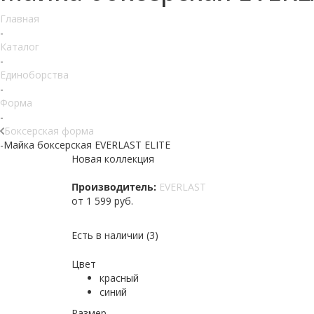
Главная
-
Каталог
-
Единоборства
-
Форма
-
Боксерская форма
-
Майка боксерская EVERLAST ELITE
Новая коллекция
Производитель:
EVERLAST
от
1 599 руб.
Есть в наличии
(3)
Цвет
красный
синий
Размер