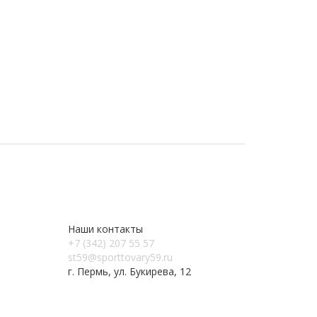
Наши контакты
+7 (342) 207 55 57
st59@sporttovary59.ru
г. Пермь, ул. Букирева, 12