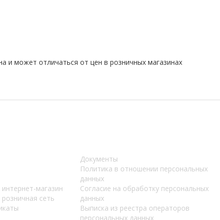
на и может отличаться от цен в розничных магазинах
Документы
Политика в отношении персональных
данных
 интернет-магазин
Согласие на обработку персональных
 розничная сеть
данных
икаты
Выписка из реестра операторов
персональных данных