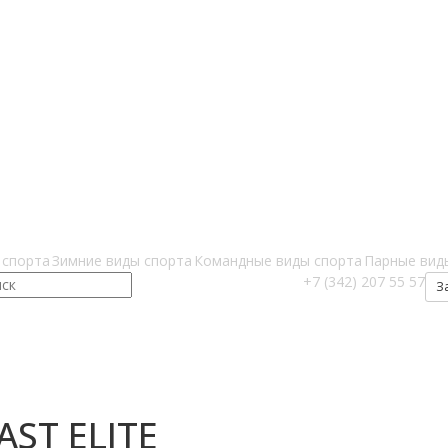
 спорта
Зимние виды спорта
Командные виды спорта
Парные вид
+7 (342) 207 55 57
З
AST ELITE