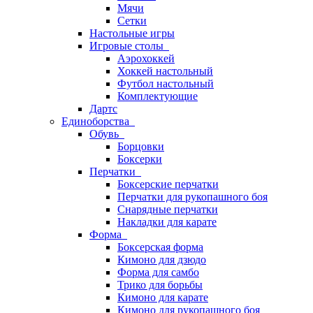
Мячи
Сетки
Настольные игры
Игровые столы
Аэрохоккей
Хоккей настольный
Футбол настольный
Комплектующие
Дартс
Единоборства
Обувь
Борцовки
Боксерки
Перчатки
Боксерские перчатки
Перчатки для рукопашного боя
Снарядные перчатки
Накладки для карате
Форма
Боксерская форма
Кимоно для дзюдо
Форма для самбо
Трико для борьбы
Кимоно для карате
Кимоно для рукопашного боя