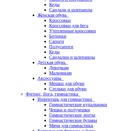
Кеды
Сандали и шлепанцы
Женская обувь
Кроссовки
Кроссовки для бега
Утепленные кроссовки
Ботинки
Сапоги
Полусапоги
Кеды
Сандалии и шлепанцы
Детская обувь
Девочкам
Мальчикам
Аксессуары
Мешки для обуви
Стельки для обуви
Фитнес, йога, гимнастика
Инвентарь для гимнастики
Гимнастические купальники
Чешки и получешки
Гимнастические ленты
Гимнастические булавы
Мячи для гимнастики
Коврики для фитнеса и йоги