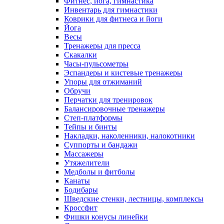
Фитнес, йога, гимнастика
Инвентарь для гимнастики
Коврики для фитнеса и йоги
Йога
Весы
Тренажеры для пресса
Скакалки
Часы-пульсометры
Эспандеры и кистевые тренажеры
Упоры для отжиманий
Обручи
Перчатки для тренировок
Балансировочные тренажеры
Степ-платформы
Тейпы и бинты
Накладки, наколенники, налокотники
Суппорты и бандажи
Массажеры
Утяжелители
Медболы и фитболы
Канаты
Бодибары
Шведские стенки, лестницы, комплексы
Кроссфит
Фишки конусы линейки