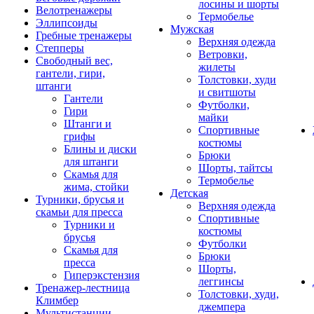
лосины и шорты
Велотренажеры
Термобелье
Эллипсоиды
Мужская
Гребные тренажеры
Верхняя одежда
Степперы
Ветровки,
Свободный вес,
жилеты
гантели, гири,
Толстовки, худи
штанги
и свитшоты
Гантели
Футболки,
Гири
майки
Штанги и
Спортивные
грифы
костюмы
Блины и диски
Брюки
для штанги
Шорты, тайтсы
Скамья для
Термобелье
жима, стойки
Детская
Турники, брусья и
Верхняя одежда
скамьи для пресса
Спортивные
Турники и
костюмы
брусья
Футболки
Скамья для
Брюки
пресса
Шорты,
Гиперэкстензия
леггинсы
Тренажер-лестница
Толстовки, худи,
Климбер
джемпера
Мультистанции