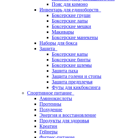
Пояс для кимоно
Инвентарь для единоборств
Боксерские груши
Боксерские лапы
Боксерские мешки
Макивары
Боксерские манекены
Наборы для бокса
Защита
Боксерские капы
Боксерские бинты
Боксерские шлемы
Защита паха
Защита голени и стопы
Защита предплечья
Футы для кикбоксинга
Спортивное питание
Аминокислоты
Протеины
Похудение
Энергия и восстановление
Продукты для здоровья
Креатин
Гейнеры
Фитнес-питание