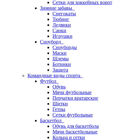
Сетки для хоккейных ворот
Зимние забавы
Снегокаты
Тюбинг
Ледянки
Санки
Игрушки
Сноуборд
Сноуборды
Маски
Шлемы
Ботинки
Защита
Командные виды спорта
Футбол
Обувь
Мячи футбольные
Перчатки вратарские
Щитки
Гетры
Сетки футбольные
Баскетбол
Обувь для баскетбола
Мячи баскетбольные
Кольца и сетки