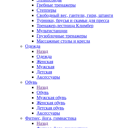
Гребные тренажеры
Степперы
Свободный вес, гантели, гири, штанги
Турники, брусья и скамьи для пресса
Тренажер-лестница Климбер
Мультистанции
Грузоблочные тренажеры
Массажные столы и кресла
Одежда
Назад
Одежда
Женская
Мужская
Детская
Аксессуары
Обувь
Назад
Обувь
Мужская обувь
Женская обувь
Детская обувь
Аксессуары
Фитнес, йога, гимнастика
Назад