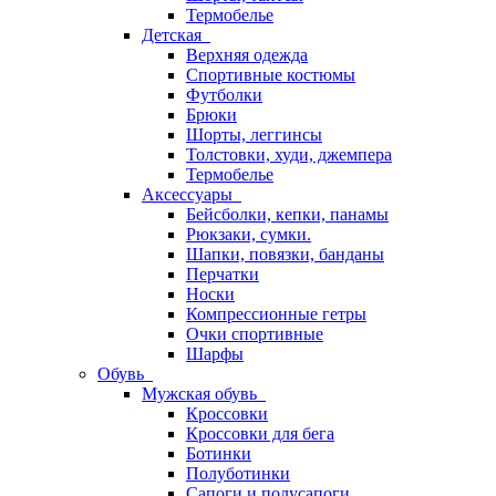
Термобелье
Детская
Верхняя одежда
Спортивные костюмы
Футболки
Брюки
Шорты, леггинсы
Толстовки, худи, джемпера
Термобелье
Аксессуары
Бейсболки, кепки, панамы
Рюкзаки, сумки.
Шапки, повязки, банданы
Перчатки
Носки
Компрессионные гетры
Очки спортивные
Шарфы
Обувь
Мужская обувь
Кроссовки
Кроссовки для бега
Ботинки
Полуботинки
Сапоги и полусапоги