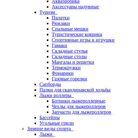
Акваэробика
Аксессуары надувные
Туризм
Палатки
Рюкзаки
Спальные мешки
Туристические коврики
Спортивные игры и игрушки
Гамаки
Складные стулья
Складные столы
Мангалы и решетки
Термокружки
Фонарики
Газовые горелки
Сапборды
Палки для скандинавской ходьбы
Лыжи роллеры
Ботинки лыжероллерные
Чехлы для лыжероллеров
Запчасти для лыжероллеров
Бассейны
Угольные грили
Зимние виды спорта
Лыжи