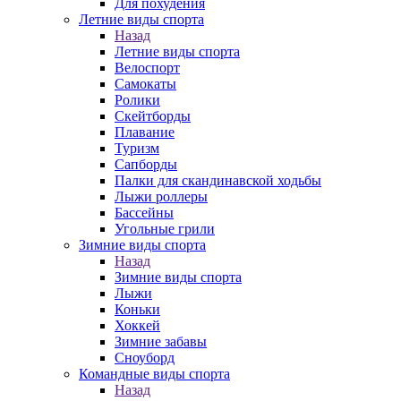
Для похудения
Летние виды спорта
Назад
Летние виды спорта
Велоспорт
Самокаты
Ролики
Скейтборды
Плавание
Туризм
Сапборды
Палки для скандинавской ходьбы
Лыжи роллеры
Бассейны
Угольные грили
Зимние виды спорта
Назад
Зимние виды спорта
Лыжи
Коньки
Хоккей
Зимние забавы
Сноуборд
Командные виды спорта
Назад