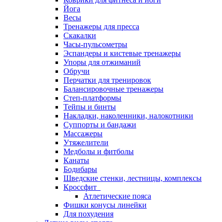
Йога
Весы
Тренажеры для пресса
Скакалки
Часы-пульсометры
Эспандеры и кистевые тренажеры
Упоры для отжиманий
Обручи
Перчатки для тренировок
Балансировочные тренажеры
Степ-платформы
Тейпы и бинты
Накладки, наколенники, налокотники
Суппорты и бандажи
Массажеры
Утяжелители
Медболы и фитболы
Канаты
Бодибары
Шведские стенки, лестницы, комплексы
Кроссфит
Атлетические пояса
Фишки конусы линейки
Для похудения