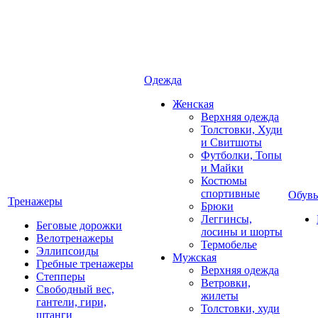
Одежда
Женская
Верхняя одежда
Толстовки, Худи
и Свитшоты
Футболки, Топы
и Майки
Костюмы
спортивные
Обувь
Тренажеры
Брюки
Леггинсы,
Беговые дорожки
лосины и шорты
Велотренажеры
Термобелье
Эллипсоиды
Мужская
Гребные тренажеры
Верхняя одежда
Степперы
Ветровки,
Свободный вес,
жилеты
гантели, гири,
Толстовки, худи
штанги