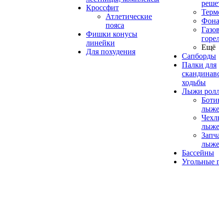
реше
Кроссфит
Терм
Атлетические
Фона
пояса
Газо
Фишки конусы
горе
линейки
Ещё
Для похудения
Сапборды
Палки для
скандинав
ходьбы
Лыжи рол
Боти
лыже
Чехл
лыже
Запч
лыже
Бассейны
Угольные 