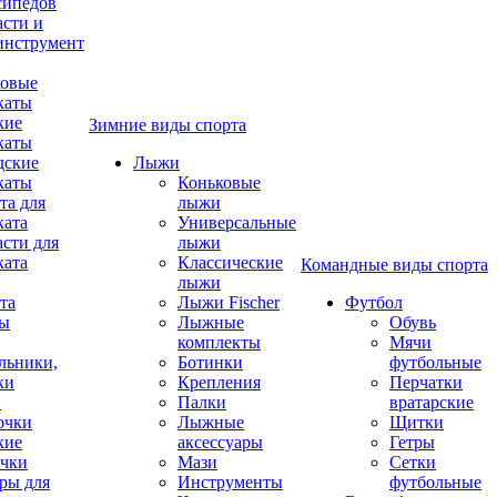
сипедов
асти и
инструмент
овые
каты
кие
Зимние виды спорта
каты
дские
Лыжи
каты
Коньковые
та для
лыжи
ката
Универсальные
асти для
лыжи
ката
Классические
Командные виды спорта
лыжи
та
Лыжи Fischer
Футбол
ды
Лыжные
Обувь
комплекты
Мячи
льники,
Ботинки
футбольные
ки
Крепления
Перчатки
и
Палки
вратарские
очки
Лыжные
Щитки
кие
аксессуары
Гетры
чки
Мази
Сетки
ры для
Инструменты
футбольные