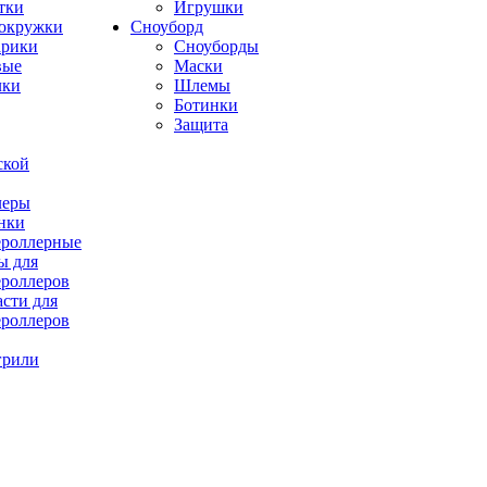
тки
Игрушки
окружки
Сноуборд
рики
Сноуборды
вые
Маски
лки
Шлемы
Ботинки
Защита
ской
леры
нки
роллерные
ы для
роллеров
асти для
роллеров
грили