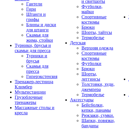
и свитшоты
Гантели
Футболки,
Гири
майки
Штанги и
Спортивные
грифы
костюмы
Блины и диски
Брюки
для штанги
Шорты, тайтсы
Скамья для
Термобелье
жима, стойки
Детская
Турники, брусья и
Верхняя одежда
скамьи для пресса
Спортивные
Турники и
костюмы
брусья
Футболки
Скамья для
Брюки
пресса
Шорты,
Гиперэкстензия
леггинсы
Тренажер-лестница
Толстовки, худи,
Климбер
джемпера
Мультистанции
Термобелье
Грузоблочные
Аксессуары
тренажеры
Бейсболки,
Массажные столы и
кепки, панамы
кресла
Рюкзаки, сумки.
Шапки, повязки,
банданы