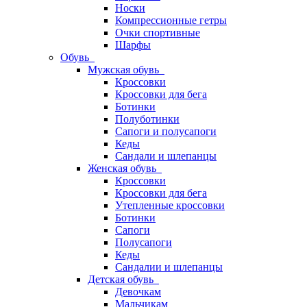
Носки
Компрессионные гетры
Очки спортивные
Шарфы
Обувь
Мужская обувь
Кроссовки
Кроссовки для бега
Ботинки
Полуботинки
Сапоги и полусапоги
Кеды
Сандали и шлепанцы
Женская обувь
Кроссовки
Кроссовки для бега
Утепленные кроссовки
Ботинки
Сапоги
Полусапоги
Кеды
Сандалии и шлепанцы
Детская обувь
Девочкам
Мальчикам