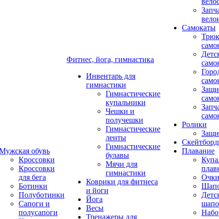
вело
Запч
вело
Самокаты
Трюк
само
Детс
Фитнес, йога, гимнастика
само
Горо
Инвентарь для
само
гимнастики
Защи
Гимнастические
само
купальники
Запч
Чешки и
само
получешки
Ролики
Гимнастические
Защи
ленты
Скейтбор
Гимнастические
Мужская обувь
Плавание
булавы
Кроссовки
Купа
Мячи для
Кроссовки
плав
гимнастики
для бега
Очк
Коврики для фитнеса
Ботинки
Шап
и йоги
Полуботинки
Детс
Йога
Сапоги и
шапо
Весы
полусапоги
Набо
Тренажеры для