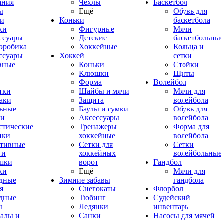
ания
Чехлы
Баскетбол
ы
Ещё
Обувь для
и
Коньки
баскетбола
ки
Фигурные
Мячи
ссуары
Детские
баскетбольны
эробика
Хоккейные
Кольца и
ссуары
Хоккей
сетки
вные
Коньки
Стойки
Клюшки
Щиты
Форма
Волейбол
тки
Шайбы и мячи
Мячи для
аки
Защита
волейбола
ьные
Баулы и сумки
Обувь для
ки
Аксессуары
волейбола
стические
Тренажеры
Форма для
ики
хоккейные
волейбола
тивные
Сетки для
Сетки
 и
хоккейных
волейбольны
шки
ворот
Гандбол
ки
Ещё
Мячи для
дные
Зимние забавы
гандбола
я
Снегокаты
Флорбол
дные
Тюбинг
Судейский
ы
Ледянки
инвентарь
алы и
Санки
Насосы для мячей