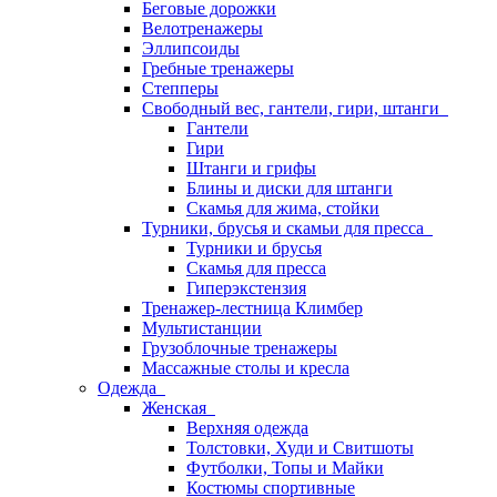
Беговые дорожки
Велотренажеры
Эллипсоиды
Гребные тренажеры
Степперы
Свободный вес, гантели, гири, штанги
Гантели
Гири
Штанги и грифы
Блины и диски для штанги
Скамья для жима, стойки
Турники, брусья и скамьи для пресса
Турники и брусья
Скамья для пресса
Гиперэкстензия
Тренажер-лестница Климбер
Мультистанции
Грузоблочные тренажеры
Массажные столы и кресла
Одежда
Женская
Верхняя одежда
Толстовки, Худи и Свитшоты
Футболки, Топы и Майки
Костюмы спортивные