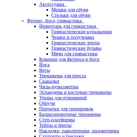
Аксессуары
Мешки для обуви
Стельки для обуви
Фитнес, йога, гимнастика
Инвентарь для гимнастики
Гимнастические купальники
Чешки и получешки
Гимнастические ленты
Гимнастические булавы
Мячи для гимнастики
Коврики для фитнеса и йоги
Йога
Весы
Тренажеры для пресса
Скакалки
Часы-пульсометры
Эспандеры и кистевые тренажеры
Упоры для отжиманий
Обручи
Перчатки для тренировок
Балансировочные тренажеры
Степ-платформы
Тейпы и бинты
Накладки, наколенники, налокотники
Суппорты и бандажи