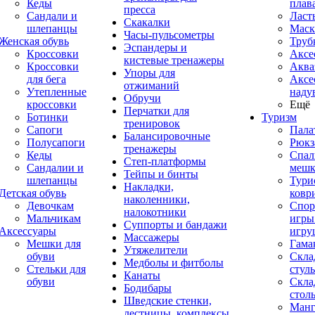
Кеды
плав
пресса
Сандали и
Ласт
Скакалки
шлепанцы
Маск
Часы-пульсометры
Женская обувь
Труб
Эспандеры и
Кроссовки
Аксе
кистевые тренажеры
Кроссовки
Аква
Упоры для
для бега
Аксе
отжиманий
Утепленные
наду
Обручи
кроссовки
Ещё
Перчатки для
Ботинки
Туризм
тренировок
Сапоги
Пала
Балансировочные
Полусапоги
Рюкз
тренажеры
Кеды
Спал
Степ-платформы
Сандалии и
меш
Тейпы и бинты
шлепанцы
Тури
Накладки,
Детская обувь
ковр
наколенники,
Девочкам
Спор
налокотники
Мальчикам
игры
Суппорты и бандажи
Аксессуары
игру
Массажеры
Мешки для
Гама
Утяжелители
обуви
Скла
Медболы и фитболы
Стельки для
стуль
Канаты
обуви
Скла
Бодибары
стол
Шведские стенки,
Манг
лестницы, комплексы