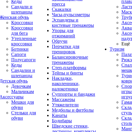
Кеды
плав
пресса
Сандали и
Ласт
Скакалки
шлепанцы
Маск
Часы-пульсометры
Женская обувь
Труб
Эспандеры и
Кроссовки
Аксе
кистевые тренажеры
Кроссовки
Аква
Упоры для
для бега
Аксе
отжиманий
Утепленные
наду
Обручи
кроссовки
Ещё
Перчатки для
Ботинки
Туризм
тренировок
Сапоги
Пала
Балансировочные
Полусапоги
Рюкз
тренажеры
Кеды
Спал
Степ-платформы
Сандалии и
меш
Тейпы и бинты
шлепанцы
Тури
Накладки,
Детская обувь
ковр
наколенники,
Девочкам
Спор
налокотники
Мальчикам
игры
Суппорты и бандажи
Аксессуары
игру
Массажеры
Мешки для
Гама
Утяжелители
обуви
Скла
Медболы и фитболы
Стельки для
стуль
Канаты
обуви
Скла
Бодибары
стол
Шведские стенки,
Манг
лестницы, комплексы