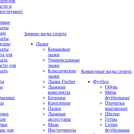
сипедов
асти и
инструмент
овые
каты
кие
Зимние виды спорта
каты
дские
Лыжи
каты
Коньковые
та для
лыжи
ката
Универсальные
асти для
лыжи
ката
Классические
Командные виды спорта
лыжи
та
Лыжи Fischer
Футбол
ды
Лыжные
Обувь
комплекты
Мячи
льники,
Ботинки
футбольные
ки
Крепления
Перчатки
и
Палки
вратарские
очки
Лыжные
Щитки
кие
аксессуары
Гетры
чки
Мази
Сетки
ры для
Инструменты
футбольные