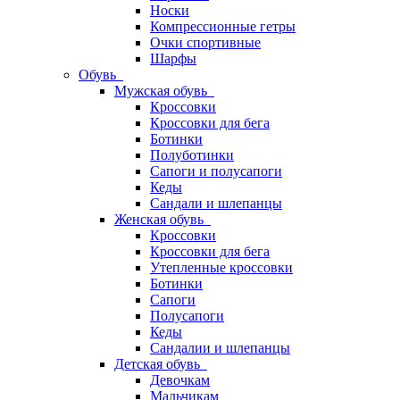
Носки
Компрессионные гетры
Очки спортивные
Шарфы
Обувь
Мужская обувь
Кроссовки
Кроссовки для бега
Ботинки
Полуботинки
Сапоги и полусапоги
Кеды
Сандали и шлепанцы
Женская обувь
Кроссовки
Кроссовки для бега
Утепленные кроссовки
Ботинки
Сапоги
Полусапоги
Кеды
Сандалии и шлепанцы
Детская обувь
Девочкам
Мальчикам