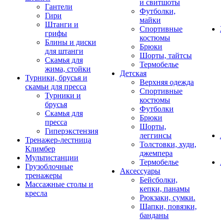
и свитшоты
Гантели
Футболки,
Гири
майки
Штанги и
Спортивные
грифы
костюмы
Блины и диски
Брюки
для штанги
Шорты, тайтсы
Скамья для
Термобелье
жима, стойки
Детская
Турники, брусья и
Верхняя одежда
скамьи для пресса
Спортивные
Турники и
костюмы
брусья
Футболки
Скамья для
Брюки
пресса
Шорты,
Гиперэкстензия
леггинсы
Тренажер-лестница
Толстовки, худи,
Климбер
джемпера
Мультистанции
Термобелье
Грузоблочные
Аксессуары
тренажеры
Бейсболки,
Массажные столы и
кепки, панамы
кресла
Рюкзаки, сумки.
Шапки, повязки,
банданы