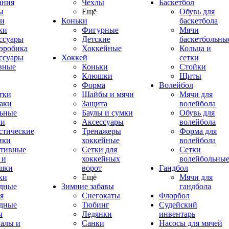
ания
Чехлы
Баскетбол
ы
Ещё
Обувь для
и
Коньки
баскетбола
ки
Фигурные
Мячи
ссуары
Детские
баскетбольны
эробика
Хоккейные
Кольца и
ссуары
Хоккей
сетки
вные
Коньки
Стойки
Клюшки
Щиты
Форма
Волейбол
тки
Шайбы и мячи
Мячи для
аки
Защита
волейбола
ьные
Баулы и сумки
Обувь для
ки
Аксессуары
волейбола
стические
Тренажеры
Форма для
ики
хоккейные
волейбола
тивные
Сетки для
Сетки
 и
хоккейных
волейбольны
шки
ворот
Гандбол
ки
Ещё
Мячи для
дные
Зимние забавы
гандбола
я
Снегокаты
Флорбол
дные
Тюбинг
Судейский
ы
Ледянки
инвентарь
алы и
Санки
Насосы для мячей