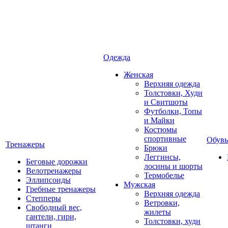
Одежда
Женская
Верхняя одежда
Толстовки, Худи
и Свитшоты
Футболки, Топы
и Майки
Костюмы
спортивные
Обувь
Тренажеры
Брюки
Леггинсы,
Беговые дорожки
лосины и шорты
Велотренажеры
Термобелье
Эллипсоиды
Мужская
Гребные тренажеры
Верхняя одежда
Степперы
Ветровки,
Свободный вес,
жилеты
гантели, гири,
Толстовки, худи
штанги