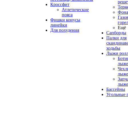
реше
Кроссфит
Терм
Атлетические
Фона
пояса
Газо
Фишки конусы
горе
линейки
Ещё
Для похудения
Сапборды
Палки для
скандинав
ходьбы
Лыжи рол
Боти
лыже
Чехл
лыже
Запч
лыже
Бассейны
Угольные 