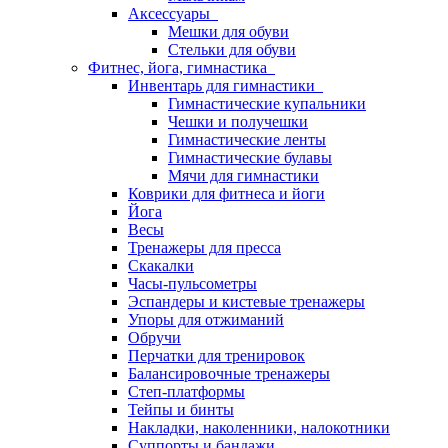
Аксессуары
Мешки для обуви
Стельки для обуви
Фитнес, йога, гимнастика
Инвентарь для гимнастики
Гимнастические купальники
Чешки и получешки
Гимнастические ленты
Гимнастические булавы
Мячи для гимнастики
Коврики для фитнеса и йоги
Йога
Весы
Тренажеры для пресса
Скакалки
Часы-пульсометры
Эспандеры и кистевые тренажеры
Упоры для отжиманий
Обручи
Перчатки для тренировок
Балансировочные тренажеры
Степ-платформы
Тейпы и бинты
Накладки, наколенники, налокотники
Суппорты и бандажи