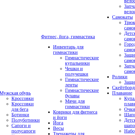
вело
Запч
вело
Самокаты
Трюк
само
Детс
Фитнес, йога, гимнастика
само
Горо
Инвентарь для
само
гимнастики
Защи
Гимнастические
само
купальники
Запч
Чешки и
само
получешки
Ролики
Гимнастические
Защи
ленты
Скейтбор
Гимнастические
Мужская обувь
Плавание
булавы
Кроссовки
Купа
Мячи для
Кроссовки
плав
гимнастики
для бега
Очк
Коврики для фитнеса
Ботинки
Шап
и йоги
Полуботинки
Детс
Йога
Сапоги и
шапо
Весы
полусапоги
Набо
Тренажеры для