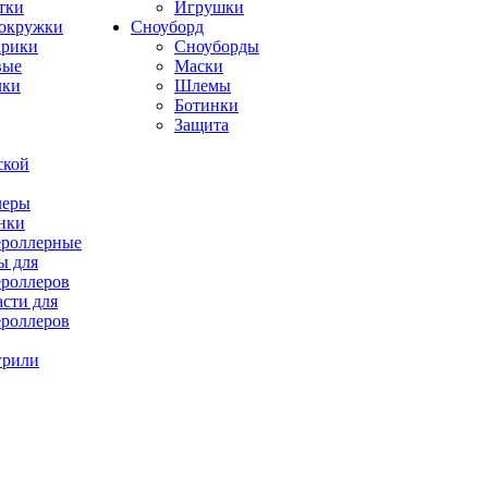
тки
Игрушки
окружки
Сноуборд
рики
Сноуборды
вые
Маски
лки
Шлемы
Ботинки
Защита
ской
леры
нки
роллерные
ы для
роллеров
асти для
роллеров
грили