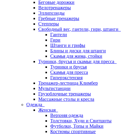
Беговые дорожки
Велотренажеры
Эллипсоиды
Гребные тренажеры
Степперы
Свободный вес, гантели, гири, штанги
Гантели
Гири
Штанги и грифы
Блины и диски для штанги
Скамья для жима, стойки
Турники, брусья и скамьи для пресса
Турники и брусья
Скамья для пресса
Гиперэкстензия
Тренажер-лестница Климбер
Мультистанции
Грузоблочные тренажеры
Массажные столы и кресла
Одежда
Женская
Верхняя одежда
Толстовки, Худи и Свитшоты
Футболки, Топы и Майки
Костюмы спортивные