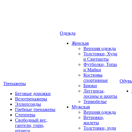
Одежда
Женская
Верхняя одежда
Толстовки, Худи
и Свитшоты
Футболки, Топы
и Майки
Костюмы
спортивные
Обувь
Тренажеры
Брюки
Леггинсы,
Беговые дорожки
лосины и шорты
Велотренажеры
Термобелье
Эллипсоиды
Мужская
Гребные тренажеры
Верхняя одежда
Степперы
Ветровки,
Свободный вес,
жилеты
гантели, гири,
Толстовки, худи
штанги