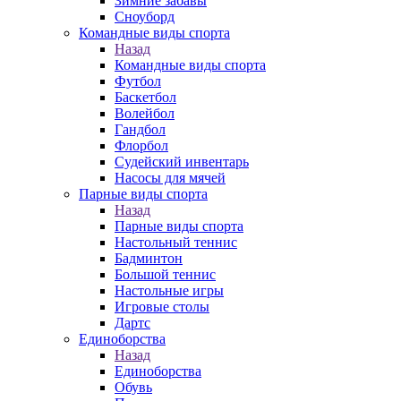
Зимние забавы
Сноуборд
Командные виды спорта
Назад
Командные виды спорта
Футбол
Баскетбол
Волейбол
Гандбол
Флорбол
Судейский инвентарь
Насосы для мячей
Парные виды спорта
Назад
Парные виды спорта
Настольный теннис
Бадминтон
Большой теннис
Настольные игры
Игровые столы
Дартс
Единоборства
Назад
Единоборства
Обувь