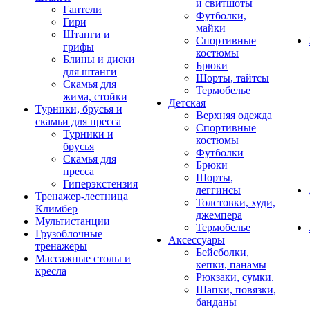
и свитшоты
Гантели
Футболки,
Гири
майки
Штанги и
Спортивные
грифы
костюмы
Блины и диски
Брюки
для штанги
Шорты, тайтсы
Скамья для
Термобелье
жима, стойки
Детская
Турники, брусья и
Верхняя одежда
скамьи для пресса
Спортивные
Турники и
костюмы
брусья
Футболки
Скамья для
Брюки
пресса
Шорты,
Гиперэкстензия
леггинсы
Тренажер-лестница
Толстовки, худи,
Климбер
джемпера
Мультистанции
Термобелье
Грузоблочные
Аксессуары
тренажеры
Бейсболки,
Массажные столы и
кепки, панамы
кресла
Рюкзаки, сумки.
Шапки, повязки,
банданы