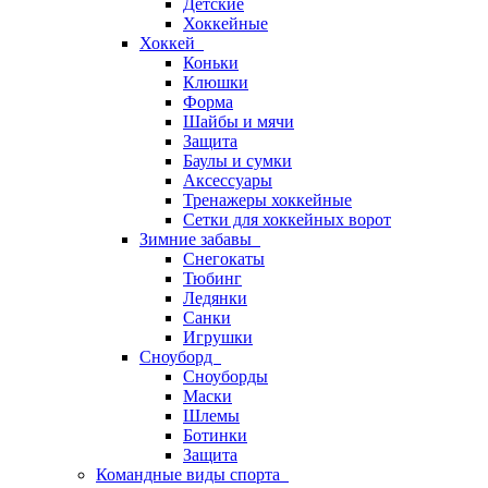
Детские
Хоккейные
Хоккей
Коньки
Клюшки
Форма
Шайбы и мячи
Защита
Баулы и сумки
Аксессуары
Тренажеры хоккейные
Сетки для хоккейных ворот
Зимние забавы
Снегокаты
Тюбинг
Ледянки
Санки
Игрушки
Сноуборд
Сноуборды
Маски
Шлемы
Ботинки
Защита
Командные виды спорта