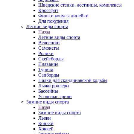
Шведские стенки, лестницы, комплексы
Кроссфит
Фишки конусы линейки
Для похудения
Летние виды спорта
Назад
Летние виды спорта
Велоспорт
Самокаты
Ролики
Скейтборды
Плавание
Туризм
Сапборды
Палки для скандинавской ходьбы
Лыжи роллеры
Бассейны
Угольные грили
Зимние виды спорта
Назад
Зимние виды спорта
Лыжи
Коньки
Хоккей