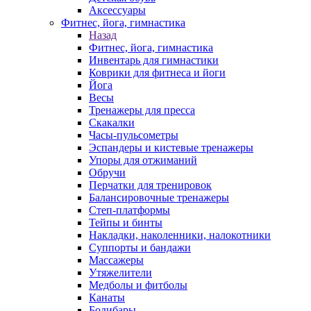
Аксессуары
Фитнес, йога, гимнастика
Назад
Фитнес, йога, гимнастика
Инвентарь для гимнастики
Коврики для фитнеса и йоги
Йога
Весы
Тренажеры для пресса
Скакалки
Часы-пульсометры
Эспандеры и кистевые тренажеры
Упоры для отжиманий
Обручи
Перчатки для тренировок
Балансировочные тренажеры
Степ-платформы
Тейпы и бинты
Накладки, наколенники, налокотники
Суппорты и бандажи
Массажеры
Утяжелители
Медболы и фитболы
Канаты
Бодибары