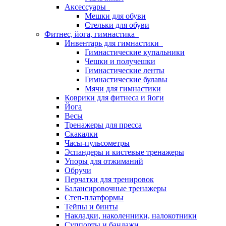
Аксессуары
Мешки для обуви
Стельки для обуви
Фитнес, йога, гимнастика
Инвентарь для гимнастики
Гимнастические купальники
Чешки и получешки
Гимнастические ленты
Гимнастические булавы
Мячи для гимнастики
Коврики для фитнеса и йоги
Йога
Весы
Тренажеры для пресса
Скакалки
Часы-пульсометры
Эспандеры и кистевые тренажеры
Упоры для отжиманий
Обручи
Перчатки для тренировок
Балансировочные тренажеры
Степ-платформы
Тейпы и бинты
Накладки, наколенники, налокотники
Суппорты и бандажи