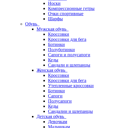
Носки
Компрессионные гетры
Очки спортивные
Шарфы
Обувь
Мужская обувь
Кроссовки
Кроссовки для бега
Ботинки
Полуботинки
Сапоги и полусапоги
Кеды
Сандали и шлепанцы
Женская обувь
Кроссовки
Кроссовки для бега
Утепленные кроссовки
Ботинки
Сапоги
Полусапоги
Кеды
Сандалии и шлепанцы
Детская обувь
Девочкам
Мальчикам