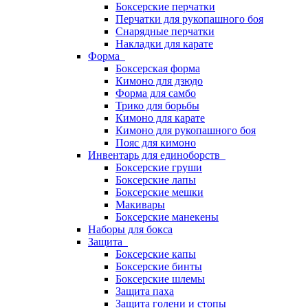
Боксерские перчатки
Перчатки для рукопашного боя
Снарядные перчатки
Накладки для карате
Форма
Боксерская форма
Кимоно для дзюдо
Форма для самбо
Трико для борьбы
Кимоно для карате
Кимоно для рукопашного боя
Пояс для кимоно
Инвентарь для единоборств
Боксерские груши
Боксерские лапы
Боксерские мешки
Макивары
Боксерские манекены
Наборы для бокса
Защита
Боксерские капы
Боксерские бинты
Боксерские шлемы
Защита паха
Защита голени и стопы