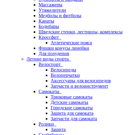
Массажеры
Утяжелители
Медболы и фитболы
Канаты
Бодибары
Шведские стенки, лестницы, комплексы
Кроссфит
Атлетические пояса
Фишки конусы линейки
Для похудения
Летние виды спорта
Велоспорт
Велосипеды
Велоперчатки
Аксессуары для велосипедов
Запчасти и велоинструмент
Самокаты
Трюковые самокаты
Детские самокаты
Городские самокаты
Защита для самоката
Запчасти для самоката
Ролики
Защита
Скейтборды