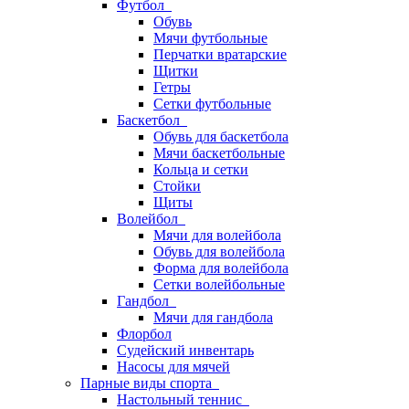
Футбол
Обувь
Мячи футбольные
Перчатки вратарские
Щитки
Гетры
Сетки футбольные
Баскетбол
Обувь для баскетбола
Мячи баскетбольные
Кольца и сетки
Стойки
Щиты
Волейбол
Мячи для волейбола
Обувь для волейбола
Форма для волейбола
Сетки волейбольные
Гандбол
Мячи для гандбола
Флорбол
Судейский инвентарь
Насосы для мячей
Парные виды спорта
Настольный теннис