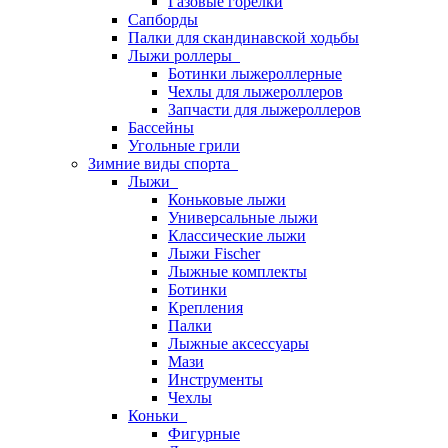
Газовые горелки
Сапборды
Палки для скандинавской ходьбы
Лыжи роллеры
Ботинки лыжероллерные
Чехлы для лыжероллеров
Запчасти для лыжероллеров
Бассейны
Угольные грили
Зимние виды спорта
Лыжи
Коньковые лыжи
Универсальные лыжи
Классические лыжи
Лыжи Fischer
Лыжные комплекты
Ботинки
Крепления
Палки
Лыжные аксессуары
Мази
Инструменты
Чехлы
Коньки
Фигурные