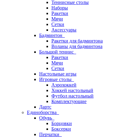
Теннисные столы
Наборы
Ракетки
Мячи
Сетки
Аксессуары
Бадминтон
Ракетки для бадминтона
Воланы для бадминтона
Большой теннис
Ракетки
Мячи
Сетки
Настольные игры
Игровые столы
Аэрохоккей
Хоккей настольный
Футбол настольный
Комплектующие
Дартс
Единоборства
Обувь
Борцовки
Боксерки
Перчатки