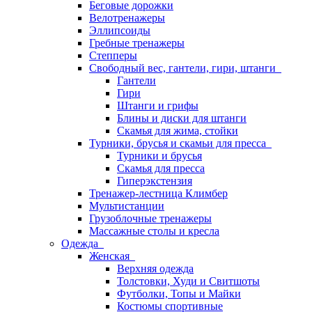
Беговые дорожки
Велотренажеры
Эллипсоиды
Гребные тренажеры
Степперы
Свободный вес, гантели, гири, штанги
Гантели
Гири
Штанги и грифы
Блины и диски для штанги
Скамья для жима, стойки
Турники, брусья и скамьи для пресса
Турники и брусья
Скамья для пресса
Гиперэкстензия
Тренажер-лестница Климбер
Мультистанции
Грузоблочные тренажеры
Массажные столы и кресла
Одежда
Женская
Верхняя одежда
Толстовки, Худи и Свитшоты
Футболки, Топы и Майки
Костюмы спортивные