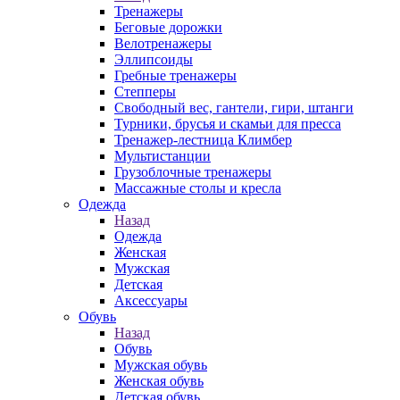
Тренажеры
Беговые дорожки
Велотренажеры
Эллипсоиды
Гребные тренажеры
Степперы
Свободный вес, гантели, гири, штанги
Турники, брусья и скамьи для пресса
Тренажер-лестница Климбер
Мультистанции
Грузоблочные тренажеры
Массажные столы и кресла
Одежда
Назад
Одежда
Женская
Мужская
Детская
Аксессуары
Обувь
Назад
Обувь
Мужская обувь
Женская обувь
Детская обувь