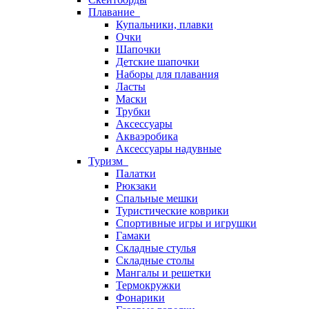
Плавание
Купальники, плавки
Очки
Шапочки
Детские шапочки
Наборы для плавания
Ласты
Маски
Трубки
Аксессуары
Акваэробика
Аксессуары надувные
Туризм
Палатки
Рюкзаки
Спальные мешки
Туристические коврики
Спортивные игры и игрушки
Гамаки
Складные стулья
Складные столы
Мангалы и решетки
Термокружки
Фонарики