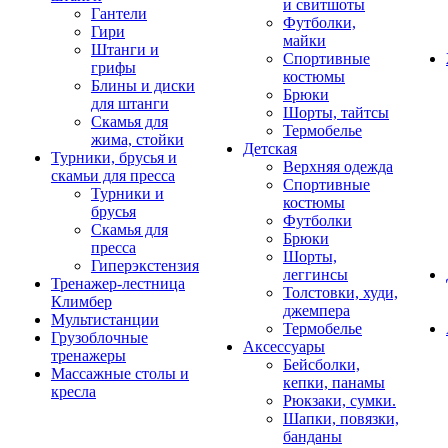
и свитшоты
Гантели
Футболки,
Гири
майки
Штанги и
Спортивные
грифы
костюмы
Блины и диски
Брюки
для штанги
Шорты, тайтсы
Скамья для
Термобелье
жима, стойки
Детская
Турники, брусья и
Верхняя одежда
скамьи для пресса
Спортивные
Турники и
костюмы
брусья
Футболки
Скамья для
Брюки
пресса
Шорты,
Гиперэкстензия
леггинсы
Тренажер-лестница
Толстовки, худи,
Климбер
джемпера
Мультистанции
Термобелье
Грузоблочные
Аксессуары
тренажеры
Бейсболки,
Массажные столы и
кепки, панамы
кресла
Рюкзаки, сумки.
Шапки, повязки,
банданы