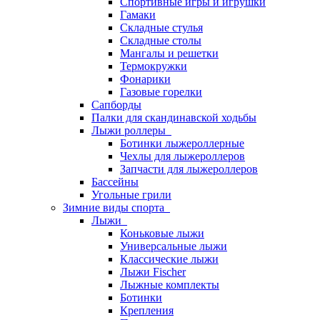
Спортивные игры и игрушки
Гамаки
Складные стулья
Складные столы
Мангалы и решетки
Термокружки
Фонарики
Газовые горелки
Сапборды
Палки для скандинавской ходьбы
Лыжи роллеры
Ботинки лыжероллерные
Чехлы для лыжероллеров
Запчасти для лыжероллеров
Бассейны
Угольные грили
Зимние виды спорта
Лыжи
Коньковые лыжи
Универсальные лыжи
Классические лыжи
Лыжи Fischer
Лыжные комплекты
Ботинки
Крепления