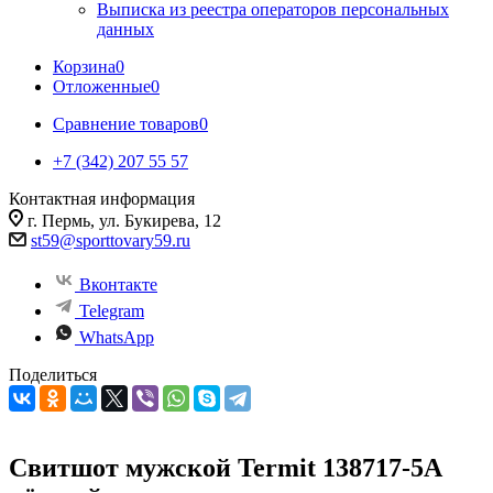
Выписка из реестра операторов персональных
данных
Корзина
0
Отложенные
0
Сравнение товаров
0
+7 (342) 207 55 57
Контактная информация
г. Пермь, ул. Букирева, 12
st59@sporttovary59.ru
Вконтакте
Telegram
WhatsApp
Поделиться
Свитшот мужской Termit 138717-5A