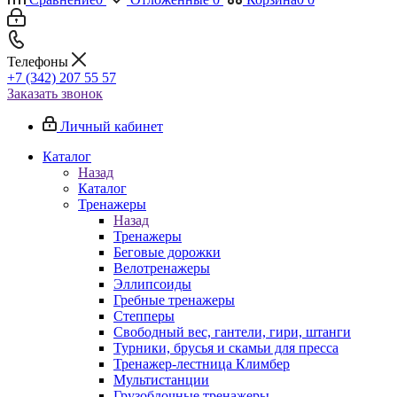
Телефоны
+7 (342) 207 55 57
Заказать звонок
Личный кабинет
Каталог
Назад
Каталог
Тренажеры
Назад
Тренажеры
Беговые дорожки
Велотренажеры
Эллипсоиды
Гребные тренажеры
Степперы
Свободный вес, гантели, гири, штанги
Турники, брусья и скамьи для пресса
Тренажер-лестница Климбер
Мультистанции
Грузоблочные тренажеры