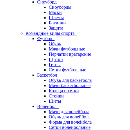
Сноуборд
Сноуборды
Маски
Шлемы
Ботинки
Защита
Командные виды спорта
Футбол
Обувь
Мячи футбольные
Перчатки вратарские
Щитки
Гетры
Сетки футбольные
Баскетбол
Обувь для баскетбола
Мячи баскетбольные
Кольца и сетки
Стойки
Щиты
Волейбол
Мячи для волейбола
Обувь для волейбола
Форма для волейбола
Сетки волейбольные