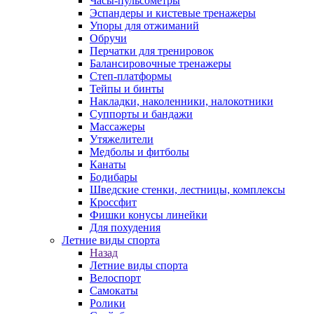
Часы-пульсометры
Эспандеры и кистевые тренажеры
Упоры для отжиманий
Обручи
Перчатки для тренировок
Балансировочные тренажеры
Степ-платформы
Тейпы и бинты
Накладки, наколенники, налокотники
Суппорты и бандажи
Массажеры
Утяжелители
Медболы и фитболы
Канаты
Бодибары
Шведские стенки, лестницы, комплексы
Кроссфит
Фишки конусы линейки
Для похудения
Летние виды спорта
Назад
Летние виды спорта
Велоспорт
Самокаты
Ролики