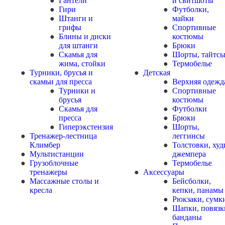
Гантели
и свитшоты
Гири
Футболки,
Штанги и
майки
грифы
Спортивные
Блины и диски
костюмы
для штанги
Брюки
Скамья для
Шорты, тайтс
жима, стойки
Термобелье
Турники, брусья и
Детская
скамьи для пресса
Верхняя одежд
Турники и
Спортивные
брусья
костюмы
Скамья для
Футболки
пресса
Брюки
Гиперэкстензия
Шорты,
Тренажер-лестница
леггинсы
Климбер
Толстовки, худ
Мультистанции
джемпера
Грузоблочные
Термобелье
тренажеры
Аксессуары
Массажные столы и
Бейсболки,
кресла
кепки, панамы
Рюкзаки, сумк
Шапки, повязк
банданы