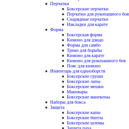
Перчатки
Боксерские перчатки
Перчатки для рукопашного боя
Снарядные перчатки
Накладки для карате
Форма
Боксерская форма
Кимоно для дзюдо
Форма для самбо
Трико для борьбы
Кимоно для карате
Кимоно для рукопашного боя
Пояс для кимоно
Инвентарь для единоборств
Боксерские груши
Боксерские лапы
Боксерские мешки
Макивары
Боксерские манекены
Наборы для бокса
Защита
Боксерские капы
Боксерские бинты
Боксерские шлемы
Защита паха