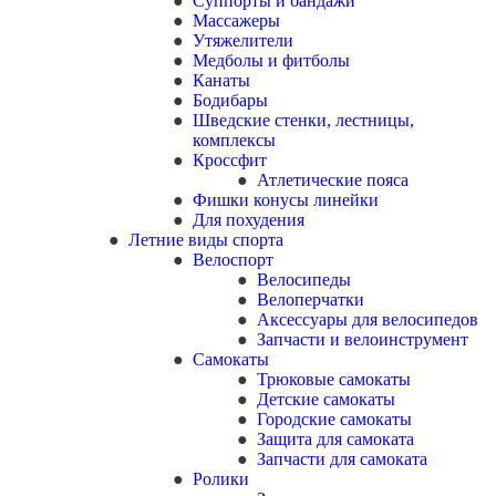
Суппорты и бандажи
Массажеры
Утяжелители
Медболы и фитболы
Канаты
Бодибары
Шведские стенки, лестницы,
комплексы
Кроссфит
Атлетические пояса
Фишки конусы линейки
Для похудения
Летние виды спорта
Велоспорт
Велосипеды
Велоперчатки
Аксессуары для велосипедов
Запчасти и велоинструмент
Самокаты
Трюковые самокаты
Детские самокаты
Городские самокаты
Защита для самоката
Запчасти для самоката
Ролики