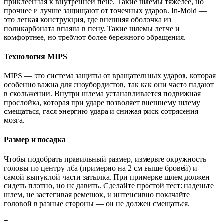
приклеенная к внутренней пене. Такие шлемы тяжелее, но
прочнее и лучше защищают от точечных ударов. In-Mold —
это легкая конструкция, где внешняя оболочка из
поликарбоната впаяна в пену. Такие шлемы легче и
комфортнее, но требуют более бережного обращения.
Технология MIPS
MIPS — это система защиты от вращательных ударов, которая
особенно важна для сноубордистов, так как они часто падают
в скольжении. Внутри шлема устанавливается подвижная
прослойка, которая при ударе позволяет внешнему шлему
смещаться, гася энергию удара и снижая риск сотрясения
мозга.
Размер и посадка
Чтобы подобрать правильный размер, измерьте окружность
головы по центру лба (примерно на 2 см выше бровей) и
самой выпуклой части затылка. При примерке шлем должен
сидеть плотно, но не давить. Сделайте простой тест: наденьте
шлем, не застегивая ремешок, и интенсивно покачайте
головой в разные стороны — он не должен смещаться.