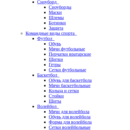
Сноуборд
Сноуборды
Маски
Шлемы
Ботинки
Защита
Командные виды спорта
Футбол
Обувь
Мячи футбольные
Перчатки вратарские
Щитки
Гетры
Сетки футбольные
Баскетбол
Обувь для баскетбола
Мячи баскетбольные
Кольца и сетки
Стойки
Щиты
Волейбол
Мячи для волейбола
Обувь для волейбола
Форма для волейбола
Сетки волейбольные