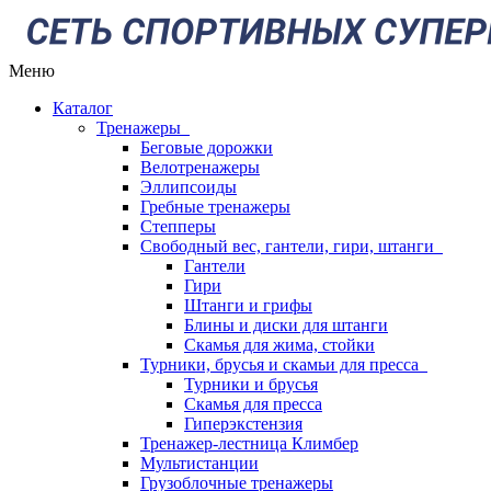
Меню
Каталог
Тренажеры
Беговые дорожки
Велотренажеры
Эллипсоиды
Гребные тренажеры
Степперы
Свободный вес, гантели, гири, штанги
Гантели
Гири
Штанги и грифы
Блины и диски для штанги
Скамья для жима, стойки
Турники, брусья и скамьи для пресса
Турники и брусья
Скамья для пресса
Гиперэкстензия
Тренажер-лестница Климбер
Мультистанции
Грузоблочные тренажеры