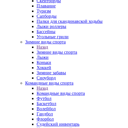
Скейтборды
Плавание
Туризм
Сапборды
Палки для скандинавской ходьбы
Лыжи роллеры
Бассейны
Угольные грили
Зимние виды спорта
Назад
Зимние виды спорта
Лыжи
Коньки
Хоккей
Зимние забавы
Сноуборд
Командные виды спорта
Назад
Командные виды спорта
Футбол
Баскетбол
Волейбол
Гандбол
Флорбол
Судейский инвентарь