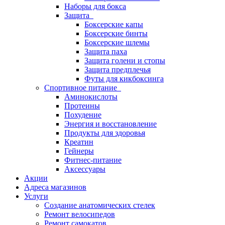
Наборы для бокса
Защита
Боксерские капы
Боксерские бинты
Боксерские шлемы
Защита паха
Защита голени и стопы
Защита предплечья
Футы для кикбоксинга
Спортивное питание
Аминокислоты
Протеины
Похудение
Энергия и восстановление
Продукты для здоровья
Креатин
Гейнеры
Фитнес-питание
Аксессуары
Акции
Адреса магазинов
Услуги
Создание анатомических стелек
Ремонт велосипедов
Ремонт самокатов