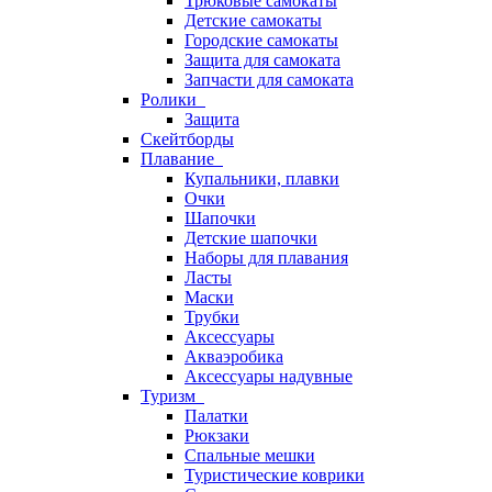
Трюковые самокаты
Детские самокаты
Городские самокаты
Защита для самоката
Запчасти для самоката
Ролики
Защита
Скейтборды
Плавание
Купальники, плавки
Очки
Шапочки
Детские шапочки
Наборы для плавания
Ласты
Маски
Трубки
Аксессуары
Акваэробика
Аксессуары надувные
Туризм
Палатки
Рюкзаки
Спальные мешки
Туристические коврики