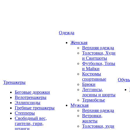
Одежда
Женская
Верхняя одежда
Толстовки, Худи
и Свитшоты
Футболки, Топы
и Майки
Костюмы
спортивные
Обувь
Тренажеры
Брюки
Леггинсы,
Беговые дорожки
лосины и шорты
Велотренажеры
Термобелье
Эллипсоиды
Мужская
Гребные тренажеры
Верхняя одежда
Степперы
Ветровки,
Свободный вес,
жилеты
гантели, гири,
Толстовки, худи
штанги