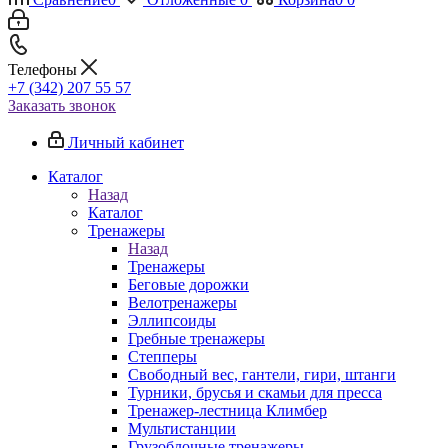
Телефоны
+7 (342) 207 55 57
Заказать звонок
Личный кабинет
Каталог
Назад
Каталог
Тренажеры
Назад
Тренажеры
Беговые дорожки
Велотренажеры
Эллипсоиды
Гребные тренажеры
Степперы
Свободный вес, гантели, гири, штанги
Турники, брусья и скамьи для пресса
Тренажер-лестница Климбер
Мультистанции
Грузоблочные тренажеры