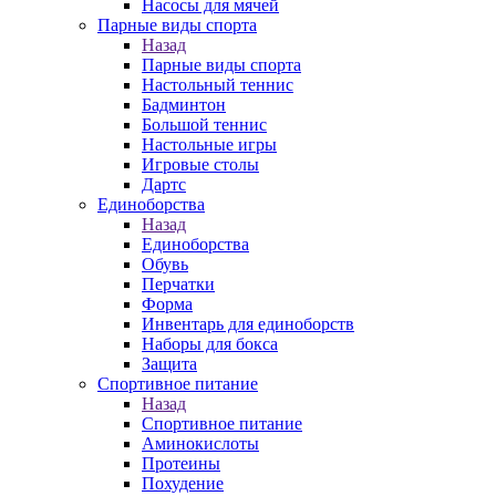
Насосы для мячей
Парные виды спорта
Назад
Парные виды спорта
Настольный теннис
Бадминтон
Большой теннис
Настольные игры
Игровые столы
Дартс
Единоборства
Назад
Единоборства
Обувь
Перчатки
Форма
Инвентарь для единоборств
Наборы для бокса
Защита
Спортивное питание
Назад
Спортивное питание
Аминокислоты
Протеины
Похудение