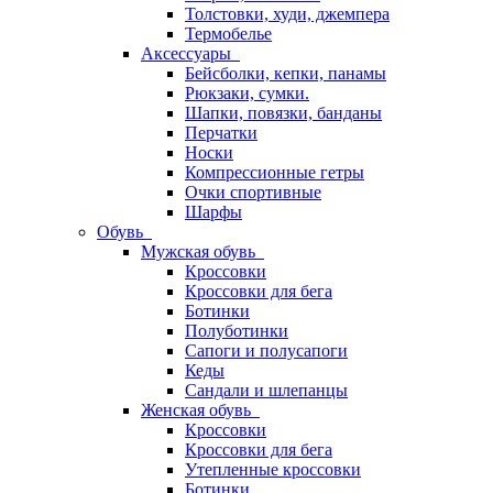
Толстовки, худи, джемпера
Термобелье
Аксессуары
Бейсболки, кепки, панамы
Рюкзаки, сумки.
Шапки, повязки, банданы
Перчатки
Носки
Компрессионные гетры
Очки спортивные
Шарфы
Обувь
Мужская обувь
Кроссовки
Кроссовки для бега
Ботинки
Полуботинки
Сапоги и полусапоги
Кеды
Сандали и шлепанцы
Женская обувь
Кроссовки
Кроссовки для бега
Утепленные кроссовки
Ботинки