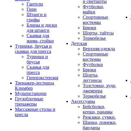
и свитшоты
Гантели
Футболки,
Гири
майки
Штанги и
Спортивные
грифы
костюмы
Блины и диски
Брюки
для штанги
Шорты, тайтсы
Скамья для
Термобелье
жима, стойки
Детская
Турники, брусья и
Верхняя одежда
скамьи для пресса
Спортивные
Турники и
костюмы
брусья
Футболки
Скамья для
Брюки
пресса
Шорты,
Гиперэкстензия
леггинсы
Тренажер-лестница
Толстовки, худи,
Климбер
джемпера
Мультистанции
Термобелье
Грузоблочные
Аксессуары
тренажеры
Бейсболки,
Массажные столы и
кепки, панамы
кресла
Рюкзаки, сумки.
Шапки, повязки,
банданы