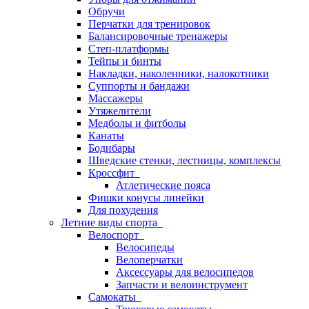
Обручи
Перчатки для тренировок
Балансировочные тренажеры
Степ-платформы
Тейпы и бинты
Накладки, наколенники, налокотники
Суппорты и бандажи
Массажеры
Утяжелители
Медболы и фитболы
Канаты
Бодибары
Шведские стенки, лестницы, комплексы
Кроссфит
Атлетические пояса
Фишки конусы линейки
Для похудения
Летние виды спорта
Велоспорт
Велосипеды
Велоперчатки
Аксессуары для велосипедов
Запчасти и велоинструмент
Самокаты