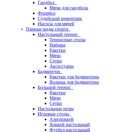
Гандбол
Мячи для гандбола
Флорбол
Судейский инвентарь
Насосы для мячей
Парные виды спорта
Настольный теннис
Теннисные столы
Наборы
Ракетки
Мячи
Сетки
Аксессуары
Бадминтон
Ракетки для бадминтона
Воланы для бадминтона
Большой теннис
Ракетки
Мячи
Сетки
Настольные игры
Игровые столы
Аэрохоккей
Хоккей настольный
Футбол настольный