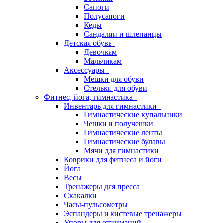
Сапоги
Полусапоги
Кеды
Сандалии и шлепанцы
Детская обувь
Девочкам
Мальчикам
Аксессуары
Мешки для обуви
Стельки для обуви
Фитнес, йога, гимнастика
Инвентарь для гимнастики
Гимнастические купальники
Чешки и получешки
Гимнастические ленты
Гимнастические булавы
Мячи для гимнастики
Коврики для фитнеса и йоги
Йога
Весы
Тренажеры для пресса
Скакалки
Часы-пульсометры
Эспандеры и кистевые тренажеры
Упоры для отжиманий