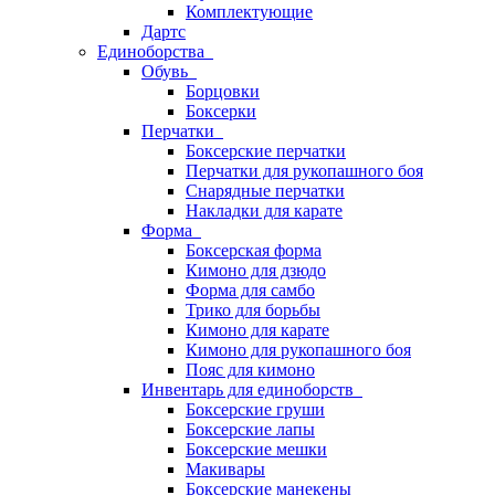
Комплектующие
Дартс
Единоборства
Обувь
Борцовки
Боксерки
Перчатки
Боксерские перчатки
Перчатки для рукопашного боя
Снарядные перчатки
Накладки для карате
Форма
Боксерская форма
Кимоно для дзюдо
Форма для самбо
Трико для борьбы
Кимоно для карате
Кимоно для рукопашного боя
Пояс для кимоно
Инвентарь для единоборств
Боксерские груши
Боксерские лапы
Боксерские мешки
Макивары
Боксерские манекены