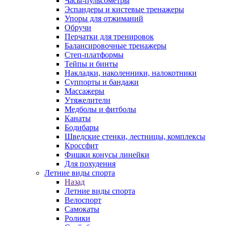
Часы-пульсометры
Эспандеры и кистевые тренажеры
Упоры для отжиманий
Обручи
Перчатки для тренировок
Балансировочные тренажеры
Степ-платформы
Тейпы и бинты
Накладки, наколенники, налокотники
Суппорты и бандажи
Массажеры
Утяжелители
Медболы и фитболы
Канаты
Бодибары
Шведские стенки, лестницы, комплексы
Кроссфит
Фишки конусы линейки
Для похудения
Летние виды спорта
Назад
Летние виды спорта
Велоспорт
Самокаты
Ролики