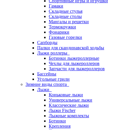
Спортивные игры и игрушки
Гамаки
Складные стулья
Складные столы
Мангалы и решетки
Термокружки
Фонарики
Газовые горелки
Сапборды
Палки для скандинавской ходьбы
Лыжи роллеры
Ботинки лыжероллерные
Чехлы для лыжероллеров
Запчасти для лыжероллеров
Бассейны
Угольные грили
Зимние виды спорта
Лыжи
Коньковые лыжи
Универсальные лыжи
Классические лыжи
Лыжи Fischer
Лыжные комплекты
Ботинки
Крепления