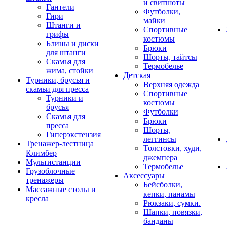
и свитшоты
Гантели
Футболки,
Гири
майки
Штанги и
Спортивные
грифы
костюмы
Блины и диски
Брюки
для штанги
Шорты, тайтсы
Скамья для
Термобелье
жима, стойки
Детская
Турники, брусья и
Верхняя одежда
скамьи для пресса
Спортивные
Турники и
костюмы
брусья
Футболки
Скамья для
Брюки
пресса
Шорты,
Гиперэкстензия
леггинсы
Тренажер-лестница
Толстовки, худи,
Климбер
джемпера
Мультистанции
Термобелье
Грузоблочные
Аксессуары
тренажеры
Бейсболки,
Массажные столы и
кепки, панамы
кресла
Рюкзаки, сумки.
Шапки, повязки,
банданы