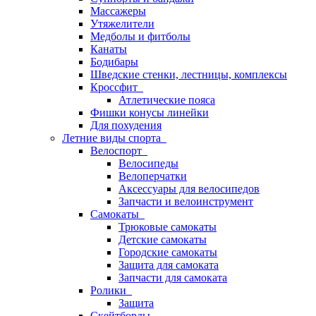
Массажеры
Утяжелители
Медболы и фитболы
Канаты
Бодибары
Шведские стенки, лестницы, комплексы
Кроссфит
Атлетические пояса
Фишки конусы линейки
Для похудения
Летние виды спорта
Велоспорт
Велосипеды
Велоперчатки
Аксессуары для велосипедов
Запчасти и велоинструмент
Самокаты
Трюковые самокаты
Детские самокаты
Городские самокаты
Защита для самоката
Запчасти для самоката
Ролики
Защита
Скейтборды