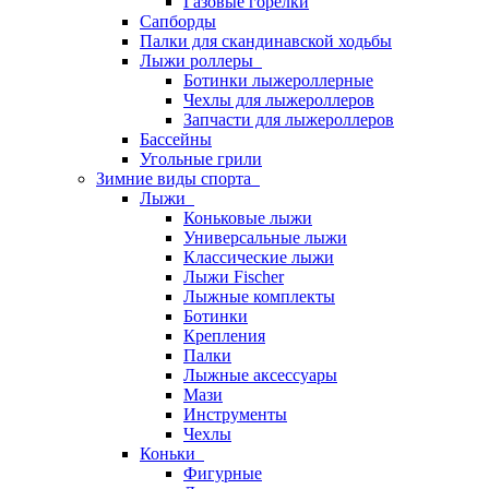
Газовые горелки
Сапборды
Палки для скандинавской ходьбы
Лыжи роллеры
Ботинки лыжероллерные
Чехлы для лыжероллеров
Запчасти для лыжероллеров
Бассейны
Угольные грили
Зимние виды спорта
Лыжи
Коньковые лыжи
Универсальные лыжи
Классические лыжи
Лыжи Fischer
Лыжные комплекты
Ботинки
Крепления
Палки
Лыжные аксессуары
Мази
Инструменты
Чехлы
Коньки
Фигурные