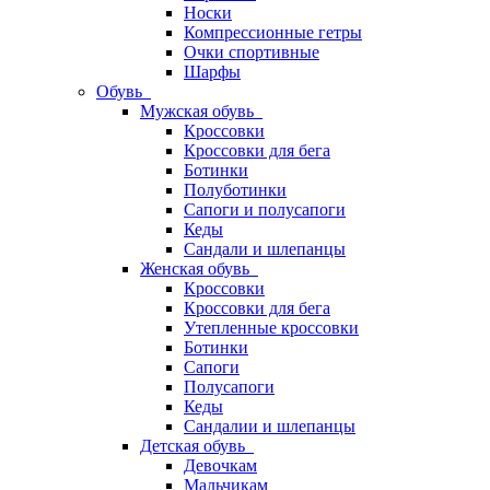
Носки
Компрессионные гетры
Очки спортивные
Шарфы
Обувь
Мужская обувь
Кроссовки
Кроссовки для бега
Ботинки
Полуботинки
Сапоги и полусапоги
Кеды
Сандали и шлепанцы
Женская обувь
Кроссовки
Кроссовки для бега
Утепленные кроссовки
Ботинки
Сапоги
Полусапоги
Кеды
Сандалии и шлепанцы
Детская обувь
Девочкам
Мальчикам