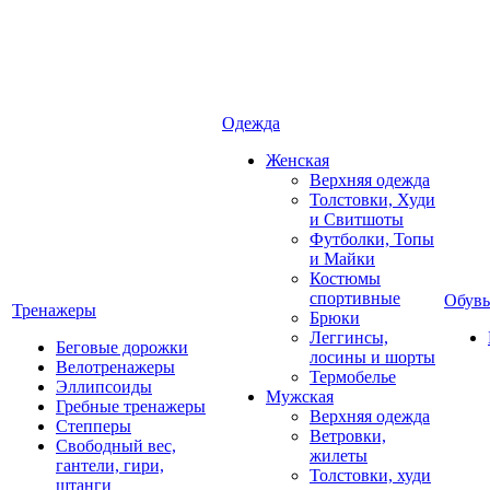
Одежда
Женская
Верхняя одежда
Толстовки, Худи
и Свитшоты
Футболки, Топы
и Майки
Костюмы
спортивные
Обувь
Тренажеры
Брюки
Леггинсы,
Беговые дорожки
лосины и шорты
Велотренажеры
Термобелье
Эллипсоиды
Мужская
Гребные тренажеры
Верхняя одежда
Степперы
Ветровки,
Свободный вес,
жилеты
гантели, гири,
Толстовки, худи
штанги