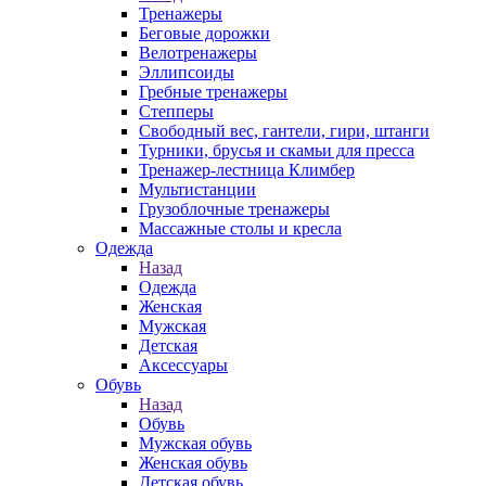
Тренажеры
Беговые дорожки
Велотренажеры
Эллипсоиды
Гребные тренажеры
Степперы
Свободный вес, гантели, гири, штанги
Турники, брусья и скамьи для пресса
Тренажер-лестница Климбер
Мультистанции
Грузоблочные тренажеры
Массажные столы и кресла
Одежда
Назад
Одежда
Женская
Мужская
Детская
Аксессуары
Обувь
Назад
Обувь
Мужская обувь
Женская обувь
Детская обувь