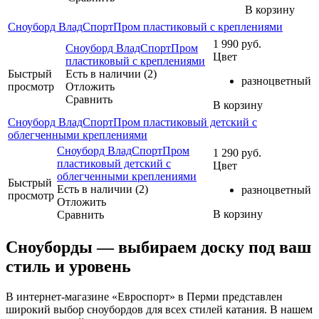
В корзину
Сноуборд ВладСпортПром пластиковый с креплениями
1 990
руб.
Сноуборд ВладСпортПром
Цвет
пластиковый с креплениями
Быстрый
Есть в наличии (2)
разноцветный
просмотр
Отложить
Сравнить
В корзину
Сноуборд ВладСпортПром пластиковый детский с
облегченными креплениями
Сноуборд ВладСпортПром
1 290
руб.
пластиковый детский с
Цвет
облегченными креплениями
Быстрый
Есть в наличии (2)
разноцветный
просмотр
Отложить
В корзину
Сравнить
Сноуборды — выбираем доску под ваш
стиль и уровень
В интернет-магазине «Евроспорт» в Перми представлен
широкий выбор сноубордов для всех стилей катания. В нашем