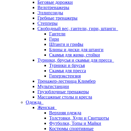
Беговые дорожки
Велотренажеры
Эллипсоиды
Гребные тренажеры
Степперы
Свободный вес, гантели, гири, штанги
Гантели
Гири
Штанги и грифы
Блины и диски для штанги
Скамья для жима, стойки
Турники, брусья и скамьи для пресса
Турники и брусья
Скамья для пресса
Гиперэкстензия
Тренажер-лестница Климбер
Мультистанции
Грузоблочные тренажеры
Массажные столы и кресла
Одежда
Женская
Верхняя одежда
Толстовки, Худи и Свитшоты
Футболки, Топы и Майки
Костюмы спортивные