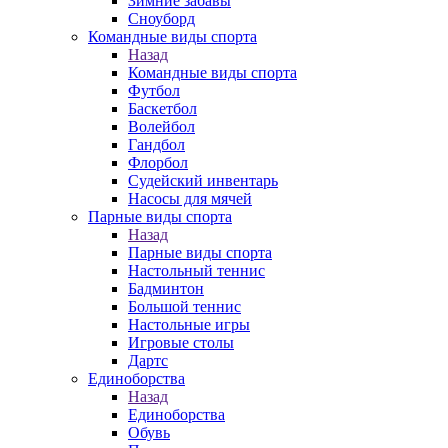
Зимние забавы
Сноуборд
Командные виды спорта
Назад
Командные виды спорта
Футбол
Баскетбол
Волейбол
Гандбол
Флорбол
Судейский инвентарь
Насосы для мячей
Парные виды спорта
Назад
Парные виды спорта
Настольный теннис
Бадминтон
Большой теннис
Настольные игры
Игровые столы
Дартс
Единоборства
Назад
Единоборства
Обувь