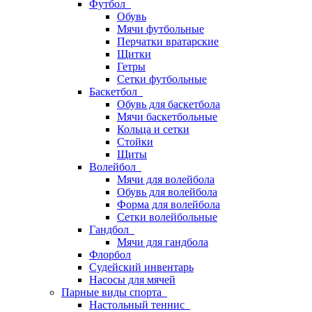
Футбол
Обувь
Мячи футбольные
Перчатки вратарские
Щитки
Гетры
Сетки футбольные
Баскетбол
Обувь для баскетбола
Мячи баскетбольные
Кольца и сетки
Стойки
Щиты
Волейбол
Мячи для волейбола
Обувь для волейбола
Форма для волейбола
Сетки волейбольные
Гандбол
Мячи для гандбола
Флорбол
Судейский инвентарь
Насосы для мячей
Парные виды спорта
Настольный теннис