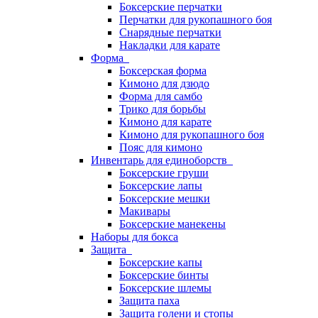
Боксерские перчатки
Перчатки для рукопашного боя
Снарядные перчатки
Накладки для карате
Форма
Боксерская форма
Кимоно для дзюдо
Форма для самбо
Трико для борьбы
Кимоно для карате
Кимоно для рукопашного боя
Пояс для кимоно
Инвентарь для единоборств
Боксерские груши
Боксерские лапы
Боксерские мешки
Макивары
Боксерские манекены
Наборы для бокса
Защита
Боксерские капы
Боксерские бинты
Боксерские шлемы
Защита паха
Защита голени и стопы