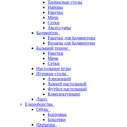
Теннисные столы
Наборы
Ракетки
Мячи
Сетки
Аксессуары
Бадминтон
Ракетки для бадминтона
Воланы для бадминтона
Большой теннис
Ракетки
Мячи
Сетки
Настольные игры
Игровые столы
Аэрохоккей
Хоккей настольный
Футбол настольный
Комплектующие
Дартс
Единоборства
Обувь
Борцовки
Боксерки
Перчатки