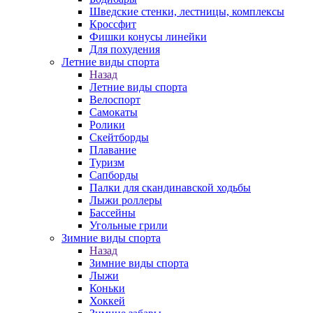
Шведские стенки, лестницы, комплексы
Кроссфит
Фишки конусы линейки
Для похудения
Летние виды спорта
Назад
Летние виды спорта
Велоспорт
Самокаты
Ролики
Скейтборды
Плавание
Туризм
Сапборды
Палки для скандинавской ходьбы
Лыжи роллеры
Бассейны
Угольные грили
Зимние виды спорта
Назад
Зимние виды спорта
Лыжи
Коньки
Хоккей