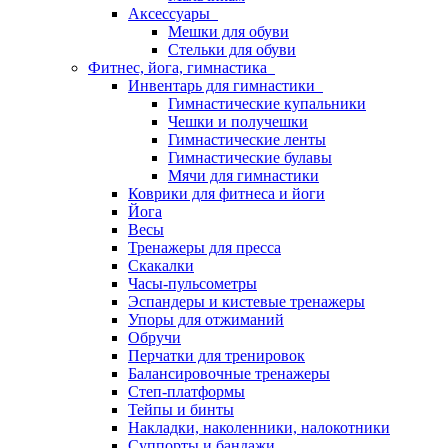
Аксессуары
Мешки для обуви
Стельки для обуви
Фитнес, йога, гимнастика
Инвентарь для гимнастики
Гимнастические купальники
Чешки и получешки
Гимнастические ленты
Гимнастические булавы
Мячи для гимнастики
Коврики для фитнеса и йоги
Йога
Весы
Тренажеры для пресса
Скакалки
Часы-пульсометры
Эспандеры и кистевые тренажеры
Упоры для отжиманий
Обручи
Перчатки для тренировок
Балансировочные тренажеры
Степ-платформы
Тейпы и бинты
Накладки, наколенники, налокотники
Суппорты и бандажи