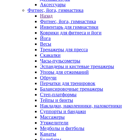
Аксессуары
Фитнес, йога, гимнастика
Назад
Фитнес, йога, гимнастика
Инвентарь для гимнастики
Коврики для фитнеса и йоги
Йога
Весы
Тренажеры для пресса
Скакалки
Часы-пульсометры
Эспандеры и кистевые тренажеры
Упоры для отжиманий
Обручи
Перчатки для тренировок
Балансировочные тренажеры
Степ-платформы
Тейпы и бинты
Накладки, наколенники, налокотники
Суппорты и бандажи
Массажеры
Утяжелители
Медболы и фитболы
Канаты
Бодибары