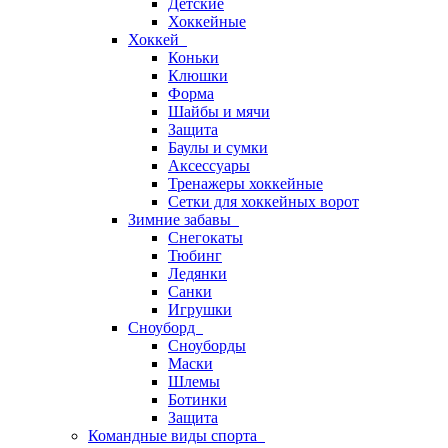
Детские
Хоккейные
Хоккей
Коньки
Клюшки
Форма
Шайбы и мячи
Защита
Баулы и сумки
Аксессуары
Тренажеры хоккейные
Сетки для хоккейных ворот
Зимние забавы
Снегокаты
Тюбинг
Ледянки
Санки
Игрушки
Сноуборд
Сноуборды
Маски
Шлемы
Ботинки
Защита
Командные виды спорта