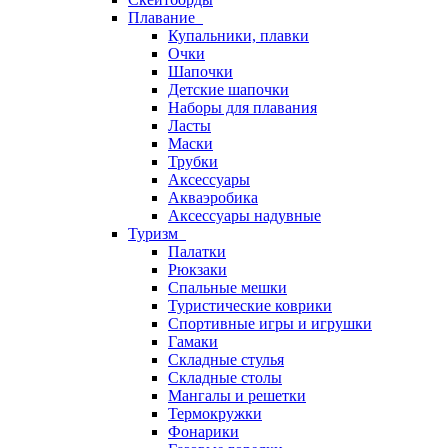
Плавание
Купальники, плавки
Очки
Шапочки
Детские шапочки
Наборы для плавания
Ласты
Маски
Трубки
Аксессуары
Акваэробика
Аксессуары надувные
Туризм
Палатки
Рюкзаки
Спальные мешки
Туристические коврики
Спортивные игры и игрушки
Гамаки
Складные стулья
Складные столы
Мангалы и решетки
Термокружки
Фонарики