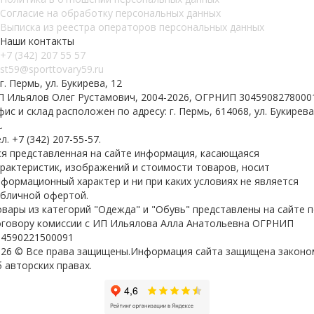
Согласие на обработку персональных данных
Выписка из реестра операторов персональных данных
Наши контакты
+7 (342) 207 55 57
st59@sporttovary59.ru
г. Пермь, ул. Букирева, 12
П Ильялов Олег Рустамович, 2004-2026, ОГРНИП 3045908278000
ис и склад расположен по адресу: г. Пермь, 614068, ул. Букирева
.
л. +7 (342) 207-55-57.
ся представленная на сайте информация, касающаяся
арактеристик, изображений и стоимости товаров, носит
формационный характер и ни при каких условиях не является
убличной офертой.
вары из категорий "Одежда" и "Обувь" представлены на сайте 
оговору комиссии с ИП Ильялова Алла Анатольевна ОГРНИП
04590221500091
026 © Все права защищены.Информация сайта защищена законо
 авторских правах.