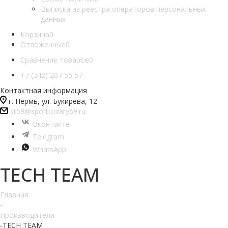
Выписка из реестра операторов персональных
данных
Корзина
0
Отложенные
0
Сравнение товаров
0
+7 (342) 207 55 57
Контактная информация
г. Пермь, ул. Букирева, 12
st59@sporttovary59.ru
Вконтакте
Telegram
WhatsApp
TECH TEAM
Главная
-
Производители
-
TECH TEAM