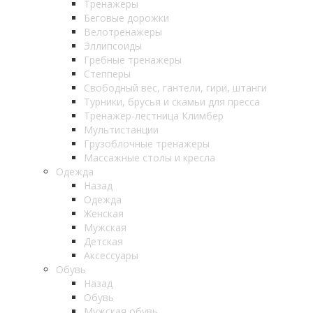
Тренажеры
Беговые дорожки
Велотренажеры
Эллипсоиды
Гребные тренажеры
Степперы
Свободный вес, гантели, гири, штанги
Турники, брусья и скамьи для пресса
Тренажер-лестница Климбер
Мультистанции
Грузоблочные тренажеры
Массажные столы и кресла
Одежда
Назад
Одежда
Женская
Мужская
Детская
Аксессуары
Обувь
Назад
Обувь
Мужская обувь