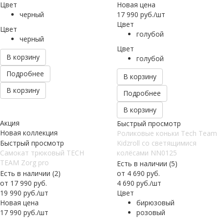
Цвет
Новая цена
черный
17 990
руб.
/шт
Цвет
Цвет
голубой
черный
Цвет
В корзину
голубой
Подробнее
В корзину
В корзину
Подробнее
В корзину
Акция
Быстрый просмотр
Новая коллекция
Роликовые коньки Tech Team
Быстрый просмотр
Kidzroll со светящимися
Самокат трюковый TECH
колёсами NN0125
TEAM Zorg pro
Есть в наличии (5)
Есть в наличии (2)
от
4 690 руб.
от
17 990 руб.
4 690
руб.
/шт
19 990
руб.
/шт
Цвет
Новая цена
бирюзовый
17 990
руб.
/шт
розовый