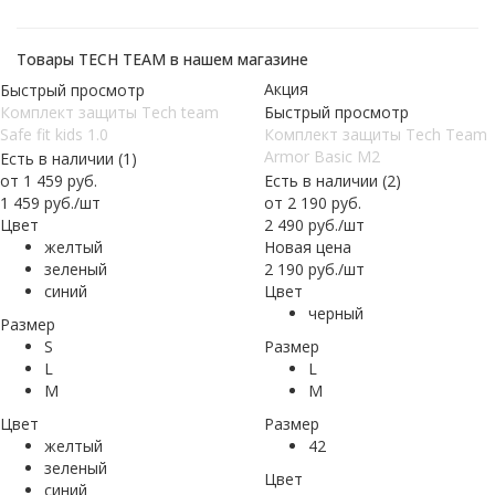
Товары TECH TEAM в нашем магазине
Акция
Быстрый просмотр
Комплект защиты Tech team
Быстрый просмотр
Safe fit kids 1.0
Комплект защиты Tech Team
Armor Basic M2
Есть в наличии (1)
от
1 459 руб.
Есть в наличии (2)
1 459
руб.
/шт
от
2 190 руб.
Цвет
2 490
руб.
/шт
желтый
Новая цена
зеленый
2 190
руб.
/шт
синий
Цвет
черный
Размер
S
Размер
L
L
M
M
Цвет
Размер
желтый
42
зеленый
Цвет
синий