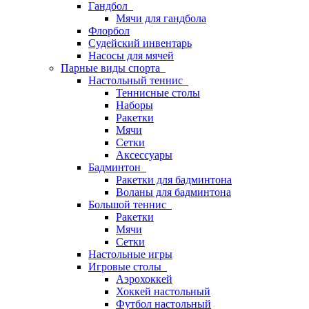
Гандбол
Мячи для гандбола
Флорбол
Судейский инвентарь
Насосы для мячей
Парные виды спорта
Настольный теннис
Теннисные столы
Наборы
Ракетки
Мячи
Сетки
Аксессуары
Бадминтон
Ракетки для бадминтона
Воланы для бадминтона
Большой теннис
Ракетки
Мячи
Сетки
Настольные игры
Игровые столы
Аэрохоккей
Хоккей настольный
Футбол настольный