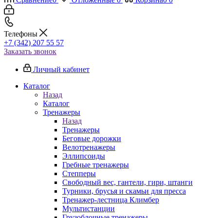
Телефоны
+7 (342) 207 55 57
Заказать звонок
Личный кабинет
Каталог
Назад
Каталог
Тренажеры
Назад
Тренажеры
Беговые дорожки
Велотренажеры
Эллипсоиды
Гребные тренажеры
Степперы
Свободный вес, гантели, гири, штанги
Турники, брусья и скамьи для пресса
Тренажер-лестница Климбер
Мультистанции
Грузоблочные тренажеры