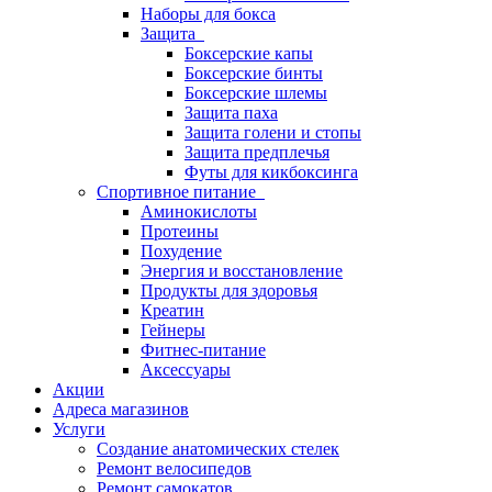
Наборы для бокса
Защита
Боксерские капы
Боксерские бинты
Боксерские шлемы
Защита паха
Защита голени и стопы
Защита предплечья
Футы для кикбоксинга
Спортивное питание
Аминокислоты
Протеины
Похудение
Энергия и восстановление
Продукты для здоровья
Креатин
Гейнеры
Фитнес-питание
Аксессуары
Акции
Адреса магазинов
Услуги
Создание анатомических стелек
Ремонт велосипедов
Ремонт самокатов