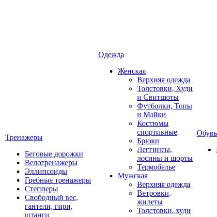
Одежда
Женская
Верхняя одежда
Толстовки, Худи
и Свитшоты
Футболки, Топы
и Майки
Костюмы
спортивные
Обувь
Тренажеры
Брюки
Леггинсы,
Беговые дорожки
лосины и шорты
Велотренажеры
Термобелье
Эллипсоиды
Мужская
Гребные тренажеры
Верхняя одежда
Степперы
Ветровки,
Свободный вес,
жилеты
гантели, гири,
Толстовки, худи
штанги