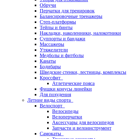
Обручи
Перчатки для тренировок
Балансировочные тренажеры
Степ-платформы
Тейпы и бинты
Накладки, наколенники, налокотники
Суппорты и бандажи
Массажеры
Утяжелители
Медболы и фитболы
Канаты
Бодибары
Шведские стенки, лестницы, комплексы
Кроссфит
Атлетические пояса
Фишки конусы линейки
Для похудения
Летние виды спорта
Велоспорт
Велосипеды
Велоперчатки
Аксессуары для велосипедов
Запчасти и велоинструмент
Самокаты