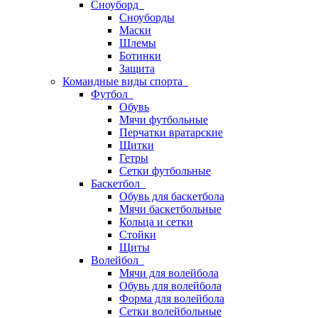
Сноуборд
Сноуборды
Маски
Шлемы
Ботинки
Защита
Командные виды спорта
Футбол
Обувь
Мячи футбольные
Перчатки вратарские
Щитки
Гетры
Сетки футбольные
Баскетбол
Обувь для баскетбола
Мячи баскетбольные
Кольца и сетки
Стойки
Щиты
Волейбол
Мячи для волейбола
Обувь для волейбола
Форма для волейбола
Сетки волейбольные