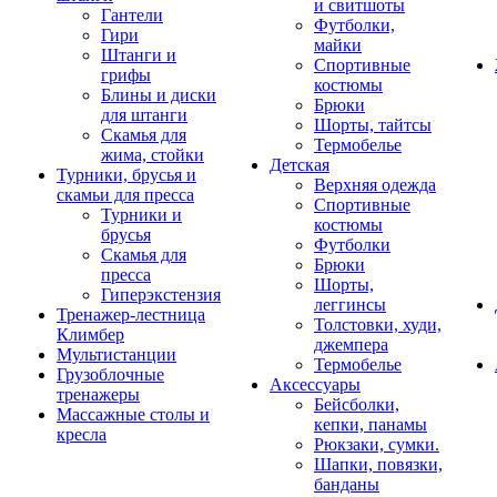
и свитшоты
Гантели
Футболки,
Гири
майки
Штанги и
Спортивные
грифы
костюмы
Блины и диски
Брюки
для штанги
Шорты, тайтсы
Скамья для
Термобелье
жима, стойки
Детская
Турники, брусья и
Верхняя одежда
скамьи для пресса
Спортивные
Турники и
костюмы
брусья
Футболки
Скамья для
Брюки
пресса
Шорты,
Гиперэкстензия
леггинсы
Тренажер-лестница
Толстовки, худи,
Климбер
джемпера
Мультистанции
Термобелье
Грузоблочные
Аксессуары
тренажеры
Бейсболки,
Массажные столы и
кепки, панамы
кресла
Рюкзаки, сумки.
Шапки, повязки,
банданы