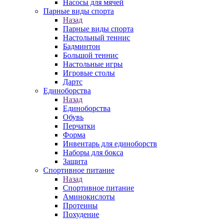
Насосы для мячей
Парные виды спорта
Назад
Парные виды спорта
Настольный теннис
Бадминтон
Большой теннис
Настольные игры
Игровые столы
Дартс
Единоборства
Назад
Единоборства
Обувь
Перчатки
Форма
Инвентарь для единоборств
Наборы для бокса
Защита
Спортивное питание
Назад
Спортивное питание
Аминокислоты
Протеины
Похудение