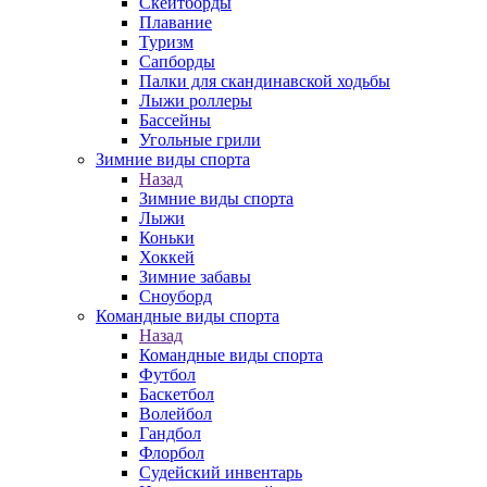
Скейтборды
Плавание
Туризм
Сапборды
Палки для скандинавской ходьбы
Лыжи роллеры
Бассейны
Угольные грили
Зимние виды спорта
Назад
Зимние виды спорта
Лыжи
Коньки
Хоккей
Зимние забавы
Сноуборд
Командные виды спорта
Назад
Командные виды спорта
Футбол
Баскетбол
Волейбол
Гандбол
Флорбол
Судейский инвентарь