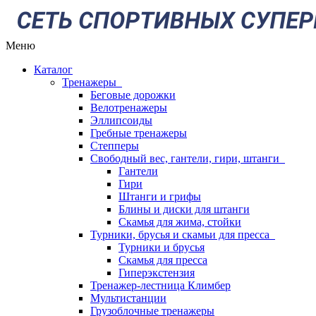
Меню
Каталог
Тренажеры
Беговые дорожки
Велотренажеры
Эллипсоиды
Гребные тренажеры
Степперы
Свободный вес, гантели, гири, штанги
Гантели
Гири
Штанги и грифы
Блины и диски для штанги
Скамья для жима, стойки
Турники, брусья и скамьи для пресса
Турники и брусья
Скамья для пресса
Гиперэкстензия
Тренажер-лестница Климбер
Мультистанции
Грузоблочные тренажеры