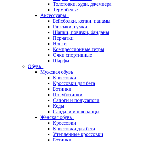
Толстовки, худи, джемпера
Термобелье
Аксессуары
Бейсболки, кепки, панамы
Рюкзаки, сумки.
Шапки, повязки, банданы
Перчатки
Носки
Компрессионные гетры
Очки спортивные
Шарфы
Обувь
Мужская обувь
Кроссовки
Кроссовки для бега
Ботинки
Полуботинки
Сапоги и полусапоги
Кеды
Сандали и шлепанцы
Женская обувь
Кроссовки
Кроссовки для бега
Утепленные кроссовки
Ботинки