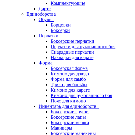
Комплектующие
Дартс
Единоборства
Обувь
Борцовки
Боксерки
Перчатки
Боксерские перчатки
Перчатки для рукопашного боя
Снарядные перчатки
Накладки для карате
Форма
Боксерская форма
Кимоно для дзюдо
Форма для самбо
Трико для борьбы
Кимоно для карате
Кимоно для рукопашного боя
Пояс для кимоно
Инвентарь для единоборств
Боксерские груши
Боксерские лапы
Боксерские мешки
Макивары
Боксерские манекены