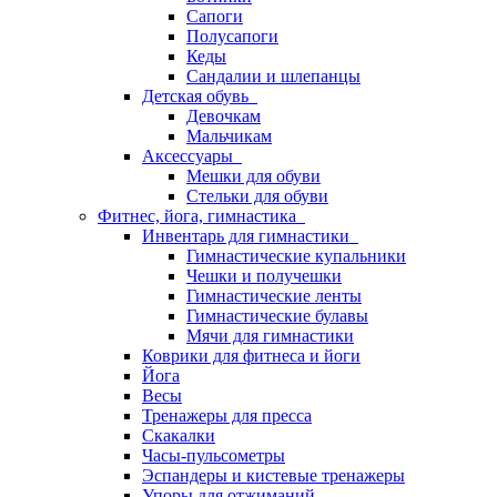
Сапоги
Полусапоги
Кеды
Сандалии и шлепанцы
Детская обувь
Девочкам
Мальчикам
Аксессуары
Мешки для обуви
Стельки для обуви
Фитнес, йога, гимнастика
Инвентарь для гимнастики
Гимнастические купальники
Чешки и получешки
Гимнастические ленты
Гимнастические булавы
Мячи для гимнастики
Коврики для фитнеса и йоги
Йога
Весы
Тренажеры для пресса
Скакалки
Часы-пульсометры
Эспандеры и кистевые тренажеры
Упоры для отжиманий