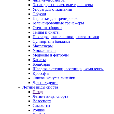
Часы-пульсометры
Эспандеры и кистевые тренажеры
Упоры для отжиманий
Обручи
Перчатки для тренировок
Балансировочные тренажеры
Степ-платформы
Тейпы и бинты
Накладки, наколенники, налокотники
Суппорты и бандажи
Массажеры
Утяжелители
Медболы и фитболы
Канаты
Бодибары
Шведские стенки, лестницы, комплексы
Кроссфит
Фишки конусы линейки
Для похудения
Летние виды спорта
Назад
Летние виды спорта
Велоспорт
Самокаты
Ролики