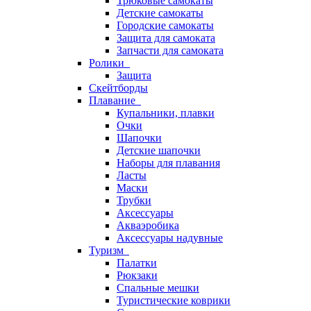
Трюковые самокаты
Детские самокаты
Городские самокаты
Защита для самоката
Запчасти для самоката
Ролики
Защита
Скейтборды
Плавание
Купальники, плавки
Очки
Шапочки
Детские шапочки
Наборы для плавания
Ласты
Маски
Трубки
Аксессуары
Акваэробика
Аксессуары надувные
Туризм
Палатки
Рюкзаки
Спальные мешки
Туристические коврики