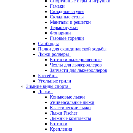
Спортивные игры и игрушки
Гамаки
Складные стулья
Складные столы
Мангалы и решетки
Термокружки
Фонарики
Газовые горелки
Сапборды
Палки для скандинавской ходьбы
Лыжи роллеры
Ботинки лыжероллерные
Чехлы для лыжероллеров
Запчасти для лыжероллеров
Бассейны
Угольные грили
Зимние виды спорта
Лыжи
Коньковые лыжи
Универсальные лыжи
Классические лыжи
Лыжи Fischer
Лыжные комплекты
Ботинки
Крепления