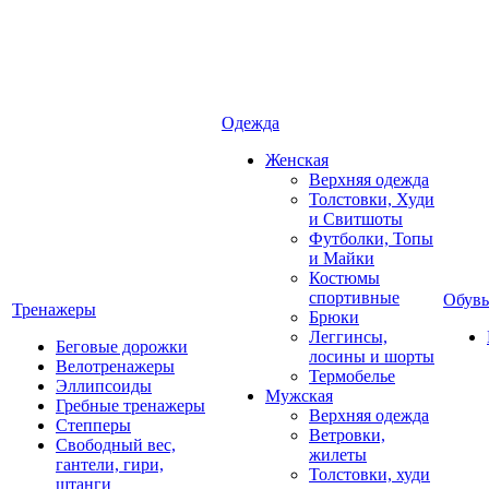
Одежда
Женская
Верхняя одежда
Толстовки, Худи
и Свитшоты
Футболки, Топы
и Майки
Костюмы
спортивные
Обувь
Тренажеры
Брюки
Леггинсы,
Беговые дорожки
лосины и шорты
Велотренажеры
Термобелье
Эллипсоиды
Мужская
Гребные тренажеры
Верхняя одежда
Степперы
Ветровки,
Свободный вес,
жилеты
гантели, гири,
Толстовки, худи
штанги