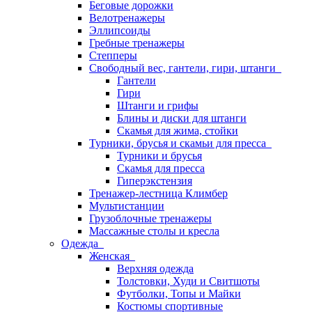
Беговые дорожки
Велотренажеры
Эллипсоиды
Гребные тренажеры
Степперы
Свободный вес, гантели, гири, штанги
Гантели
Гири
Штанги и грифы
Блины и диски для штанги
Скамья для жима, стойки
Турники, брусья и скамьи для пресса
Турники и брусья
Скамья для пресса
Гиперэкстензия
Тренажер-лестница Климбер
Мультистанции
Грузоблочные тренажеры
Массажные столы и кресла
Одежда
Женская
Верхняя одежда
Толстовки, Худи и Свитшоты
Футболки, Топы и Майки
Костюмы спортивные