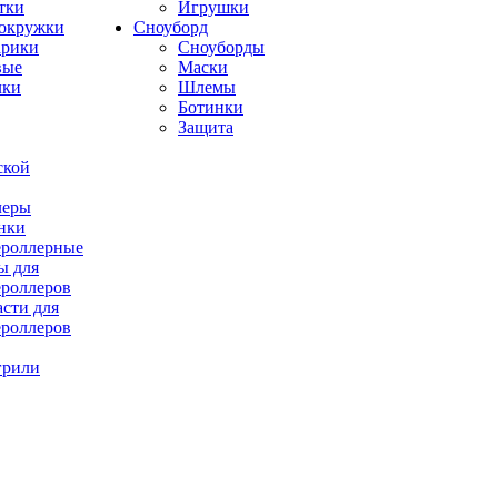
тки
Игрушки
окружки
Сноуборд
рики
Сноуборды
вые
Маски
лки
Шлемы
Ботинки
Защита
ской
леры
нки
роллерные
ы для
роллеров
асти для
роллеров
грили