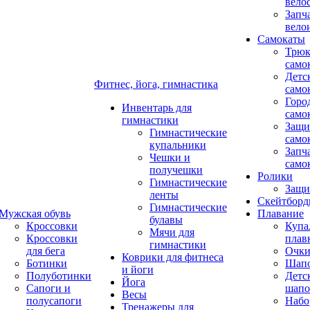
вело
Запч
вело
Самокаты
Трюк
само
Детс
Фитнес, йога, гимнастика
само
Горо
Инвентарь для
само
гимнастики
Защи
Гимнастические
само
купальники
Запч
Чешки и
само
получешки
Ролики
Гимнастические
Защи
ленты
Скейтбор
Гимнастические
Мужская обувь
Плавание
булавы
Кроссовки
Купа
Мячи для
Кроссовки
плав
гимнастики
для бега
Очк
Коврики для фитнеса
Ботинки
Шап
и йоги
Полуботинки
Детс
Йога
Сапоги и
шапо
Весы
полусапоги
Набо
Тренажеры для