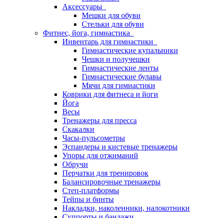
Аксессуары
Мешки для обуви
Стельки для обуви
Фитнес, йога, гимнастика
Инвентарь для гимнастики
Гимнастические купальники
Чешки и получешки
Гимнастические ленты
Гимнастические булавы
Мячи для гимнастики
Коврики для фитнеса и йоги
Йога
Весы
Тренажеры для пресса
Скакалки
Часы-пульсометры
Эспандеры и кистевые тренажеры
Упоры для отжиманий
Обручи
Перчатки для тренировок
Балансировочные тренажеры
Степ-платформы
Тейпы и бинты
Накладки, наколенники, налокотники
Суппорты и бандажи