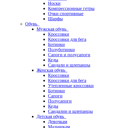
Носки
Компрессионные гетры
Очки спортивные
Шарфы
Обувь
Мужская обувь
Кроссовки
Кроссовки для бега
Ботинки
Полуботинки
Сапоги и полусапоги
Кеды
Сандали и шлепанцы
Женская обувь
Кроссовки
Кроссовки для бега
Утепленные кроссовки
Ботинки
Сапоги
Полусапоги
Кеды
Сандалии и шлепанцы
Детская обувь
Девочкам
Мальчикам