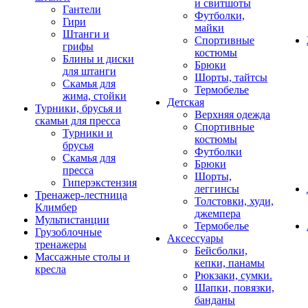
и свитшоты
Гантели
Футболки,
Гири
майки
Штанги и
Спортивные
грифы
костюмы
Блины и диски
Брюки
для штанги
Шорты, тайтсы
Скамья для
Термобелье
жима, стойки
Детская
Турники, брусья и
Верхняя одежда
скамьи для пресса
Спортивные
Турники и
костюмы
брусья
Футболки
Скамья для
Брюки
пресса
Шорты,
Гиперэкстензия
леггинсы
Тренажер-лестница
Толстовки, худи,
Климбер
джемпера
Мультистанции
Термобелье
Грузоблочные
Аксессуары
тренажеры
Бейсболки,
Массажные столы и
кепки, панамы
кресла
Рюкзаки, сумки.
Шапки, повязки,
банданы