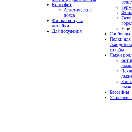
реше
Кроссфит
Терм
Атлетические
Фона
пояса
Газо
Фишки конусы
горе
линейки
Ещё
Для похудения
Сапборды
Палки для
скандинав
ходьбы
Лыжи рол
Боти
лыже
Чехл
лыже
Запч
лыже
Бассейны
Угольные 