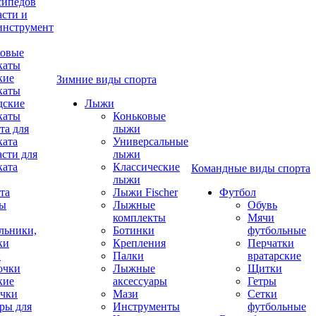
сипедов
асти и
инструмент
овые
каты
кие
Зимние виды спорта
каты
дские
Лыжи
каты
Коньковые
та для
лыжи
ката
Универсальные
асти для
лыжи
ката
Классические
Командные виды спорта
лыжи
та
Лыжи Fischer
Футбол
ды
Лыжные
Обувь
комплекты
Мячи
льники,
Ботинки
футбольные
ки
Крепления
Перчатки
и
Палки
вратарские
очки
Лыжные
Щитки
кие
аксессуары
Гетры
чки
Мази
Сетки
ры для
Инструменты
футбольные