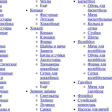
ания
Чехлы
Баскетбол
ы
Ещё
Обувь для
и
Коньки
баскетбола
ки
Фигурные
Мячи
ссуары
Детские
баскетбольны
эробика
Хоккейные
Кольца и
ссуары
Хоккей
сетки
вные
Коньки
Стойки
Клюшки
Щиты
Форма
Волейбол
тки
Шайбы и мячи
Мячи для
аки
Защита
волейбола
ьные
Баулы и сумки
Обувь для
ки
Аксессуары
волейбола
стические
Тренажеры
Форма для
ики
хоккейные
волейбола
тивные
Сетки для
Сетки
 и
хоккейных
волейбольны
шки
ворот
Гандбол
ки
Ещё
Мячи для
дные
Зимние забавы
гандбола
я
Снегокаты
Флорбол
дные
Тюбинг
Судейский
ы
Ледянки
инвентарь
алы и
Санки
Насосы для мячей