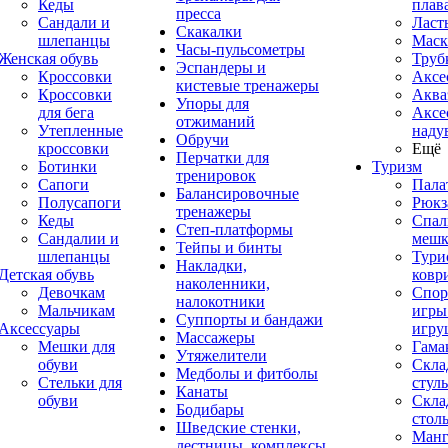
Кеды
плав
пресса
Сандали и
Ласт
Скакалки
шлепанцы
Маск
Часы-пульсометры
Женская обувь
Труб
Эспандеры и
Кроссовки
Аксе
кистевые тренажеры
Кроссовки
Аква
Упоры для
для бега
Аксе
отжиманий
Утепленные
наду
Обручи
кроссовки
Ещё
Перчатки для
Ботинки
Туризм
тренировок
Сапоги
Пала
Балансировочные
Полусапоги
Рюкз
тренажеры
Кеды
Спал
Степ-платформы
Сандалии и
меш
Тейпы и бинты
шлепанцы
Тури
Накладки,
Детская обувь
ковр
наколенники,
Девочкам
Спор
налокотники
Мальчикам
игры
Суппорты и бандажи
Аксессуары
игру
Массажеры
Мешки для
Гама
Утяжелители
обуви
Скла
Медболы и фитболы
Стельки для
стуль
Канаты
обуви
Скла
Бодибары
стол
Шведские стенки,
Манг
лестницы, комплексы