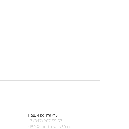
Наши контакты
+7 (342) 207 55 57
st59@sporttovary59.ru