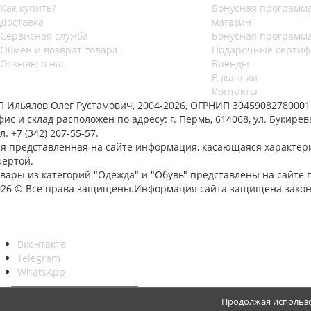
Как купить?
Бонусная программа
Доставка
магазин
Сервисная служба
Бонусная программа
Обмен и возврат товара
Подарочные сертиф
Отзывы о нас
Бренды
Вакансии
Контакты
П Ильялов Олег Рустамович, 2004-2026, ОГРНИП 30459082780001
ис и склад расположен по адресу: г. Пермь, 614068, ул. Букирева
л. +7 (342) 207-55-57.
ся представленная на сайте информация, касающаяся характери
фертой.
овары из категорий "Одежда" и "Обувь" представлены на сайте
026 © Все права защищены.Информация сайта защищена законо
Вконтакте
Telegram
WhatsApp
Продолжая использо