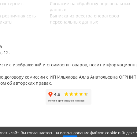
 интернет-
Согласие на обработку персональных
данных
 розничная сеть
Выписка из реестра операторов
икаты
персональных данных
5
, 12.
стик, изображений и стоимости товаров, носит информационны
 по договору комиссии с ИП Ильялова Алла Анатольевна ОГРНИП
м об авторских правах.
вать сайт, Вы соглашаетесь на использование файлов cookie и Яндекс