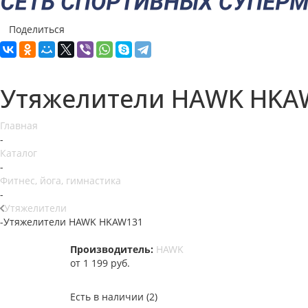
Поделиться
Утяжелители HAWK HKA
Главная
-
Каталог
-
Фитнес, йога, гимнастика
-
Утяжелители
-
Утяжелители HAWK HKAW131
Производитель:
HAWK
от
1 199 руб.
Есть в наличии
(2)