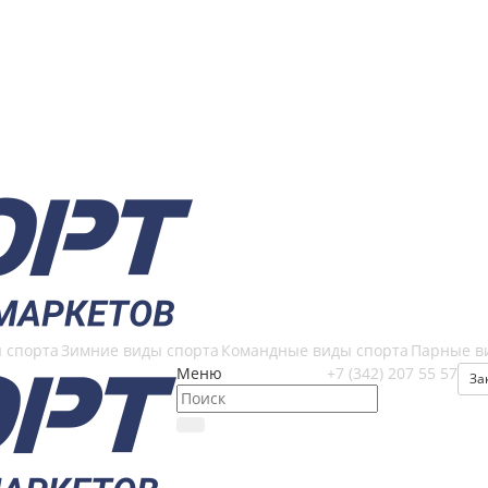
 спорта
Зимние виды спорта
Командные виды спорта
Парные в
Меню
+7 (342) 207 55 57
За