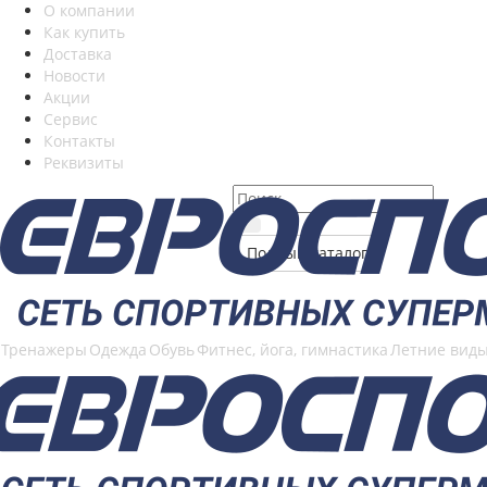
О компании
Как купить
Доставка
Новости
Акции
Сервис
Контакты
Реквизиты
Полный каталог
Тренажеры
Одежда
Обувь
Фитнес, йога, гимнастика
Летние виды