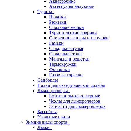
Акваэробика
Аксессуары надувные
Туризм
Палатки
Рюкзаки
Спальные мешки
Туристические коврики
Спортивные игры и игрушки
Гамаки
Складные стулья
Складные столы
Мангалы и решетки
Термокружки
Фонарики
Газовые горелки
Сапборды
Палки для скандинавской ходьбы
Лыжи роллеры
Ботинки лыжероллерные
Чехлы для лыжероллеров
Запчасти для лыжероллеров
Бассейны
Угольные грили
Зимние виды спорта
Лыжи