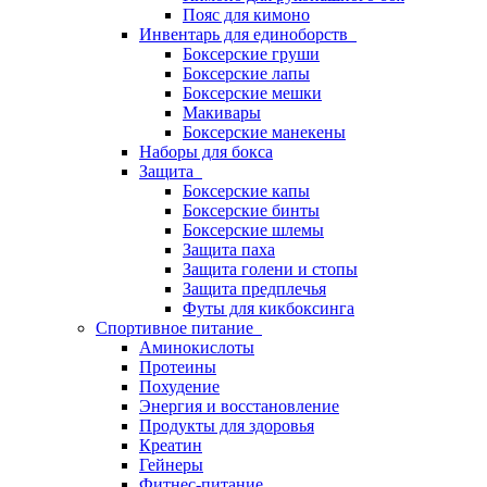
Пояс для кимоно
Инвентарь для единоборств
Боксерские груши
Боксерские лапы
Боксерские мешки
Макивары
Боксерские манекены
Наборы для бокса
Защита
Боксерские капы
Боксерские бинты
Боксерские шлемы
Защита паха
Защита голени и стопы
Защита предплечья
Футы для кикбоксинга
Спортивное питание
Аминокислоты
Протеины
Похудение
Энергия и восстановление
Продукты для здоровья
Креатин
Гейнеры
Фитнес-питание