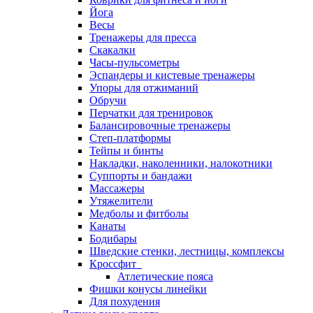
Йога
Весы
Тренажеры для пресса
Скакалки
Часы-пульсометры
Эспандеры и кистевые тренажеры
Упоры для отжиманий
Обручи
Перчатки для тренировок
Балансировочные тренажеры
Степ-платформы
Тейпы и бинты
Накладки, наколенники, налокотники
Суппорты и бандажи
Массажеры
Утяжелители
Медболы и фитболы
Канаты
Бодибары
Шведские стенки, лестницы, комплексы
Кроссфит
Атлетические пояса
Фишки конусы линейки
Для похудения