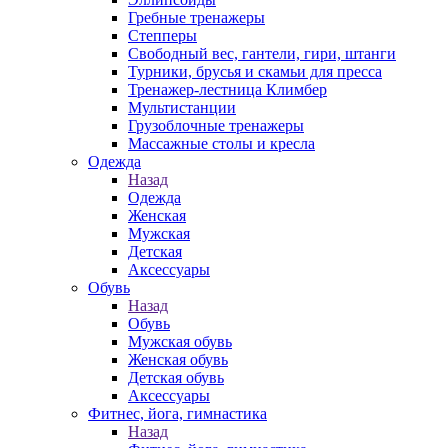
Гребные тренажеры
Степперы
Свободный вес, гантели, гири, штанги
Турники, брусья и скамьи для пресса
Тренажер-лестница Климбер
Мультистанции
Грузоблочные тренажеры
Массажные столы и кресла
Одежда
Назад
Одежда
Женская
Мужская
Детская
Аксессуары
Обувь
Назад
Обувь
Мужская обувь
Женская обувь
Детская обувь
Аксессуары
Фитнес, йога, гимнастика
Назад