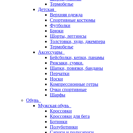
Термобелье
Детская
Верхняя одежда
Спортивные костюмы
Футболки
Брюки
Шорты, леггинсы
Толстовки, худи, джемпера
Термобелье
Аксессуары
Бейсболки, кепки, панамы
Рюкзаки, сумки.
Шапки, повязки, банданы
Перчатки
Носки
Компрессионные гетры
Очки спортивные
Шарфы
Обувь
Мужская обувь
Кроссовки
Кроссовки для бега
Ботинки
Полуботинки
Сапоги и полусапоги