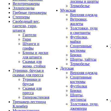
лосины и шорты
Велотренажеры
Термобелье
Эллипсоиды
Мужская
Гребные тренажеры
Верхняя одежда
Степперы
Ветровки,
Свободный вес,
жилеты
гантели, гири,
Толстовки, худи
штанги
и свитшоты
Гантели
Футболки,
Гири
майки
Штанги и
Спортивные
грифы
костюмы
Блины и диски
Брюки
для штанги
Шорты, тайтсы
Скамья для
Термобелье
жима, стойки
Детская
Турники, брусья и
Верхняя одежда
скамьи для пресса
Спортивные
Турники и
костюмы
брусья
Футболки
Скамья для
Брюки
пресса
Шорты,
Гиперэкстензия
леггинсы
Тренажер-лестница
Толстовки, худи,
Климбер
джемпера
Мультистанции