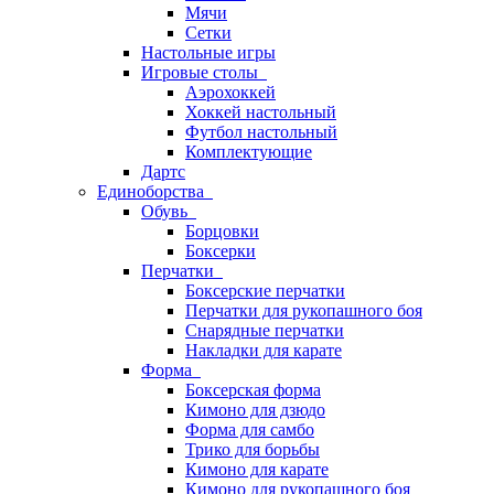
Мячи
Сетки
Настольные игры
Игровые столы
Аэрохоккей
Хоккей настольный
Футбол настольный
Комплектующие
Дартс
Единоборства
Обувь
Борцовки
Боксерки
Перчатки
Боксерские перчатки
Перчатки для рукопашного боя
Снарядные перчатки
Накладки для карате
Форма
Боксерская форма
Кимоно для дзюдо
Форма для самбо
Трико для борьбы
Кимоно для карате
Кимоно для рукопашного боя