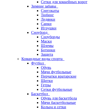
Сетки для хоккейных ворот
Зимние забавы
Снегокаты
Тюбинг
Ледянки
Санки
Игрушки
Сноуборд
Сноуборды
Маски
Шлемы
Ботинки
Защита
Командные виды спорта
Футбол
Обувь
Мячи футбольные
Перчатки вратарские
Щитки
Гетры
Сетки футбольные
Баскетбол
Обувь для баскетбола
Мячи баскетбольные
Кольца и сетки