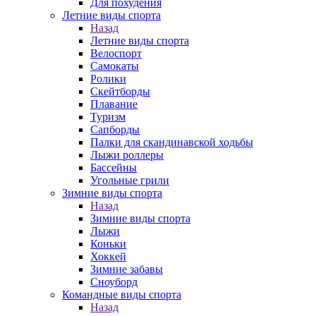
Для похудения
Летние виды спорта
Назад
Летние виды спорта
Велоспорт
Самокаты
Ролики
Скейтборды
Плавание
Туризм
Сапборды
Палки для скандинавской ходьбы
Лыжи роллеры
Бассейны
Угольные грили
Зимние виды спорта
Назад
Зимние виды спорта
Лыжи
Коньки
Хоккей
Зимние забавы
Сноуборд
Командные виды спорта
Назад