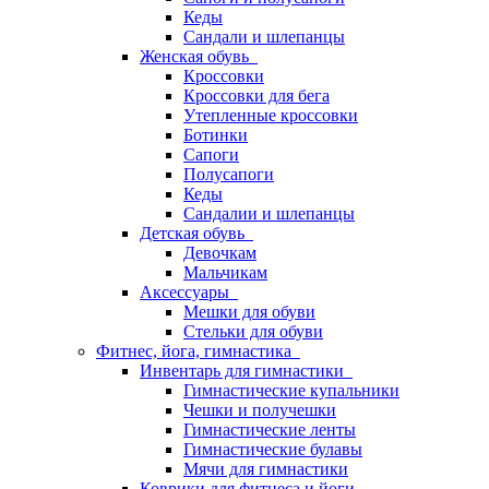
Кеды
Сандали и шлепанцы
Женская обувь
Кроссовки
Кроссовки для бега
Утепленные кроссовки
Ботинки
Сапоги
Полусапоги
Кеды
Сандалии и шлепанцы
Детская обувь
Девочкам
Мальчикам
Аксессуары
Мешки для обуви
Стельки для обуви
Фитнес, йога, гимнастика
Инвентарь для гимнастики
Гимнастические купальники
Чешки и получешки
Гимнастические ленты
Гимнастические булавы
Мячи для гимнастики
Коврики для фитнеса и йоги