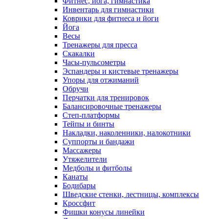
Фитнес, йога, гимнастика
Инвентарь для гимнастики
Коврики для фитнеса и йоги
Йога
Весы
Тренажеры для пресса
Скакалки
Часы-пульсометры
Эспандеры и кистевые тренажеры
Упоры для отжиманий
Обручи
Перчатки для тренировок
Балансировочные тренажеры
Степ-платформы
Тейпы и бинты
Накладки, наколенники, налокотники
Суппорты и бандажи
Массажеры
Утяжелители
Медболы и фитболы
Канаты
Бодибары
Шведские стенки, лестницы, комплексы
Кроссфит
Фишки конусы линейки