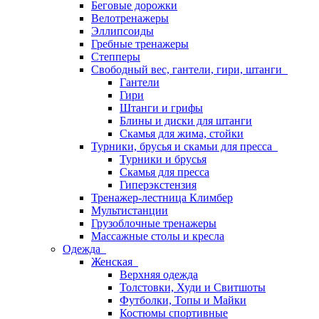
Беговые дорожки
Велотренажеры
Эллипсоиды
Гребные тренажеры
Степперы
Свободный вес, гантели, гири, штанги
Гантели
Гири
Штанги и грифы
Блины и диски для штанги
Скамья для жима, стойки
Турники, брусья и скамьи для пресса
Турники и брусья
Скамья для пресса
Гиперэкстензия
Тренажер-лестница Климбер
Мультистанции
Грузоблочные тренажеры
Массажные столы и кресла
Одежда
Женская
Верхняя одежда
Толстовки, Худи и Свитшоты
Футболки, Топы и Майки
Костюмы спортивные