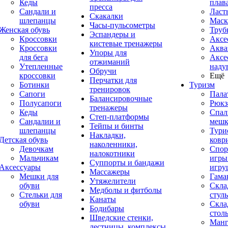
Кеды
плав
пресса
Сандали и
Ласт
Скакалки
шлепанцы
Маск
Часы-пульсометры
Женская обувь
Труб
Эспандеры и
Кроссовки
Аксе
кистевые тренажеры
Кроссовки
Аква
Упоры для
для бега
Аксе
отжиманий
Утепленные
наду
Обручи
кроссовки
Ещё
Перчатки для
Ботинки
Туризм
тренировок
Сапоги
Пала
Балансировочные
Полусапоги
Рюкз
тренажеры
Кеды
Спал
Степ-платформы
Сандалии и
меш
Тейпы и бинты
шлепанцы
Тури
Накладки,
Детская обувь
ковр
наколенники,
Девочкам
Спор
налокотники
Мальчикам
игры
Суппорты и бандажи
Аксессуары
игру
Массажеры
Мешки для
Гама
Утяжелители
обуви
Скла
Медболы и фитболы
Стельки для
стуль
Канаты
обуви
Скла
Бодибары
стол
Шведские стенки,
Манг
лестницы, комплексы