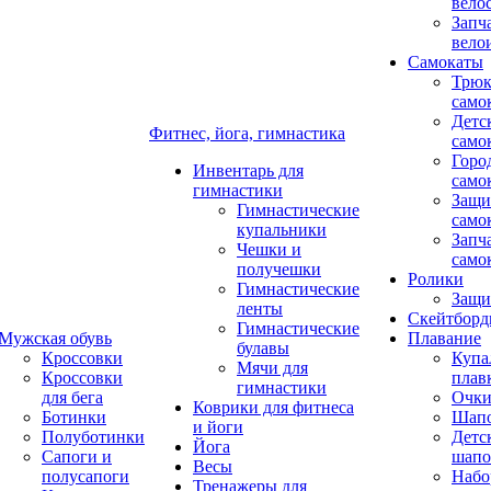
вело
Запч
вело
Самокаты
Трюк
само
Детс
Фитнес, йога, гимнастика
само
Горо
Инвентарь для
само
гимнастики
Защи
Гимнастические
само
купальники
Запч
Чешки и
само
получешки
Ролики
Гимнастические
Защи
ленты
Скейтбор
Гимнастические
Мужская обувь
Плавание
булавы
Кроссовки
Купа
Мячи для
Кроссовки
плав
гимнастики
для бега
Очк
Коврики для фитнеса
Ботинки
Шап
и йоги
Полуботинки
Детс
Йога
Сапоги и
шапо
Весы
полусапоги
Набо
Тренажеры для