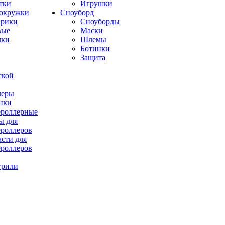
тки
Игрушки
окружки
Сноуборд
рики
Сноуборды
вые
Маски
лки
Шлемы
Ботинки
Защита
ской
леры
нки
роллерные
ы для
роллеров
асти для
роллеров
грили