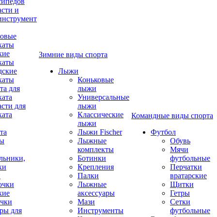
сипедов
асти и
инструмент
овые
каты
кие
Зимние виды спорта
каты
дские
Лыжи
каты
Коньковые
та для
лыжи
ката
Универсальные
асти для
лыжи
ката
Классические
Командные виды спорта
лыжи
та
Лыжи Fischer
Футбол
ды
Лыжные
Обувь
комплекты
Мячи
льники,
Ботинки
футбольные
ки
Крепления
Перчатки
и
Палки
вратарские
очки
Лыжные
Щитки
кие
аксессуары
Гетры
чки
Мази
Сетки
ры для
Инструменты
футбольные