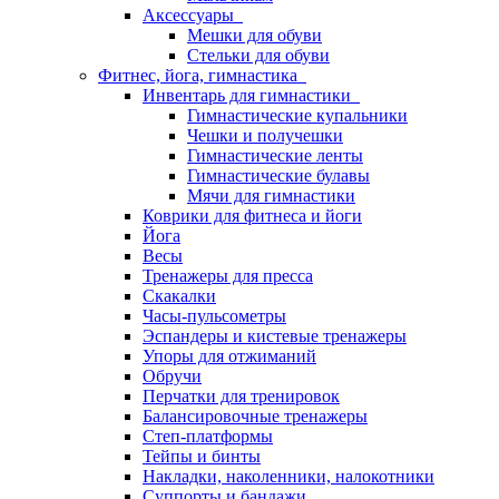
Аксессуары
Мешки для обуви
Стельки для обуви
Фитнес, йога, гимнастика
Инвентарь для гимнастики
Гимнастические купальники
Чешки и получешки
Гимнастические ленты
Гимнастические булавы
Мячи для гимнастики
Коврики для фитнеса и йоги
Йога
Весы
Тренажеры для пресса
Скакалки
Часы-пульсометры
Эспандеры и кистевые тренажеры
Упоры для отжиманий
Обручи
Перчатки для тренировок
Балансировочные тренажеры
Степ-платформы
Тейпы и бинты
Накладки, наколенники, налокотники
Суппорты и бандажи