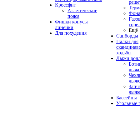
реше
Кроссфит
Терм
Атлетические
Фона
пояса
Газо
Фишки конусы
горе
линейки
Ещё
Для похудения
Сапборды
Палки для
скандинав
ходьбы
Лыжи рол
Боти
лыже
Чехл
лыже
Запч
лыже
Бассейны
Угольные 