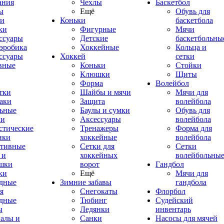
ания
Чехлы
Баскетбол
ы
Ещё
Обувь для
и
Коньки
баскетбола
ки
Фигурные
Мячи
ссуары
Детские
баскетбольны
эробика
Хоккейные
Кольца и
ссуары
Хоккей
сетки
вные
Коньки
Стойки
Клюшки
Щиты
Форма
Волейбол
тки
Шайбы и мячи
Мячи для
аки
Защита
волейбола
ьные
Баулы и сумки
Обувь для
ки
Аксессуары
волейбола
стические
Тренажеры
Форма для
ики
хоккейные
волейбола
тивные
Сетки для
Сетки
 и
хоккейных
волейбольны
шки
ворот
Гандбол
ки
Ещё
Мячи для
дные
Зимние забавы
гандбола
я
Снегокаты
Флорбол
дные
Тюбинг
Судейский
ы
Ледянки
инвентарь
алы и
Санки
Насосы для мячей