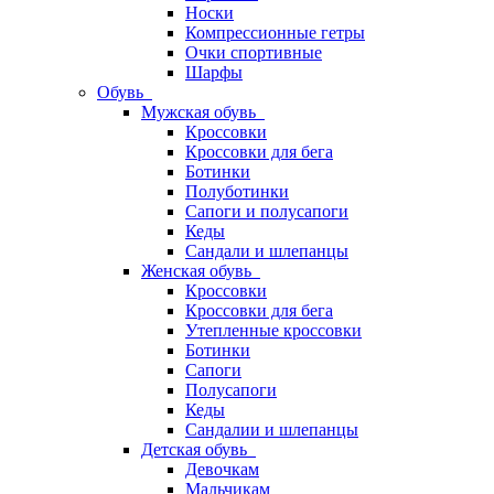
Носки
Компрессионные гетры
Очки спортивные
Шарфы
Обувь
Мужская обувь
Кроссовки
Кроссовки для бега
Ботинки
Полуботинки
Сапоги и полусапоги
Кеды
Сандали и шлепанцы
Женская обувь
Кроссовки
Кроссовки для бега
Утепленные кроссовки
Ботинки
Сапоги
Полусапоги
Кеды
Сандалии и шлепанцы
Детская обувь
Девочкам
Мальчикам