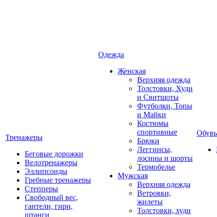
Одежда
Женская
Верхняя одежда
Толстовки, Худи
и Свитшоты
Футболки, Топы
и Майки
Костюмы
спортивные
Обувь
Тренажеры
Брюки
Леггинсы,
Беговые дорожки
лосины и шорты
Велотренажеры
Термобелье
Эллипсоиды
Мужская
Гребные тренажеры
Верхняя одежда
Степперы
Ветровки,
Свободный вес,
жилеты
гантели, гири,
Толстовки, худи
штанги