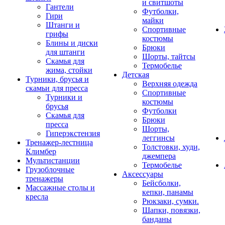
и свитшоты
Гантели
Футболки,
Гири
майки
Штанги и
Спортивные
грифы
костюмы
Блины и диски
Брюки
для штанги
Шорты, тайтсы
Скамья для
Термобелье
жима, стойки
Детская
Турники, брусья и
Верхняя одежда
скамьи для пресса
Спортивные
Турники и
костюмы
брусья
Футболки
Скамья для
Брюки
пресса
Шорты,
Гиперэкстензия
леггинсы
Тренажер-лестница
Толстовки, худи,
Климбер
джемпера
Мультистанции
Термобелье
Грузоблочные
Аксессуары
тренажеры
Бейсболки,
Массажные столы и
кепки, панамы
кресла
Рюкзаки, сумки.
Шапки, повязки,
банданы