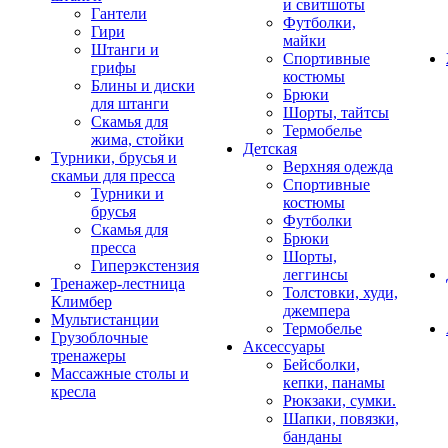
и свитшоты
Гантели
Футболки,
Гири
майки
Штанги и
Спортивные
грифы
костюмы
Блины и диски
Брюки
для штанги
Шорты, тайтсы
Скамья для
Термобелье
жима, стойки
Детская
Турники, брусья и
Верхняя одежда
скамьи для пресса
Спортивные
Турники и
костюмы
брусья
Футболки
Скамья для
Брюки
пресса
Шорты,
Гиперэкстензия
леггинсы
Тренажер-лестница
Толстовки, худи,
Климбер
джемпера
Мультистанции
Термобелье
Грузоблочные
Аксессуары
тренажеры
Бейсболки,
Массажные столы и
кепки, панамы
кресла
Рюкзаки, сумки.
Шапки, повязки,
банданы