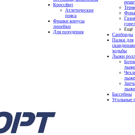
реше
Кроссфит
Терм
Атлетические
Фона
пояса
Газо
Фишки конусы
горе
линейки
Ещё
Для похудения
Сапборды
Палки для
скандинав
ходьбы
Лыжи рол
Боти
лыже
Чехл
лыже
Запч
лыже
Бассейны
Угольные 