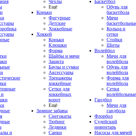
ания
Чехлы
Баскетбол
ы
Ещё
Обувь для
и
Коньки
баскетбола
ки
Фигурные
Мячи
ссуары
Детские
баскетбольны
эробика
Хоккейные
Кольца и
ссуары
Хоккей
сетки
вные
Коньки
Стойки
Клюшки
Щиты
Форма
Волейбол
тки
Шайбы и мячи
Мячи для
аки
Защита
волейбола
ьные
Баулы и сумки
Обувь для
ки
Аксессуары
волейбола
стические
Тренажеры
Форма для
ики
хоккейные
волейбола
тивные
Сетки для
Сетки
 и
хоккейных
волейбольны
шки
ворот
Гандбол
ки
Ещё
Мячи для
дные
Зимние забавы
гандбола
я
Снегокаты
Флорбол
дные
Тюбинг
Судейский
ы
Ледянки
инвентарь
алы и
Санки
Насосы для мячей