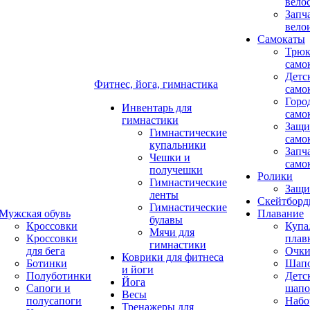
вело
Запч
вело
Самокаты
Трюк
само
Детс
Фитнес, йога, гимнастика
само
Горо
Инвентарь для
само
гимнастики
Защи
Гимнастические
само
купальники
Запч
Чешки и
само
получешки
Ролики
Гимнастические
Защи
ленты
Скейтбор
Гимнастические
Мужская обувь
Плавание
булавы
Кроссовки
Купа
Мячи для
Кроссовки
плав
гимнастики
для бега
Очк
Коврики для фитнеса
Ботинки
Шап
и йоги
Полуботинки
Детс
Йога
Сапоги и
шапо
Весы
полусапоги
Набо
Тренажеры для