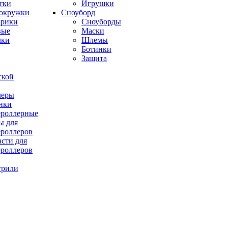
тки
Игрушки
окружки
Сноуборд
рики
Сноуборды
вые
Маски
лки
Шлемы
Ботинки
Защита
ской
леры
нки
роллерные
ы для
роллеров
асти для
роллеров
грили