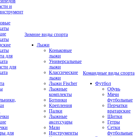
сипедов
асти и
инструмент
овые
каты
кие
Зимние виды спорта
каты
дские
Лыжи
каты
Коньковые
та для
лыжи
ката
Универсальные
асти для
лыжи
ката
Классические
Командные виды спорта
лыжи
та
Лыжи Fischer
Футбол
ды
Лыжные
Обувь
комплекты
Мячи
льники,
Ботинки
футбольные
ки
Крепления
Перчатки
и
Палки
вратарские
очки
Лыжные
Щитки
кие
аксессуары
Гетры
чки
Мази
Сетки
ры для
Инструменты
футбольные