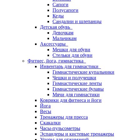
Сапоги
Полусапоги
Кеды
Сандалии и шлепанцы
Детская обувь
Девочкам
Мальчикам
Аксессуары
Мешки для обуви
Стельки для обуви
Фитнес, йога, гимнастика
Инвентарь для гимнастики
Гимнастические купальники
Чешки и получешки
Гимнастические ленты
Гимнастические булавы
Мячи для гимнастики
Коврики для фитнеса и йоги
Йога
Весы
Тренажеры для пресса
Скакалки
Часы-пульсометры
Эспандеры и кистевые тренажеры
Упоры для отжиманий