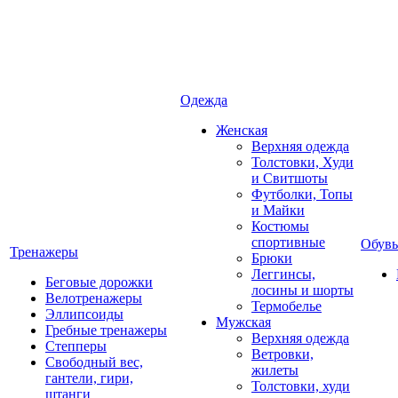
Одежда
Женская
Верхняя одежда
Толстовки, Худи
и Свитшоты
Футболки, Топы
и Майки
Костюмы
спортивные
Обувь
Тренажеры
Брюки
Леггинсы,
Беговые дорожки
лосины и шорты
Велотренажеры
Термобелье
Эллипсоиды
Мужская
Гребные тренажеры
Верхняя одежда
Степперы
Ветровки,
Свободный вес,
жилеты
гантели, гири,
Толстовки, худи
штанги