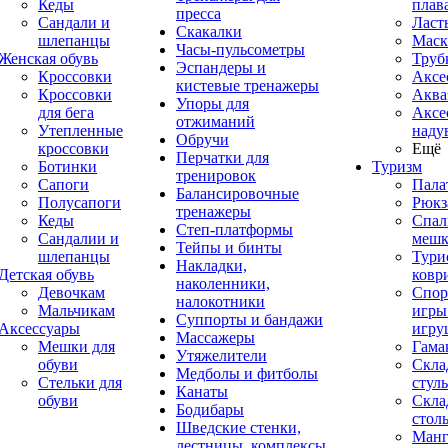
Кеды
плав
пресса
Сандали и
Ласт
Скакалки
шлепанцы
Маск
Часы-пульсометры
Женская обувь
Труб
Эспандеры и
Кроссовки
Аксе
кистевые тренажеры
Кроссовки
Аква
Упоры для
для бега
Аксе
отжиманий
Утепленные
наду
Обручи
кроссовки
Ещё
Перчатки для
Ботинки
Туризм
тренировок
Сапоги
Пала
Балансировочные
Полусапоги
Рюкз
тренажеры
Кеды
Спал
Степ-платформы
Сандалии и
меш
Тейпы и бинты
шлепанцы
Тури
Накладки,
Детская обувь
ковр
наколенники,
Девочкам
Спор
налокотники
Мальчикам
игры
Суппорты и бандажи
Аксессуары
игру
Массажеры
Мешки для
Гама
Утяжелители
обуви
Скла
Медболы и фитболы
Стельки для
стуль
Канаты
обуви
Скла
Бодибары
стол
Шведские стенки,
Манг
лестницы, комплексы