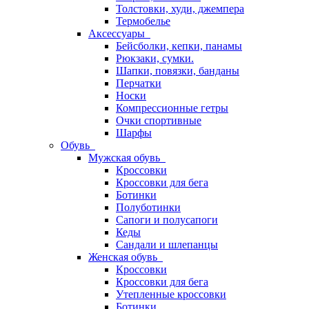
Толстовки, худи, джемпера
Термобелье
Аксессуары
Бейсболки, кепки, панамы
Рюкзаки, сумки.
Шапки, повязки, банданы
Перчатки
Носки
Компрессионные гетры
Очки спортивные
Шарфы
Обувь
Мужская обувь
Кроссовки
Кроссовки для бега
Ботинки
Полуботинки
Сапоги и полусапоги
Кеды
Сандали и шлепанцы
Женская обувь
Кроссовки
Кроссовки для бега
Утепленные кроссовки
Ботинки