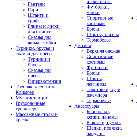
и свитшоты
Гантели
Футболки,
Гири
майки
Штанги и
Спортивные
грифы
костюмы
Блины и диски
Брюки
для штанги
Шорты, тайтсы
Скамья для
Термобелье
жима, стойки
Детская
Турники, брусья и
Верхняя одежда
скамьи для пресса
Спортивные
Турники и
костюмы
брусья
Футболки
Скамья для
Брюки
пресса
Шорты,
Гиперэкстензия
леггинсы
Тренажер-лестница
Толстовки, худи,
Климбер
джемпера
Мультистанции
Термобелье
Грузоблочные
Аксессуары
тренажеры
Бейсболки,
Массажные столы и
кепки, панамы
кресла
Рюкзаки, сумки.
Шапки, повязки,
банданы