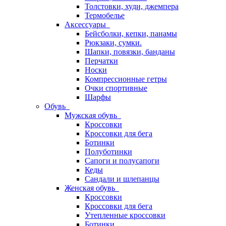
Толстовки, худи, джемпера
Термобелье
Аксессуары
Бейсболки, кепки, панамы
Рюкзаки, сумки.
Шапки, повязки, банданы
Перчатки
Носки
Компрессионные гетры
Очки спортивные
Шарфы
Обувь
Мужская обувь
Кроссовки
Кроссовки для бега
Ботинки
Полуботинки
Сапоги и полусапоги
Кеды
Сандали и шлепанцы
Женская обувь
Кроссовки
Кроссовки для бега
Утепленные кроссовки
Ботинки