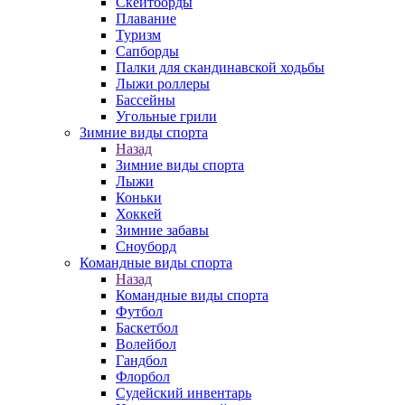
Скейтборды
Плавание
Туризм
Сапборды
Палки для скандинавской ходьбы
Лыжи роллеры
Бассейны
Угольные грили
Зимние виды спорта
Назад
Зимние виды спорта
Лыжи
Коньки
Хоккей
Зимние забавы
Сноуборд
Командные виды спорта
Назад
Командные виды спорта
Футбол
Баскетбол
Волейбол
Гандбол
Флорбол
Судейский инвентарь