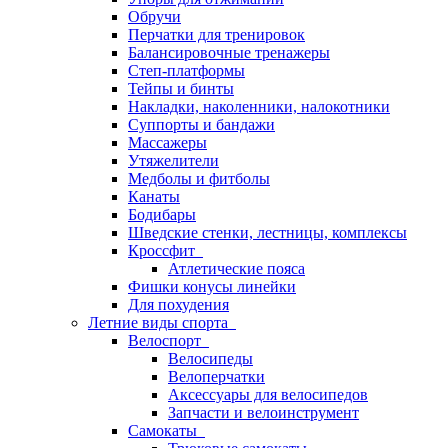
Обручи
Перчатки для тренировок
Балансировочные тренажеры
Степ-платформы
Тейпы и бинты
Накладки, наколенники, налокотники
Суппорты и бандажи
Массажеры
Утяжелители
Медболы и фитболы
Канаты
Бодибары
Шведские стенки, лестницы, комплексы
Кроссфит
Атлетические пояса
Фишки конусы линейки
Для похудения
Летние виды спорта
Велоспорт
Велосипеды
Велоперчатки
Аксессуары для велосипедов
Запчасти и велоинструмент
Самокаты