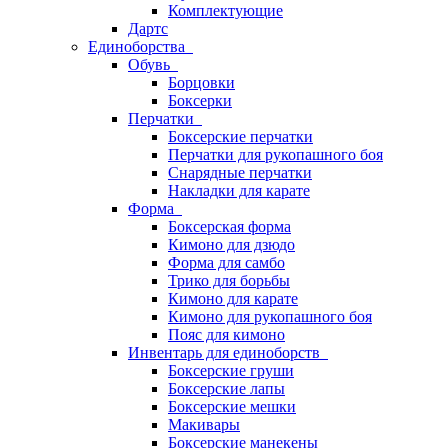
Комплектующие
Дартс
Единоборства
Обувь
Борцовки
Боксерки
Перчатки
Боксерские перчатки
Перчатки для рукопашного боя
Снарядные перчатки
Накладки для карате
Форма
Боксерская форма
Кимоно для дзюдо
Форма для самбо
Трико для борьбы
Кимоно для карате
Кимоно для рукопашного боя
Пояс для кимоно
Инвентарь для единоборств
Боксерские груши
Боксерские лапы
Боксерские мешки
Макивары
Боксерские манекены