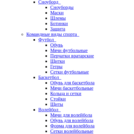
Сноуборд
Сноуборды
Маски
Шлемы
Ботинки
Защита
Командные виды спорта
Футбол
Обувь
Мячи футбольные
Перчатки вратарские
Щитки
Гетры
Сетки футбольные
Баскетбол
Обувь для баскетбола
Мячи баскетбольные
Кольца и сетки
Стойки
Щиты
Волейбол
Мячи для волейбола
Обувь для волейбола
Форма для волейбола
Сетки волейбольные