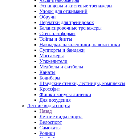
Часы-пульсометры
Эспандеры и кистевые тренажеры
Упоры для отжиманий
Обручи
Перчатки для тренировок
Балансировочные тренажеры
Степ-платформы
Тейпы и бинты
Накладки, наколенники, налокотники
Суппорты и бандажи
Массажеры
Утяжелители
Медболы и фитболы
Канаты
Бодибары
Шведские стенки, лестницы, комплексы
Кроссфит
Фишки конусы линейки
Для похудения
Летние виды спорта
Назад
Летние виды спорта
Велоспорт
Самокаты
Ролики