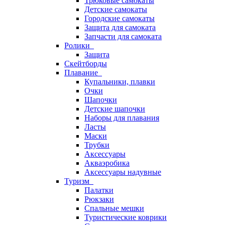
Трюковые самокаты
Детские самокаты
Городские самокаты
Защита для самоката
Запчасти для самоката
Ролики
Защита
Скейтборды
Плавание
Купальники, плавки
Очки
Шапочки
Детские шапочки
Наборы для плавания
Ласты
Маски
Трубки
Аксессуары
Акваэробика
Аксессуары надувные
Туризм
Палатки
Рюкзаки
Спальные мешки
Туристические коврики