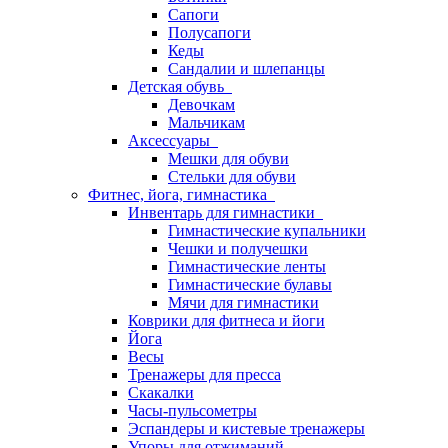
Сапоги
Полусапоги
Кеды
Сандалии и шлепанцы
Детская обувь
Девочкам
Мальчикам
Аксессуары
Мешки для обуви
Стельки для обуви
Фитнес, йога, гимнастика
Инвентарь для гимнастики
Гимнастические купальники
Чешки и получешки
Гимнастические ленты
Гимнастические булавы
Мячи для гимнастики
Коврики для фитнеса и йоги
Йога
Весы
Тренажеры для пресса
Скакалки
Часы-пульсометры
Эспандеры и кистевые тренажеры
Упоры для отжиманий