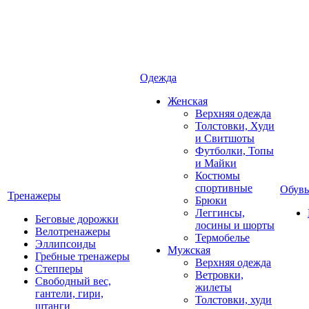
Одежда
Женская
Верхняя одежда
Толстовки, Худи
и Свитшоты
Футболки, Топы
и Майки
Костюмы
спортивные
Обувь
Тренажеры
Брюки
Леггинсы,
Беговые дорожки
лосины и шорты
Велотренажеры
Термобелье
Эллипсоиды
Мужская
Гребные тренажеры
Верхняя одежда
Степперы
Ветровки,
Свободный вес,
жилеты
гантели, гири,
Толстовки, худи
штанги