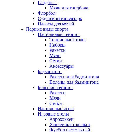
Гандбол
Мячи для гандбола
Флорбол
Судейский инвентарь
Насосы для мячей
Парные виды спорта
Настольный теннис
Теннисные столы
Наборы
Ракетки
Мячи
Сетки
Аксессуары
Бадминтон
Ракетки для бадминтона
Воланы для бадминтона
Большой теннис
Ракетки
Мячи
Сетки
Настольные игры
Игровые столы
Аэрохоккей
Хоккей настольный
Футбол настольный