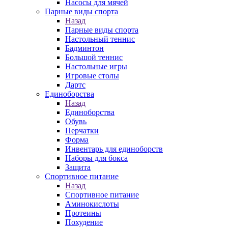
Насосы для мячей
Парные виды спорта
Назад
Парные виды спорта
Настольный теннис
Бадминтон
Большой теннис
Настольные игры
Игровые столы
Дартс
Единоборства
Назад
Единоборства
Обувь
Перчатки
Форма
Инвентарь для единоборств
Наборы для бокса
Защита
Спортивное питание
Назад
Спортивное питание
Аминокислоты
Протеины
Похудение