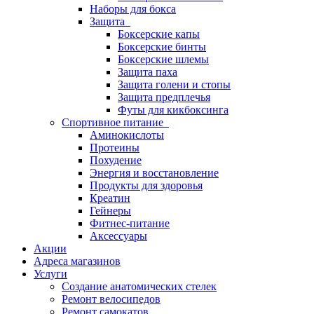
Наборы для бокса
Защита
Боксерские капы
Боксерские бинты
Боксерские шлемы
Защита паха
Защита голени и стопы
Защита предплечья
Футы для кикбоксинга
Спортивное питание
Аминокислоты
Протеины
Похудение
Энергия и восстановление
Продукты для здоровья
Креатин
Гейнеры
Фитнес-питание
Аксессуары
Акции
Адреса магазинов
Услуги
Создание анатомических стелек
Ремонт велосипедов
Ремонт самокатов