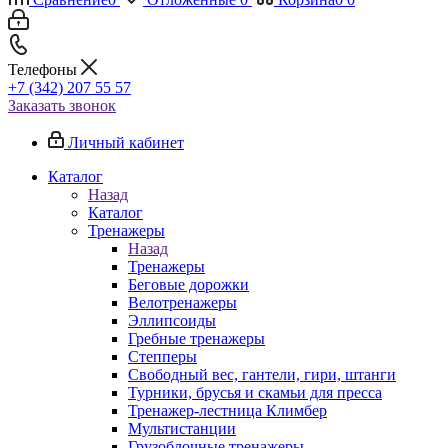
Телефоны
+7 (342) 207 55 57
Заказать звонок
Личный кабинет
Каталог
Назад
Каталог
Тренажеры
Назад
Тренажеры
Беговые дорожки
Велотренажеры
Эллипсоиды
Гребные тренажеры
Степперы
Свободный вес, гантели, гири, штанги
Турники, брусья и скамьи для пресса
Тренажер-лестница Климбер
Мультистанции
Грузоблочные тренажеры