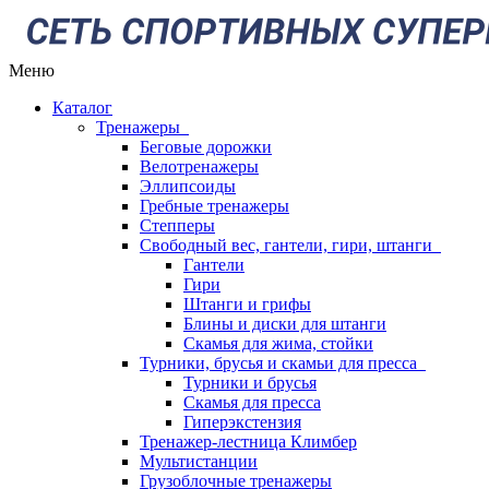
Меню
Каталог
Тренажеры
Беговые дорожки
Велотренажеры
Эллипсоиды
Гребные тренажеры
Степперы
Свободный вес, гантели, гири, штанги
Гантели
Гири
Штанги и грифы
Блины и диски для штанги
Скамья для жима, стойки
Турники, брусья и скамьи для пресса
Турники и брусья
Скамья для пресса
Гиперэкстензия
Тренажер-лестница Климбер
Мультистанции
Грузоблочные тренажеры