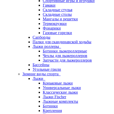
Спортивные игры и игрушки
Гамаки
Складные стулья
Складные столы
Мангалы и решетки
Термокружки
Фонарики
Газовые горелки
Сапборды
Палки для скандинавской ходьбы
Лыжи роллеры
Ботинки лыжероллерные
Чехлы для лыжероллеров
Запчасти для лыжероллеров
Бассейны
Угольные грили
Зимние виды спорта
Лыжи
Коньковые лыжи
Универсальные лыжи
Классические лыжи
Лыжи Fischer
Лыжные комплекты
Ботинки
Крепления