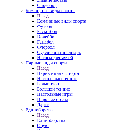
Зимние забавы
Сноуборд
Командные виды спорта
Назад
Командные виды спорта
Футбол
Баскетбол
Волейбол
Гандбол
Флорбол
Судейский инвентарь
Насосы для мячей
Парные виды спорта
Назад
Парные виды спорта
Настольный теннис
Бадминтон
Большой теннис
Настольные игры
Игровые столы
Дартс
Единоборства
Назад
Единоборства
Обувь