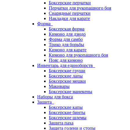
Боксерские перчатки
Перчатки для рукопашного боя
Снарядные перчатки
Накладки для карате
Форма
Боксерская форма
Кимоно для дзюдо
Форма для самбо
Трико для борьбы
Кимоно для карате
Кимоно для рукопашного боя
Пояс для кимоно
Инвентарь для единоборств
Боксерские груши
Боксерские лапы
Боксерские мешки
Макивары
Боксерские манекены
Наборы для бокса
Защита
Боксерские капы
Боксерские бинты
Боксерские шлемы
Защита паха
Защита голени и стопы