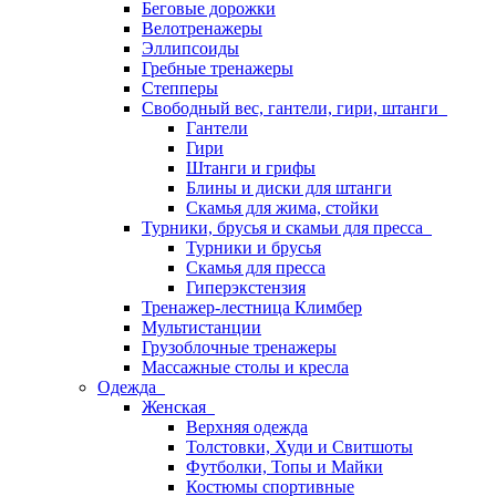
Беговые дорожки
Велотренажеры
Эллипсоиды
Гребные тренажеры
Степперы
Свободный вес, гантели, гири, штанги
Гантели
Гири
Штанги и грифы
Блины и диски для штанги
Скамья для жима, стойки
Турники, брусья и скамьи для пресса
Турники и брусья
Скамья для пресса
Гиперэкстензия
Тренажер-лестница Климбер
Мультистанции
Грузоблочные тренажеры
Массажные столы и кресла
Одежда
Женская
Верхняя одежда
Толстовки, Худи и Свитшоты
Футболки, Топы и Майки
Костюмы спортивные