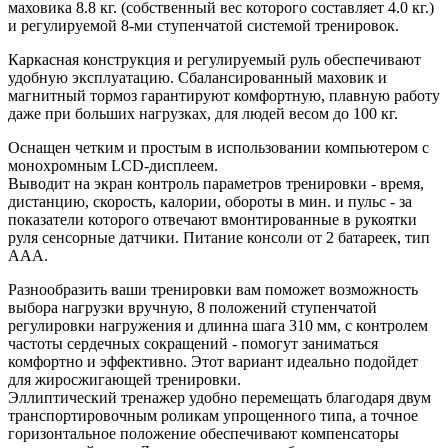
маховика 8.8 кг. (собственный вес которого составляет 4.0 кг.)
и регулируемой 8-ми ступенчатой системой тренировок.
Каркасная конструкция и регулируемый руль обеспечивают
удобную эксплуатацию. Сбалансированный маховик и
магнитный тормоз гарантируют комфортную, плавную работу
даже при больших нагрузках, для людей весом до 100 кг.
Оснащен четким и простым в использовании компьютером с
монохромным LCD-дисплеем.
Выводит на экран контроль параметров тренировки - время,
дистанцию, скорость, калории, обороты в мин. и пульс - за
показатели которого отвечают вмонтированные в рукоятки
руля сенсорные датчики. Питание консоли от 2 батареек, тип
ААА.
Разнообразить ваши тренировки вам поможет возможность
выбора нагрузки вручную, 8 положений ступенчатой
регулировки нагружения и длинна шага 310 мм, с контролем
частоты сердечных сокращений - помогут заниматься
комфортно и эффективно. Этот вариант идеально подойдет
для жиросжигающей тренировки.
Эллиптический тренажер удобно перемещать благодаря двум
транспортировочным роликам упрощенного типа, а точное
горизонтальное положение обеспечивают компенсаторы