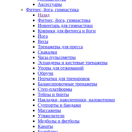
Аксессуары
Фитнес, йога, гимнастика
Назад
Фитнес, йога, гимнастика
Инвентарь для гимнастики
Коврики для фитнеса и йоги
Йога
Весы
Тренажеры для пресса
Скакалки
Часы-пульсометры
Эспандеры и кистевые тренажеры
Упоры для отжиманий
Обручи
Перчатки для тренировок
Балансировочные тренажеры
Степ-платформы
Тейпы и бинты
Накладки, наколенники, налокотники
Суппорты и бандажи
Массажеры
Утяжелители
Медболы и фитболы
Канаты
Бодибары