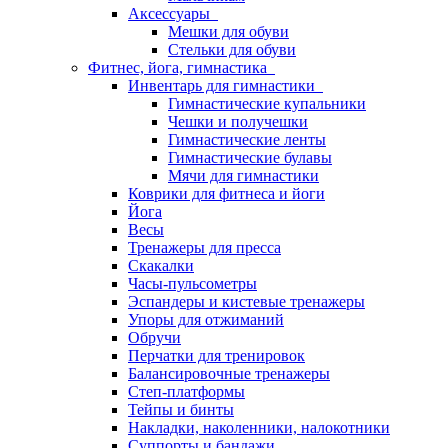
Аксессуары
Мешки для обуви
Стельки для обуви
Фитнес, йога, гимнастика
Инвентарь для гимнастики
Гимнастические купальники
Чешки и получешки
Гимнастические ленты
Гимнастические булавы
Мячи для гимнастики
Коврики для фитнеса и йоги
Йога
Весы
Тренажеры для пресса
Скакалки
Часы-пульсометры
Эспандеры и кистевые тренажеры
Упоры для отжиманий
Обручи
Перчатки для тренировок
Балансировочные тренажеры
Степ-платформы
Тейпы и бинты
Накладки, наколенники, налокотники
Суппорты и бандажи