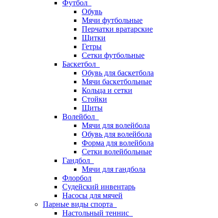
Футбол
Обувь
Мячи футбольные
Перчатки вратарские
Щитки
Гетры
Сетки футбольные
Баскетбол
Обувь для баскетбола
Мячи баскетбольные
Кольца и сетки
Стойки
Щиты
Волейбол
Мячи для волейбола
Обувь для волейбола
Форма для волейбола
Сетки волейбольные
Гандбол
Мячи для гандбола
Флорбол
Судейский инвентарь
Насосы для мячей
Парные виды спорта
Настольный теннис