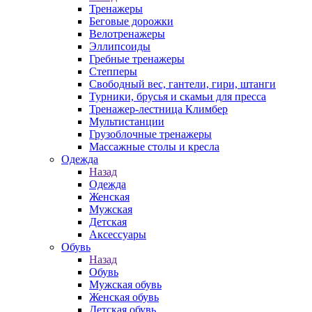
Тренажеры
Беговые дорожки
Велотренажеры
Эллипсоиды
Гребные тренажеры
Степперы
Свободный вес, гантели, гири, штанги
Турники, брусья и скамьи для пресса
Тренажер-лестница Климбер
Мультистанции
Грузоблочные тренажеры
Массажные столы и кресла
Одежда
Назад
Одежда
Женская
Мужская
Детская
Аксессуары
Обувь
Назад
Обувь
Мужская обувь
Женская обувь
Детская обувь