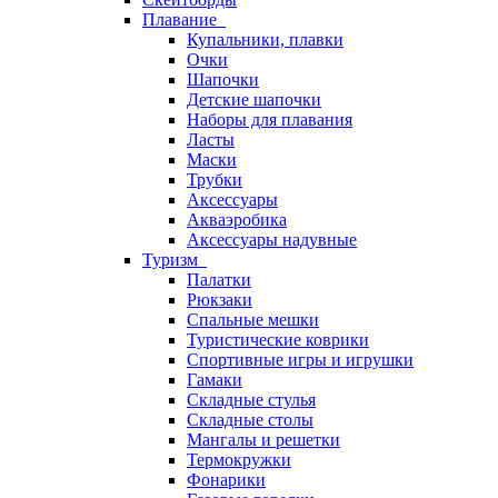
Плавание
Купальники, плавки
Очки
Шапочки
Детские шапочки
Наборы для плавания
Ласты
Маски
Трубки
Аксессуары
Акваэробика
Аксессуары надувные
Туризм
Палатки
Рюкзаки
Спальные мешки
Туристические коврики
Спортивные игры и игрушки
Гамаки
Складные стулья
Складные столы
Мангалы и решетки
Термокружки
Фонарики