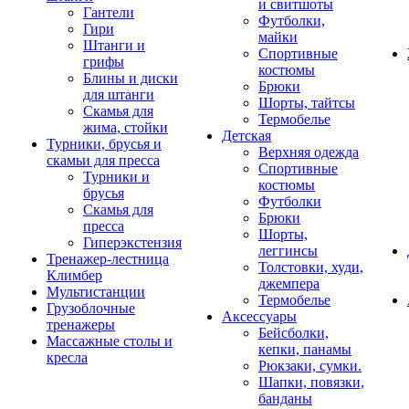
и свитшоты
Гантели
Футболки,
Гири
майки
Штанги и
Спортивные
грифы
костюмы
Блины и диски
Брюки
для штанги
Шорты, тайтсы
Скамья для
Термобелье
жима, стойки
Детская
Турники, брусья и
Верхняя одежда
скамьи для пресса
Спортивные
Турники и
костюмы
брусья
Футболки
Скамья для
Брюки
пресса
Шорты,
Гиперэкстензия
леггинсы
Тренажер-лестница
Толстовки, худи,
Климбер
джемпера
Мультистанции
Термобелье
Грузоблочные
Аксессуары
тренажеры
Бейсболки,
Массажные столы и
кепки, панамы
кресла
Рюкзаки, сумки.
Шапки, повязки,
банданы