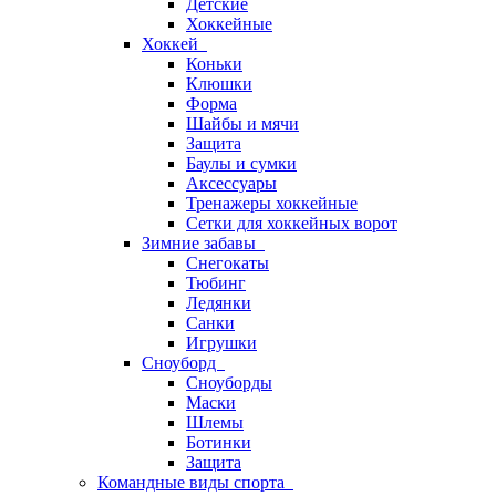
Детские
Хоккейные
Хоккей
Коньки
Клюшки
Форма
Шайбы и мячи
Защита
Баулы и сумки
Аксессуары
Тренажеры хоккейные
Сетки для хоккейных ворот
Зимние забавы
Снегокаты
Тюбинг
Ледянки
Санки
Игрушки
Сноуборд
Сноуборды
Маски
Шлемы
Ботинки
Защита
Командные виды спорта