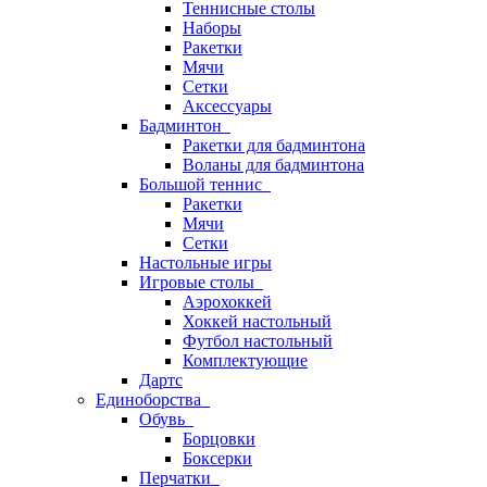
Теннисные столы
Наборы
Ракетки
Мячи
Сетки
Аксессуары
Бадминтон
Ракетки для бадминтона
Воланы для бадминтона
Большой теннис
Ракетки
Мячи
Сетки
Настольные игры
Игровые столы
Аэрохоккей
Хоккей настольный
Футбол настольный
Комплектующие
Дартс
Единоборства
Обувь
Борцовки
Боксерки
Перчатки