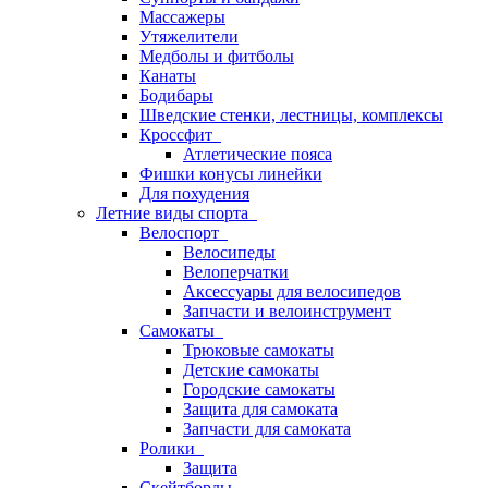
Массажеры
Утяжелители
Медболы и фитболы
Канаты
Бодибары
Шведские стенки, лестницы, комплексы
Кроссфит
Атлетические пояса
Фишки конусы линейки
Для похудения
Летние виды спорта
Велоспорт
Велосипеды
Велоперчатки
Аксессуары для велосипедов
Запчасти и велоинструмент
Самокаты
Трюковые самокаты
Детские самокаты
Городские самокаты
Защита для самоката
Запчасти для самоката
Ролики
Защита
Скейтборды