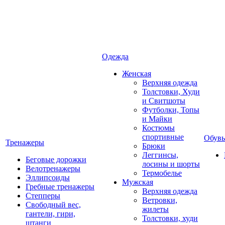
Одежда
Женская
Верхняя одежда
Толстовки, Худи
и Свитшоты
Футболки, Топы
и Майки
Костюмы
спортивные
Обувь
Тренажеры
Брюки
Леггинсы,
Беговые дорожки
лосины и шорты
Велотренажеры
Термобелье
Эллипсоиды
Мужская
Гребные тренажеры
Верхняя одежда
Степперы
Ветровки,
Свободный вес,
жилеты
гантели, гири,
Толстовки, худи
штанги