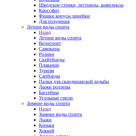
Шведские стенки, лестницы, комплексы
Кроссфит
Фишки конусы линейки
Для похудения
Летние виды спорта
Назад
Летние виды спорта
Велоспорт
Самокаты
Ролики
Скейтборды
Плавание
Туризм
Сапборды
Палки для скандинавской ходьбы
Лыжи роллеры
Бассейны
Угольные грили
Зимние виды спорта
Назад
Зимние виды спорта
Лыжи
Коньки
Хоккей