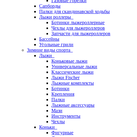
Газовые горелки
Сапборды
Палки для скандинавской ходьбы
Лыжи роллеры
Ботинки лыжероллерные
Чехлы для лыжероллеров
Запчасти для лыжероллеров
Бассейны
Угольные грили
Зимние виды спорта
Лыжи
Коньковые лыжи
Универсальные лыжи
Классические лыжи
Лыжи Fischer
Лыжные комплекты
Ботинки
Крепления
Палки
Лыжные аксессуары
Мази
Инструменты
Чехлы
Коньки
Фигурные