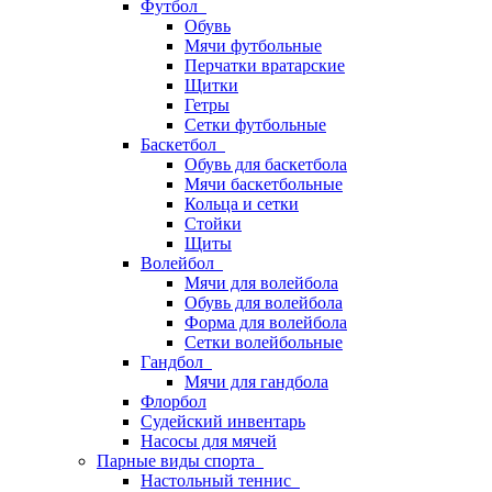
Футбол
Обувь
Мячи футбольные
Перчатки вратарские
Щитки
Гетры
Сетки футбольные
Баскетбол
Обувь для баскетбола
Мячи баскетбольные
Кольца и сетки
Стойки
Щиты
Волейбол
Мячи для волейбола
Обувь для волейбола
Форма для волейбола
Сетки волейбольные
Гандбол
Мячи для гандбола
Флорбол
Судейский инвентарь
Насосы для мячей
Парные виды спорта
Настольный теннис