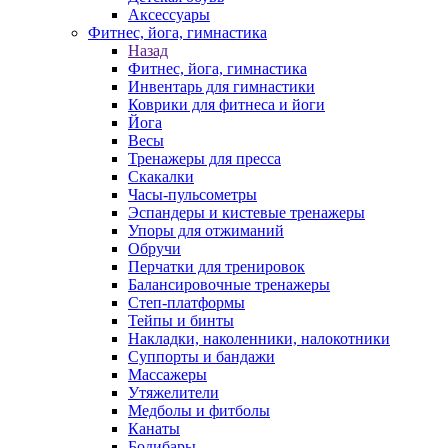
Аксессуары
Фитнес, йога, гимнастика
Назад
Фитнес, йога, гимнастика
Инвентарь для гимнастики
Коврики для фитнеса и йоги
Йога
Весы
Тренажеры для пресса
Скакалки
Часы-пульсометры
Эспандеры и кистевые тренажеры
Упоры для отжиманий
Обручи
Перчатки для тренировок
Балансировочные тренажеры
Степ-платформы
Тейпы и бинты
Накладки, наколенники, налокотники
Суппорты и бандажи
Массажеры
Утяжелители
Медболы и фитболы
Канаты
Бодибары