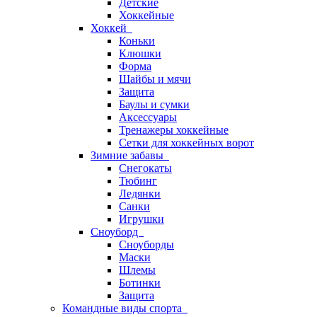
Детские
Хоккейные
Хоккей
Коньки
Клюшки
Форма
Шайбы и мячи
Защита
Баулы и сумки
Аксессуары
Тренажеры хоккейные
Сетки для хоккейных ворот
Зимние забавы
Снегокаты
Тюбинг
Ледянки
Санки
Игрушки
Сноуборд
Сноуборды
Маски
Шлемы
Ботинки
Защита
Командные виды спорта