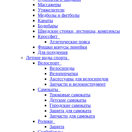
Массажеры
Утяжелители
Медболы и фитболы
Канаты
Бодибары
Шведские стенки, лестницы, комплексы
Кроссфит
Атлетические пояса
Фишки конусы линейки
Для похудения
Летние виды спорта
Велоспорт
Велосипеды
Велоперчатки
Аксессуары для велосипедов
Запчасти и велоинструмент
Самокаты
Трюковые самокаты
Детские самокаты
Городские самокаты
Защита для самоката
Запчасти для самоката
Ролики
Защита
Скейтборды