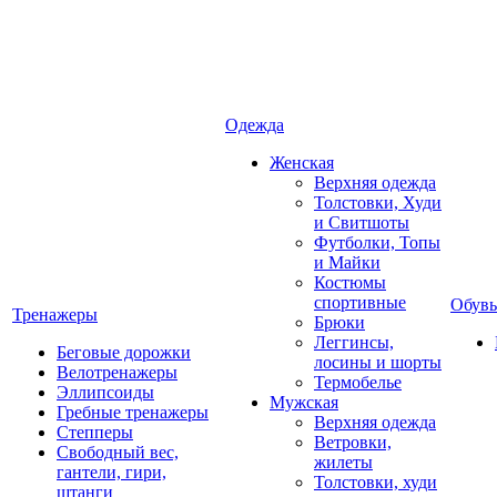
Одежда
Женская
Верхняя одежда
Толстовки, Худи
и Свитшоты
Футболки, Топы
и Майки
Костюмы
спортивные
Обувь
Тренажеры
Брюки
Леггинсы,
Беговые дорожки
лосины и шорты
Велотренажеры
Термобелье
Эллипсоиды
Мужская
Гребные тренажеры
Верхняя одежда
Степперы
Ветровки,
Свободный вес,
жилеты
гантели, гири,
Толстовки, худи
штанги