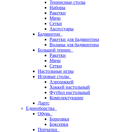
Теннисные столы
Наборы
Ракетки
Мячи
Сетки
Аксессуары
Бадминтон
Ракетки для бадминтона
Воланы для бадминтона
Большой теннис
Ракетки
Мячи
Сетки
Настольные игры
Игровые столы
Аэрохоккей
Хоккей настольный
Футбол настольный
Комплектующие
Дартс
Единоборства
Обувь
Борцовки
Боксерки
Перчатки