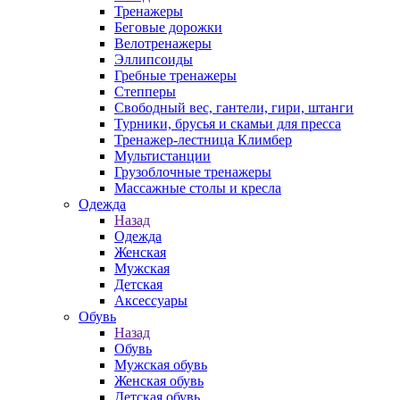
Тренажеры
Беговые дорожки
Велотренажеры
Эллипсоиды
Гребные тренажеры
Степперы
Свободный вес, гантели, гири, штанги
Турники, брусья и скамьи для пресса
Тренажер-лестница Климбер
Мультистанции
Грузоблочные тренажеры
Массажные столы и кресла
Одежда
Назад
Одежда
Женская
Мужская
Детская
Аксессуары
Обувь
Назад
Обувь
Мужская обувь
Женская обувь
Детская обувь