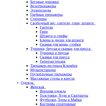
Беговые дорожки
Велотренажеры
Эллипсоиды
Гребные тренажеры
Степперы
Свободный вес, гантели, гири, штанги
Гантели
Гири
Штанги и грифы
Блины и диски для штанги
Скамья для жима, стойки
Турники, брусья и скамьи для пресса
Турники и брусья
Скамья для пресса
Гиперэкстензия
Тренажер-лестница Климбер
Мультистанции
Грузоблочные тренажеры
Массажные столы и кресла
Одежда
Женская
Верхняя одежда
Толстовки, Худи и Свитшоты
Футболки, Топы и Майки
Костюмы спортивные