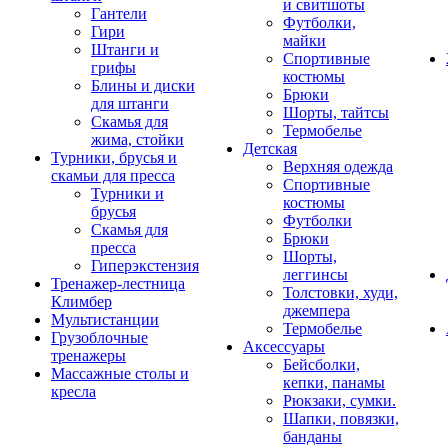
и свитшоты
Гантели
Футболки,
Гири
майки
Штанги и
Спортивные
грифы
костюмы
Блины и диски
Брюки
для штанги
Шорты, тайтсы
Скамья для
Термобелье
жима, стойки
Детская
Турники, брусья и
Верхняя одежда
скамьи для пресса
Спортивные
Турники и
костюмы
брусья
Футболки
Скамья для
Брюки
пресса
Шорты,
Гиперэкстензия
леггинсы
Тренажер-лестница
Толстовки, худи,
Климбер
джемпера
Мультистанции
Термобелье
Грузоблочные
Аксессуары
тренажеры
Бейсболки,
Массажные столы и
кепки, панамы
кресла
Рюкзаки, сумки.
Шапки, повязки,
банданы