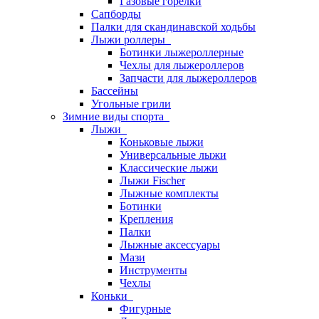
Газовые горелки
Сапборды
Палки для скандинавской ходьбы
Лыжи роллеры
Ботинки лыжероллерные
Чехлы для лыжероллеров
Запчасти для лыжероллеров
Бассейны
Угольные грили
Зимние виды спорта
Лыжи
Коньковые лыжи
Универсальные лыжи
Классические лыжи
Лыжи Fischer
Лыжные комплекты
Ботинки
Крепления
Палки
Лыжные аксессуары
Мази
Инструменты
Чехлы
Коньки
Фигурные