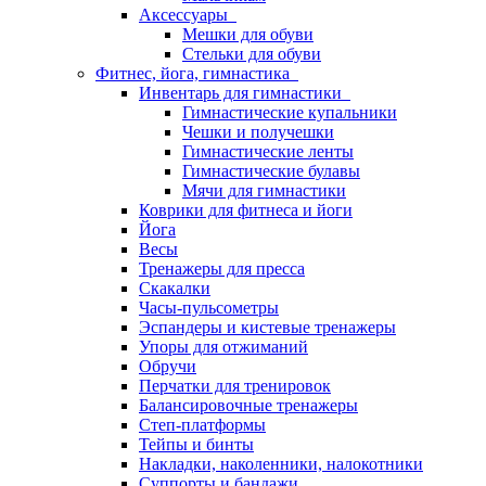
Аксессуары
Мешки для обуви
Стельки для обуви
Фитнес, йога, гимнастика
Инвентарь для гимнастики
Гимнастические купальники
Чешки и получешки
Гимнастические ленты
Гимнастические булавы
Мячи для гимнастики
Коврики для фитнеса и йоги
Йога
Весы
Тренажеры для пресса
Скакалки
Часы-пульсометры
Эспандеры и кистевые тренажеры
Упоры для отжиманий
Обручи
Перчатки для тренировок
Балансировочные тренажеры
Степ-платформы
Тейпы и бинты
Накладки, наколенники, налокотники
Суппорты и бандажи