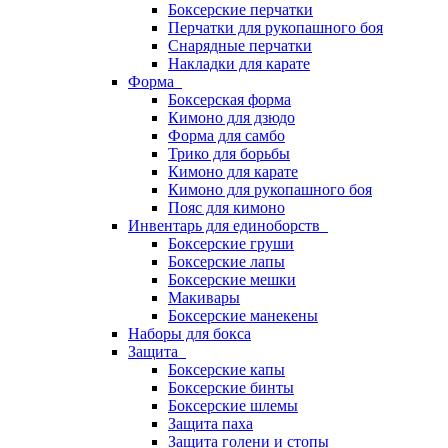
Боксерские перчатки
Перчатки для рукопашного боя
Снарядные перчатки
Накладки для карате
Форма
Боксерская форма
Кимоно для дзюдо
Форма для самбо
Трико для борьбы
Кимоно для карате
Кимоно для рукопашного боя
Пояс для кимоно
Инвентарь для единоборств
Боксерские груши
Боксерские лапы
Боксерские мешки
Макивары
Боксерские манекены
Наборы для бокса
Защита
Боксерские капы
Боксерские бинты
Боксерские шлемы
Защита паха
Защита голени и стопы