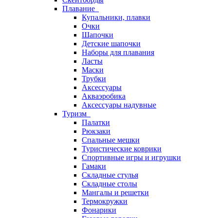
Плавание
Купальники, плавки
Очки
Шапочки
Детские шапочки
Наборы для плавания
Ласты
Маски
Трубки
Аксессуары
Акваэробика
Аксессуары надувные
Туризм
Палатки
Рюкзаки
Спальные мешки
Туристические коврики
Спортивные игры и игрушки
Гамаки
Складные стулья
Складные столы
Мангалы и решетки
Термокружки
Фонарики