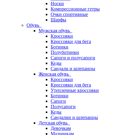
Носки
Компрессионные гетры
Очки спортивные
Шарфы
Обувь
Мужская обувь
Кроссовки
Кроссовки для бега
Ботинки
Полуботинки
Сапоги и полусапоги
Кеды
Сандали и шлепанцы
Женская обувь
Кроссовки
Кроссовки для бега
Утепленные кроссовки
Ботинки
Сапоги
Полусапоги
Кеды
Сандалии и шлепанцы
Детская обувь
Девочкам
Мальчикам