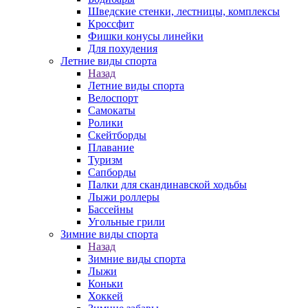
Шведские стенки, лестницы, комплексы
Кроссфит
Фишки конусы линейки
Для похудения
Летние виды спорта
Назад
Летние виды спорта
Велоспорт
Самокаты
Ролики
Скейтборды
Плавание
Туризм
Сапборды
Палки для скандинавской ходьбы
Лыжи роллеры
Бассейны
Угольные грили
Зимние виды спорта
Назад
Зимние виды спорта
Лыжи
Коньки
Хоккей