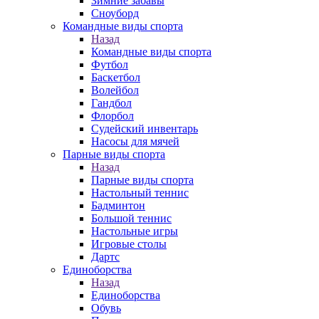
Зимние забавы
Сноуборд
Командные виды спорта
Назад
Командные виды спорта
Футбол
Баскетбол
Волейбол
Гандбол
Флорбол
Судейский инвентарь
Насосы для мячей
Парные виды спорта
Назад
Парные виды спорта
Настольный теннис
Бадминтон
Большой теннис
Настольные игры
Игровые столы
Дартс
Единоборства
Назад
Единоборства
Обувь