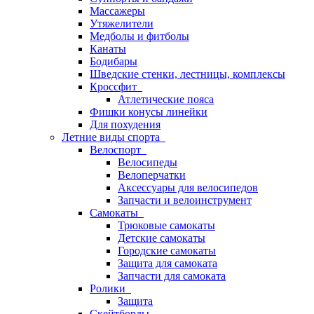
Массажеры
Утяжелители
Медболы и фитболы
Канаты
Бодибары
Шведские стенки, лестницы, комплексы
Кроссфит
Атлетические пояса
Фишки конусы линейки
Для похудения
Летние виды спорта
Велоспорт
Велосипеды
Велоперчатки
Аксессуары для велосипедов
Запчасти и велоинструмент
Самокаты
Трюковые самокаты
Детские самокаты
Городские самокаты
Защита для самоката
Запчасти для самоката
Ролики
Защита
Скейтборды