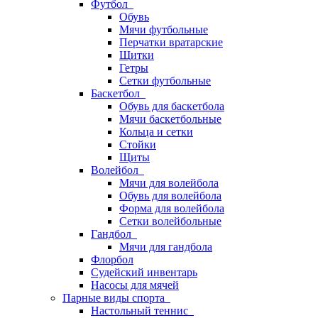
Футбол
Обувь
Мячи футбольные
Перчатки вратарские
Щитки
Гетры
Сетки футбольные
Баскетбол
Обувь для баскетбола
Мячи баскетбольные
Кольца и сетки
Стойки
Щиты
Волейбол
Мячи для волейбола
Обувь для волейбола
Форма для волейбола
Сетки волейбольные
Гандбол
Мячи для гандбола
Флорбол
Судейский инвентарь
Насосы для мячей
Парные виды спорта
Настольный теннис