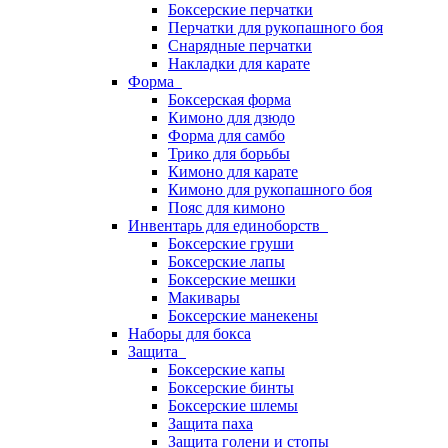
Боксерские перчатки
Перчатки для рукопашного боя
Снарядные перчатки
Накладки для карате
Форма
Боксерская форма
Кимоно для дзюдо
Форма для самбо
Трико для борьбы
Кимоно для карате
Кимоно для рукопашного боя
Пояс для кимоно
Инвентарь для единоборств
Боксерские груши
Боксерские лапы
Боксерские мешки
Макивары
Боксерские манекены
Наборы для бокса
Защита
Боксерские капы
Боксерские бинты
Боксерские шлемы
Защита паха
Защита голени и стопы