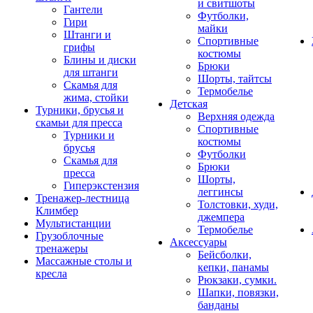
и свитшоты
Гантели
Футболки,
Гири
майки
Штанги и
Спортивные
грифы
костюмы
Блины и диски
Брюки
для штанги
Шорты, тайтсы
Скамья для
Термобелье
жима, стойки
Детская
Турники, брусья и
Верхняя одежда
скамьи для пресса
Спортивные
Турники и
костюмы
брусья
Футболки
Скамья для
Брюки
пресса
Шорты,
Гиперэкстензия
леггинсы
Тренажер-лестница
Толстовки, худи,
Климбер
джемпера
Мультистанции
Термобелье
Грузоблочные
Аксессуары
тренажеры
Бейсболки,
Массажные столы и
кепки, панамы
кресла
Рюкзаки, сумки.
Шапки, повязки,
банданы