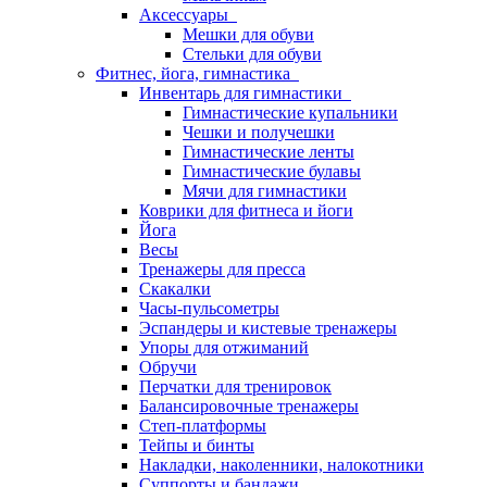
Аксессуары
Мешки для обуви
Стельки для обуви
Фитнес, йога, гимнастика
Инвентарь для гимнастики
Гимнастические купальники
Чешки и получешки
Гимнастические ленты
Гимнастические булавы
Мячи для гимнастики
Коврики для фитнеса и йоги
Йога
Весы
Тренажеры для пресса
Скакалки
Часы-пульсометры
Эспандеры и кистевые тренажеры
Упоры для отжиманий
Обручи
Перчатки для тренировок
Балансировочные тренажеры
Степ-платформы
Тейпы и бинты
Накладки, наколенники, налокотники
Суппорты и бандажи