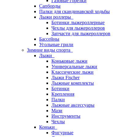
Газовые горелки
Сапборды
Палки для скандинавской ходьбы
Лыжи роллеры
Ботинки лыжероллерные
Чехлы для лыжероллеров
Запчасти для лыжероллеров
Бассейны
Угольные грили
Зимние виды спорта
Лыжи
Коньковые лыжи
Универсальные лыжи
Классические лыжи
Лыжи Fischer
Лыжные комплекты
Ботинки
Крепления
Палки
Лыжные аксессуары
Мази
Инструменты
Чехлы
Коньки
Фигурные