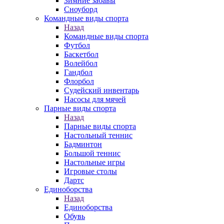
Зимние забавы
Сноуборд
Командные виды спорта
Назад
Командные виды спорта
Футбол
Баскетбол
Волейбол
Гандбол
Флорбол
Судейский инвентарь
Насосы для мячей
Парные виды спорта
Назад
Парные виды спорта
Настольный теннис
Бадминтон
Большой теннис
Настольные игры
Игровые столы
Дартс
Единоборства
Назад
Единоборства
Обувь