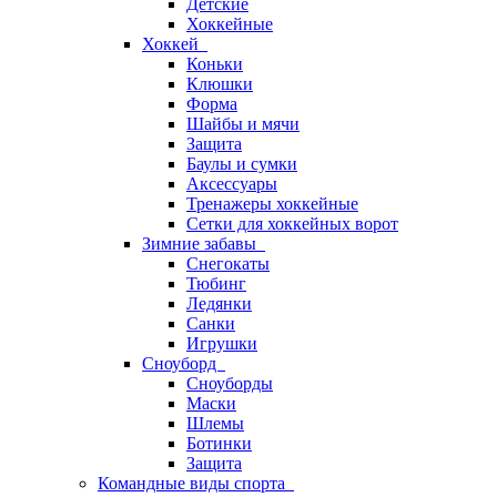
Детские
Хоккейные
Хоккей
Коньки
Клюшки
Форма
Шайбы и мячи
Защита
Баулы и сумки
Аксессуары
Тренажеры хоккейные
Сетки для хоккейных ворот
Зимние забавы
Снегокаты
Тюбинг
Ледянки
Санки
Игрушки
Сноуборд
Сноуборды
Маски
Шлемы
Ботинки
Защита
Командные виды спорта