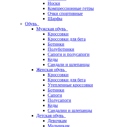
Носки
Компрессионные гетры
Очки спортивные
Шарфы
Обувь
Мужская обувь
Кроссовки
Кроссовки для бега
Ботинки
Полуботинки
Сапоги и полусапоги
Кеды
Сандали и шлепанцы
Женская обувь
Кроссовки
Кроссовки для бега
Утепленные кроссовки
Ботинки
Сапоги
Полусапоги
Кеды
Сандалии и шлепанцы
Детская обувь
Девочкам
Мальчикам