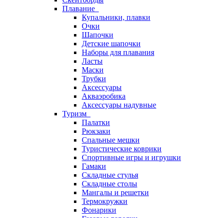
Плавание
Купальники, плавки
Очки
Шапочки
Детские шапочки
Наборы для плавания
Ласты
Маски
Трубки
Аксессуары
Акваэробика
Аксессуары надувные
Туризм
Палатки
Рюкзаки
Спальные мешки
Туристические коврики
Спортивные игры и игрушки
Гамаки
Складные стулья
Складные столы
Мангалы и решетки
Термокружки
Фонарики