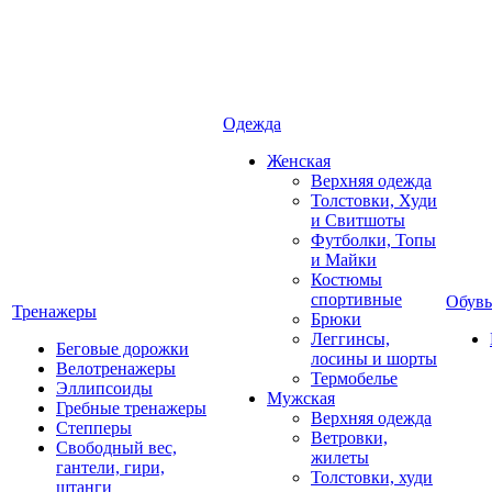
Одежда
Женская
Верхняя одежда
Толстовки, Худи
и Свитшоты
Футболки, Топы
и Майки
Костюмы
спортивные
Обувь
Тренажеры
Брюки
Леггинсы,
Беговые дорожки
лосины и шорты
Велотренажеры
Термобелье
Эллипсоиды
Мужская
Гребные тренажеры
Верхняя одежда
Степперы
Ветровки,
Свободный вес,
жилеты
гантели, гири,
Толстовки, худи
штанги