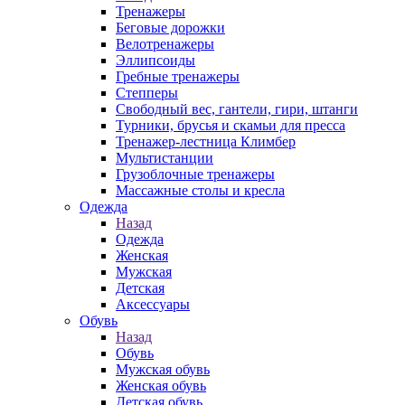
Тренажеры
Беговые дорожки
Велотренажеры
Эллипсоиды
Гребные тренажеры
Степперы
Свободный вес, гантели, гири, штанги
Турники, брусья и скамьи для пресса
Тренажер-лестница Климбер
Мультистанции
Грузоблочные тренажеры
Массажные столы и кресла
Одежда
Назад
Одежда
Женская
Мужская
Детская
Аксессуары
Обувь
Назад
Обувь
Мужская обувь
Женская обувь
Детская обувь