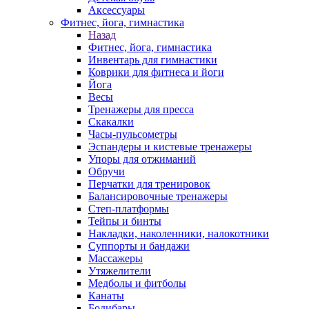
Аксессуары
Фитнес, йога, гимнастика
Назад
Фитнес, йога, гимнастика
Инвентарь для гимнастики
Коврики для фитнеса и йоги
Йога
Весы
Тренажеры для пресса
Скакалки
Часы-пульсометры
Эспандеры и кистевые тренажеры
Упоры для отжиманий
Обручи
Перчатки для тренировок
Балансировочные тренажеры
Степ-платформы
Тейпы и бинты
Накладки, наколенники, налокотники
Суппорты и бандажи
Массажеры
Утяжелители
Медболы и фитболы
Канаты
Бодибары