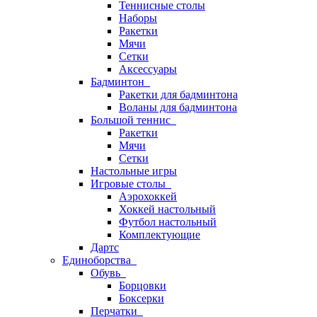
Теннисные столы
Наборы
Ракетки
Мячи
Сетки
Аксессуары
Бадминтон
Ракетки для бадминтона
Воланы для бадминтона
Большой теннис
Ракетки
Мячи
Сетки
Настольные игры
Игровые столы
Аэрохоккей
Хоккей настольный
Футбол настольный
Комплектующие
Дартс
Единоборства
Обувь
Борцовки
Боксерки
Перчатки