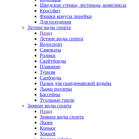
Шведские стенки, лестницы, комплексы
Кроссфит
Фишки конусы линейки
Для похудения
Летние виды спорта
Назад
Летние виды спорта
Велоспорт
Самокаты
Ролики
Скейтборды
Плавание
Туризм
Сапборды
Палки для скандинавской ходьбы
Лыжи роллеры
Бассейны
Угольные грили
Зимние виды спорта
Назад
Зимние виды спорта
Лыжи
Коньки
Хоккей