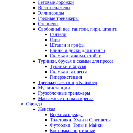
Беговые дорожки
Велотренажеры
Эллипсоиды
Гребные тренажеры
Степперы
Свободный вес, гантели, гири, штанги
Гантели
Гири
Штанги и грифы
Блины и диски для штанги
Скамья для жима, стойки
Турники, брусья и скамьи для пресса
Турники и брусья
Скамья для пресса
Гиперэкстензия
Тренажер-лестница Климбер
Мультистанции
Грузоблочные тренажеры
Массажные столы и кресла
Одежда
Женская
Верхняя одежда
Толстовки, Худи и Свитшоты
Футболки, Топы и Майки
Костюмы спортивные