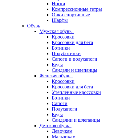
Носки
Компрессионные гетры
Очки спортивные
Шарфы
Обувь
Мужская обувь
Кроссовки
Кроссовки для бега
Ботинки
Полуботинки
Сапоги и полусапоги
Кеды
Сандали и шлепанцы
Женская обувь
Кроссовки
Кроссовки для бега
Утепленные кроссовки
Ботинки
Сапоги
Полусапоги
Кеды
Сандалии и шлепанцы
Детская обувь
Девочкам
Мальчикам