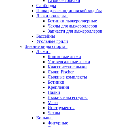
Газовые горелки
Сапборды
Палки для скандинавской ходьбы
Лыжи роллеры
Ботинки лыжероллерные
Чехлы для лыжероллеров
Запчасти для лыжероллеров
Бассейны
Угольные грили
Зимние виды спорта
Лыжи
Коньковые лыжи
Универсальные лыжи
Классические лыжи
Лыжи Fischer
Лыжные комплекты
Ботинки
Крепления
Палки
Лыжные аксессуары
Мази
Инструменты
Чехлы
Коньки
Фигурные