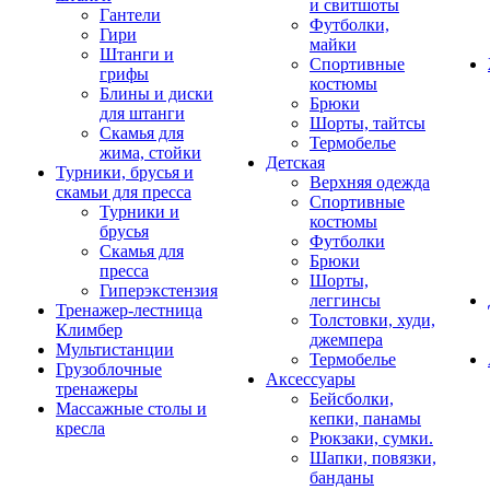
и свитшоты
Гантели
Футболки,
Гири
майки
Штанги и
Спортивные
грифы
костюмы
Блины и диски
Брюки
для штанги
Шорты, тайтсы
Скамья для
Термобелье
жима, стойки
Детская
Турники, брусья и
Верхняя одежда
скамьи для пресса
Спортивные
Турники и
костюмы
брусья
Футболки
Скамья для
Брюки
пресса
Шорты,
Гиперэкстензия
леггинсы
Тренажер-лестница
Толстовки, худи,
Климбер
джемпера
Мультистанции
Термобелье
Грузоблочные
Аксессуары
тренажеры
Бейсболки,
Массажные столы и
кепки, панамы
кресла
Рюкзаки, сумки.
Шапки, повязки,
банданы