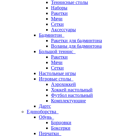
Теннисные столы
Наборы
Ракетки
Мячи
Сетки
Аксессуары
Бадминтон
Ракетки для бадминтона
Воланы для бадминтона
Большой теннис
Ракетки
Мячи
Сетки
Настольные игры
Игровые столы
Аэрохоккей
Хоккей настольный
Футбол настольный
Комплектующие
Дартс
Единоборства
Обувь
Борцовки
Боксерки
Перчатки