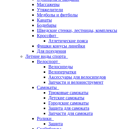
Массажеры
Утяжелители
Медболы и фитболы
Канаты
Бодибары
Шведские стенки, лестницы, комплексы
Кроссфит
Атлетические пояса
Фишки конусы линейки
Для похудения
Летние виды спорта
Велоспорт
Велосипеды
Велоперчатки
Аксессуары для велосипедов
Запчасти и велоинструмент
Самокаты
Трюковые самокаты
Детские самокаты
Городские самокаты
Защита для самоката
Запчасти для самоката
Ролики
Защита
Скейтборды