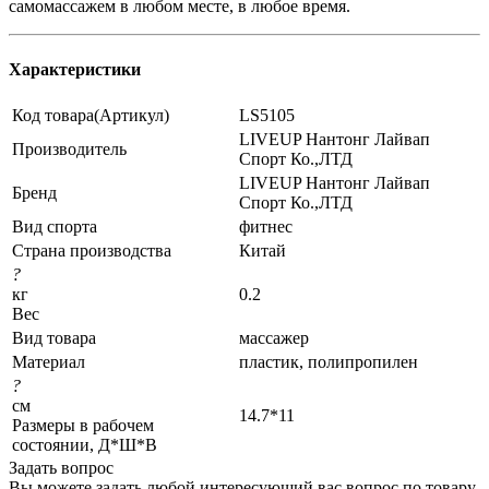
самомассажем в любом месте, в любое время.
Характеристики
Код товара(Артикул)
LS5105
LIVEUP Нантонг Лайвап
Производитель
Спорт Ко.,ЛТД
LIVEUP Нантонг Лайвап
Бренд
Спорт Ко.,ЛТД
Вид спорта
фитнес
Страна производства
Китай
?
кг
0.2
Вес
Вид товара
массажер
Материал
пластик, полипропилен
?
см
14.7*11
Размеры в рабочем
состоянии, Д*Ш*В
Задать вопрос
Вы можете задать любой интересующий вас вопрос по товару