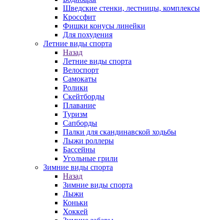
Шведские стенки, лестницы, комплексы
Кроссфит
Фишки конусы линейки
Для похудения
Летние виды спорта
Назад
Летние виды спорта
Велоспорт
Самокаты
Ролики
Скейтборды
Плавание
Туризм
Сапборды
Палки для скандинавской ходьбы
Лыжи роллеры
Бассейны
Угольные грили
Зимние виды спорта
Назад
Зимние виды спорта
Лыжи
Коньки
Хоккей