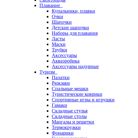
Плавание
Купальники, плавки
Очки
Шапочки
Детские шапочки
Наборы для плавания
Ласты
Маски
Трубки
Аксессуары
Акваэробика
Аксессуары надувные
Туризм
Палатки
Рюкзаки
Спальные мешки
Туристические коврики
Спортивные игры и игрушки
Гамаки
Складные стулья
Складные столы
Мангалы и решетки
Термокружки
Фонарики