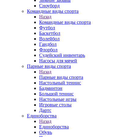
Зимние забавы
Сноуборд
Командные виды спорта
Назад
Командные виды спорта
Футбол
Баскетбол
Волейбол
Гандбол
Флорбол
Судейский инвентарь
Насосы для мячей
Парные виды спорта
Назад
Парные виды спорта
Настольный теннис
Бадминтон
Большой теннис
Настольные игры
Игровые столы
Дартс
Единоборства
Назад
Единоборства
Обувь