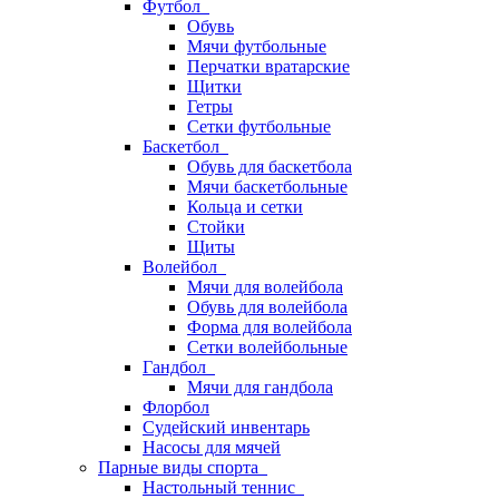
Футбол
Обувь
Мячи футбольные
Перчатки вратарские
Щитки
Гетры
Сетки футбольные
Баскетбол
Обувь для баскетбола
Мячи баскетбольные
Кольца и сетки
Стойки
Щиты
Волейбол
Мячи для волейбола
Обувь для волейбола
Форма для волейбола
Сетки волейбольные
Гандбол
Мячи для гандбола
Флорбол
Судейский инвентарь
Насосы для мячей
Парные виды спорта
Настольный теннис