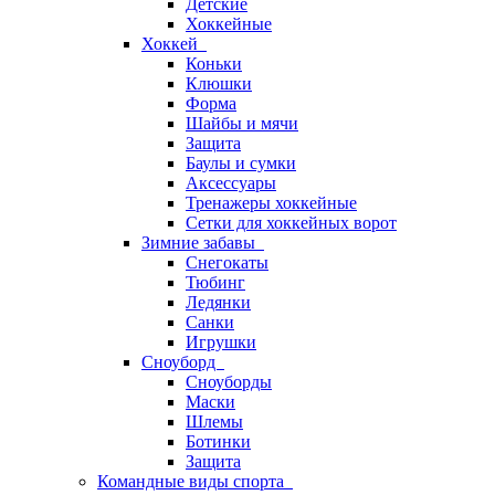
Детские
Хоккейные
Хоккей
Коньки
Клюшки
Форма
Шайбы и мячи
Защита
Баулы и сумки
Аксессуары
Тренажеры хоккейные
Сетки для хоккейных ворот
Зимние забавы
Снегокаты
Тюбинг
Ледянки
Санки
Игрушки
Сноуборд
Сноуборды
Маски
Шлемы
Ботинки
Защита
Командные виды спорта