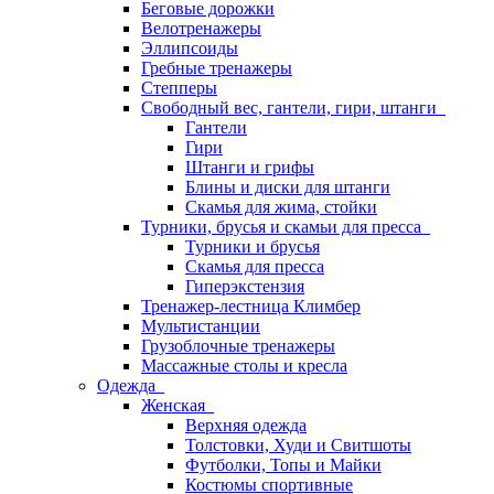
Беговые дорожки
Велотренажеры
Эллипсоиды
Гребные тренажеры
Степперы
Свободный вес, гантели, гири, штанги
Гантели
Гири
Штанги и грифы
Блины и диски для штанги
Скамья для жима, стойки
Турники, брусья и скамьи для пресса
Турники и брусья
Скамья для пресса
Гиперэкстензия
Тренажер-лестница Климбер
Мультистанции
Грузоблочные тренажеры
Массажные столы и кресла
Одежда
Женская
Верхняя одежда
Толстовки, Худи и Свитшоты
Футболки, Топы и Майки
Костюмы спортивные