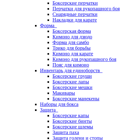
Боксерские перчатки
Перчатки для рукопашного боя
Снарядные перчатки
Накладки для карате
Форма
Боксерская форма
Кимоно для дзюдо
Форма для самбо
Трико для борьбы
Кимоно для карате
Кимоно для рукопашного боя
Пояс для кимоно
Инвентарь для единоборств
Боксерские груши
Боксерские лапы
Боксерские мешки
Макивары
Боксерские манекены
Наборы для бокса
Защита
Боксерские капы
Боксерские бинты
Боксерские шлемы
Защита паха
Защита голени и стопы