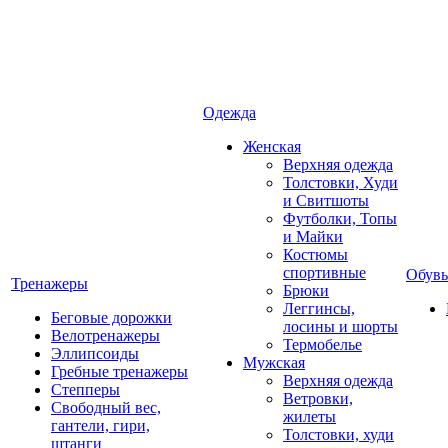
Одежда
Женская
Верхняя одежда
Толстовки, Худи
и Свитшоты
Футболки, Топы
и Майки
Костюмы
спортивные
Обувь
Тренажеры
Брюки
Леггинсы,
Беговые дорожки
лосины и шорты
Велотренажеры
Термобелье
Эллипсоиды
Мужская
Гребные тренажеры
Верхняя одежда
Степперы
Ветровки,
Свободный вес,
жилеты
гантели, гири,
Толстовки, худи
штанги