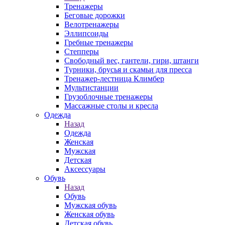
Тренажеры
Беговые дорожки
Велотренажеры
Эллипсоиды
Гребные тренажеры
Степперы
Свободный вес, гантели, гири, штанги
Турники, брусья и скамьи для пресса
Тренажер-лестница Климбер
Мультистанции
Грузоблочные тренажеры
Массажные столы и кресла
Одежда
Назад
Одежда
Женская
Мужская
Детская
Аксессуары
Обувь
Назад
Обувь
Мужская обувь
Женская обувь
Детская обувь