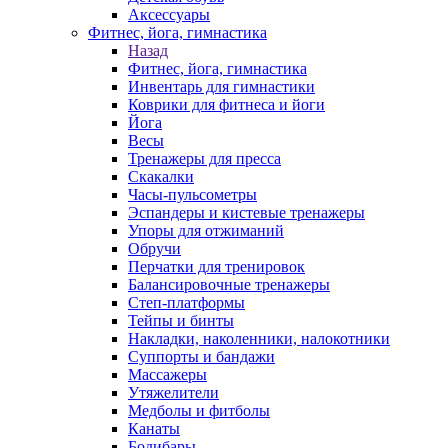
Аксессуары
Фитнес, йога, гимнастика
Назад
Фитнес, йога, гимнастика
Инвентарь для гимнастики
Коврики для фитнеса и йоги
Йога
Весы
Тренажеры для пресса
Скакалки
Часы-пульсометры
Эспандеры и кистевые тренажеры
Упоры для отжиманий
Обручи
Перчатки для тренировок
Балансировочные тренажеры
Степ-платформы
Тейпы и бинты
Накладки, наколенники, налокотники
Суппорты и бандажи
Массажеры
Утяжелители
Медболы и фитболы
Канаты
Бодибары