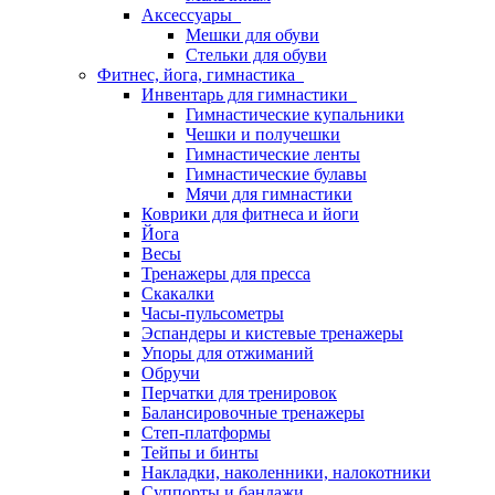
Аксессуары
Мешки для обуви
Стельки для обуви
Фитнес, йога, гимнастика
Инвентарь для гимнастики
Гимнастические купальники
Чешки и получешки
Гимнастические ленты
Гимнастические булавы
Мячи для гимнастики
Коврики для фитнеса и йоги
Йога
Весы
Тренажеры для пресса
Скакалки
Часы-пульсометры
Эспандеры и кистевые тренажеры
Упоры для отжиманий
Обручи
Перчатки для тренировок
Балансировочные тренажеры
Степ-платформы
Тейпы и бинты
Накладки, наколенники, налокотники
Суппорты и бандажи