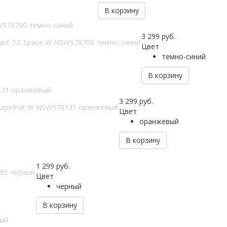
В корзину
SW978700 темно-синий
3 299
руб.
ast 2.0 Space W NSW978700 темно-синий
Цвет
темно-синий
В корзину
8131 оранжевый
3 299
руб.
Grapefruit W NSW978131 оранжевый
Цвет
оранжевый
В корзину
1 299
руб.
-99 чёрный
Цвет
черный
В корзину
вый