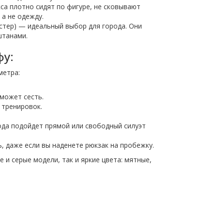
са плотно сидят по фигуре, не сковывают
 а не одежду.
стер) — идеальный выбор для города. Они
штанами.
фу:
метра:
 может сесть.
 тренировок.
ода подойдет прямой или свободный силуэт
, даже если вы наденете рюкзак на пробежку.
е и серые модели, так и яркие цвета: мятные,