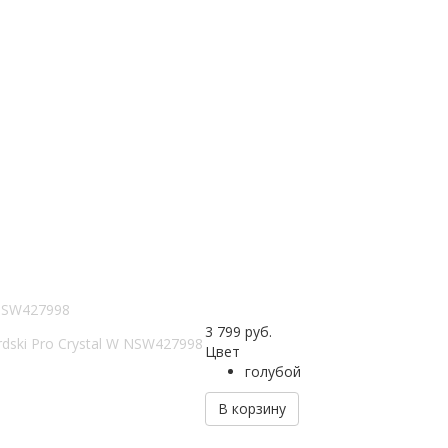
 NSW427998
3 799
руб.
dski Pro Crystal W NSW427998
Цвет
голубой
В корзину