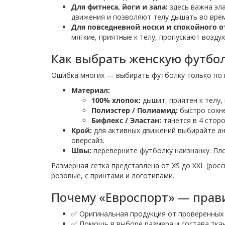
Для фитнеса, йоги и зала:
здесь важна эла
движения и позволяют телу дышать во время
Для повседневной носки и спокойного о
мягкие, приятные к телу, пропускают возд
Как выбрать женскую футбол
Ошибка многих — выбирать футболку только по ц
Материал:
100% хлопок:
дышит, приятен к телу, 
Полиэстер / Полиамид:
быстро сохне
Бифлекс / Эластан:
тянется в 4 сторо
Крой:
для активных движений выбирайте ана
оверсайз.
Швы:
переверните футболку наизнанку. Пло
Размерная сетка представлена от XS до XXL (росс
розовые, с принтами и логотипами.
Почему «Евроспорт» — прав
✅ Оригинальная продукция от проверенных
✅ Помощь в выборе размера и состава ткан