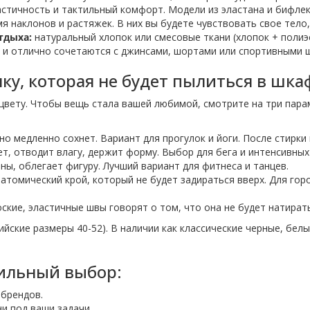
стичность и тактильный комфорт. Модели из эластана и бифлек
 наклонов и растяжек. В них вы будете чувствовать свое тело,
тдыха:
натуральный хлопок или смесовые ткани (хлопок + полиэ
ух и отлично сочетаются с джинсами, шортами или спортивными 
ку, которая не будет пылиться в шка
вету. Чтобы вещь стала вашей любимой, смотрите на три пара
но медленно сохнет. Вариант для прогулок и йоги. После стирки
т, отводит влагу, держит форму. Выбор для бега и интенсивных
ны, облегает фигуру. Лучший вариант для фитнеса и танцев.
томический крой, который не будет задираться вверх. Для гор
ские, эластичные швы говорят о том, что она не будет натирать
ийские размеры 40-52). В наличии как классические черные, белы
ильный выбор:
 брендов.
и под ваши задачи.