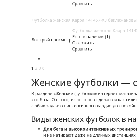
Сравнить
Футболка женская Kappa 141457-X3 баклажановы
Футболка женская Kappa 1414
Есть в наличии (1)
Быстрый просмотр
Отложить
Сравнить
1
2
3
6
Женские футболки — о
В разделе «Женские футболки» интернет-магазин
это база. От того, из чего она сделана и как си
любых задач: от интенсивного кардио до спокойн
Виды женских футболок в на
Для бега и высокоинтенсивных трениро
и не натирают даже на длинных дистанциях.