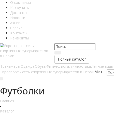
О компании
Как купить
Доставка
Новости
Акции
Сервис
Контакты
Реквизиты
Полный каталог
Тренажеры
Одежда
Обувь
Фитнес, йога, гимнастика
Летние виды
Меню
Футболки
Главная
-
Каталог