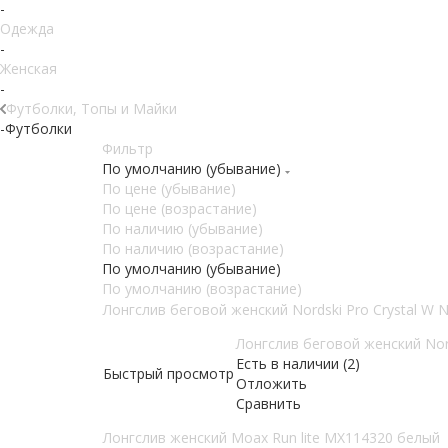
-
Одежда
-
Женская
-
Футболки, Топы и Майки
-
Футболки
Фильтр
По умолчанию (убывание)
По цене (убывание)
По цене (возрастание)
По наличию (убывание)
По наличию (возрастание)
По умолчанию (убывание)
По умолчанию (возрастание)
Лонгслив беговой женский Nordski Pro Crystal W
Лонгслив беговой женский Nor
Есть в наличии (2)
Быстрый просмотр
Отложить
Сравнить
Лонгслив женский Moax Run lite MX114320 белый