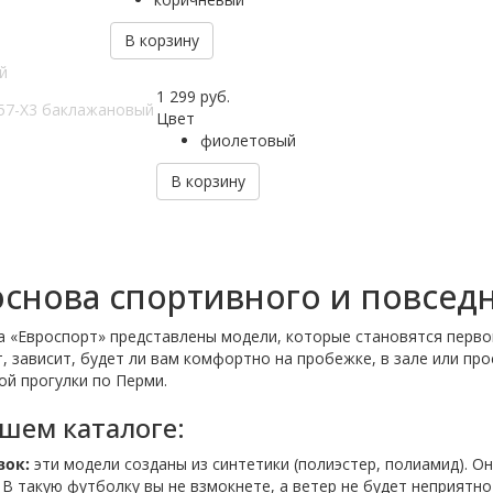
В корзину
й
1 299
руб.
57-X3 баклажановый
Цвет
фиолетовый
В корзину
снова спортивного и повсед
а «Евроспорт» представлены модели, которые становятся перв
дит, зависит, будет ли вам комфортно на пробежке, в зале или п
ой прогулки по Перми.
шем каталоге:
вок:
эти модели созданы из синтетики (полиэстер, полиамид). О
 В такую футболку вы не взмокнете, а ветер не будет неприятно