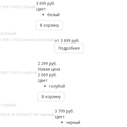
3 699
руб.
te MX114320 белый
Цвет
белый
В корзину
-розовый
ite MX114320 нежно-розовый
от
3 699 руб.
Подробнее
2 299
руб.
Новая цена
 MX115410 голубой
2 069
руб.
Цвет
голубой
В корзину
0 черный
3 799
руб.
o Black W NSW427100 черный
Цвет
черный